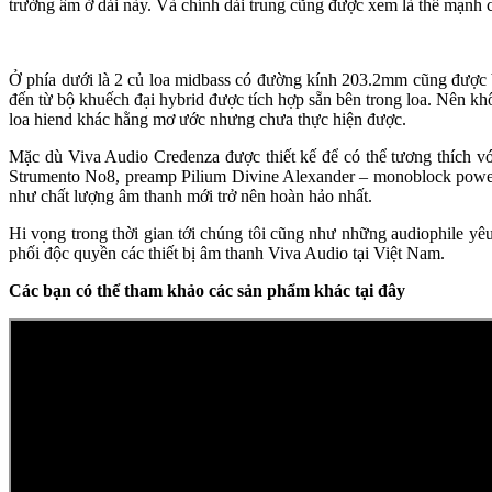
trường âm ở dải này. Và chính dải trung cũng được xem là thế mạnh 
Ở phía dưới là 2 củ loa midbass có đường kính 203.2mm cũng được b
đến từ bộ khuếch đại hybrid được tích hợp sẵn bên trong loa. Nên k
loa hiend khác hằng mơ ước nhưng chưa thực hiện được.
Mặc dù Viva Audio Credenza được thiết kế để có thể tương thích
Strumento No8, preamp Pilium Divine Alexander – monoblock powera
như chất lượng âm thanh mới trở nên hoàn hảo nhất.
Hi vọng trong thời gian tới chúng tôi cũng như những audiophile 
phối độc quyền các thiết bị âm thanh Viva Audio tại Việt Nam.
Các bạn có thể tham khảo các sản phẩm khác tại đây