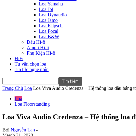
Loa Yamaha
Loa Jbl
Loa Dynaudio
Loa Jamo
Loa Klipsch
Loa Focal
Loa B&W
Đầu Hi-fi
Ampli Hi-fi
Phụ Kiện Hi-fi
HiFi
Tư vấn chọn loa
Tin tức nghe nhìn
Trang Chủ
Loa
Loa Viva Audio Credenza – Hệ thống loa đầu bảng tới
Loa
Loa Floorstanding
Loa Viva Audio Credenza – Hệ thống loa đầ
Bởi
Nguyễn Lan
-
March 31, 2020