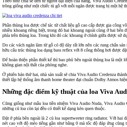
Theo như chia sẻ đến từ người đại diện của hãng, Viva Audio Credenz
trông giống như một chiếc tủ gỗ với mỗi ngăn được trang bị một hệ t
Phần thùng loa được chế tác từ chất liệu gỗ cao cấp được gia công v
nhiều khoang riêng biệt, trong đó hai khoang ngoài cùng ở hai bên 
phía trên thùng loa. Trong khi đó các khoang ở chính giữa được sử d
Do các vách ngăn làm từ gỗ có độ dày rất lớn nên các rung chấn sản s
hữu cấu trúc thùng loa dạng bass reflex với 8 cổng thông hơi được đ
Để hoàn thiện phần thiết kế thì bao phủ bên ngoài thùng loa là một 
không gian nội thất của phòng nghe.
Ở phiên bản thứ hai, nhà sản xuất sẽ chia Viva Audio Credenza thà
thiết lập hệ thống âm thanh home theater đạt chuẩn Dolby Atmos hiện
Những đặc điểm kỹ thuật của loa Viva Au
Cũng giống như mẫu loa tiền nhiệm Viva Audio Nuda, Viva Audio Cre
những củ loa còn lại đều có thiết kế dạng kèn quen thuộc.
Đặt ở phía bên ngoài là 2 củ loa supertweeter ring radiator. Với hai
nét cao với độ méo tiếng gần như bằng 0 mà tốc độ đáp ứng cũng t