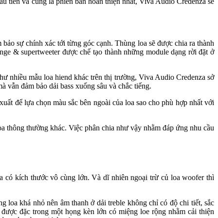
ầu tiên và cũng là phiên bản hoàn thiện nhất, Viva Audio Credenza sẽ
 bảo sự chính xác tới từng góc cạnh. Thùng loa sẽ được chia ra thành
range & supertweeter được chế tạo thành những module dạng rời đặt ở
 như nhiều mẫu loa hiend khác trên thị trường, Viva Audio Credenza sở
mà vẫn đảm bảo dải bass xuống sâu và chắc tiếng.
 xuất để lựa chọn màu sắc bên ngoài của loa sao cho phù hợp nhất với
loa thông thường khác. Việc phân chia như vậy nhằm đáp ứng nhu cầu
có kích thước vô cùng lớn. Và dĩ nhiên ngoại trừ củ loa woofer thì
g loa khá nhỏ nên âm thanh ở dải treble không chỉ có độ chi tiết, sắc
 được đặc trong một họng kèn lớn có miệng loe rộng nhằm cải thiện