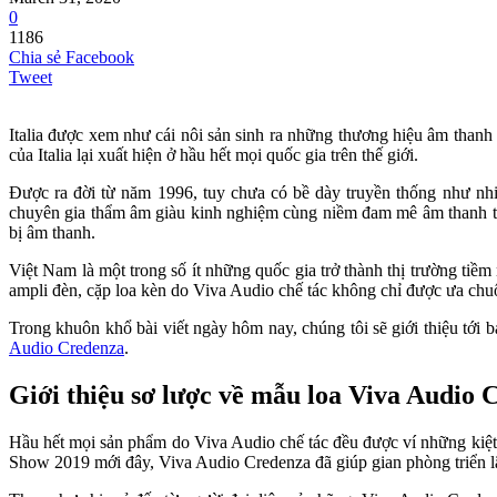
0
1186
Chia sẻ Facebook
Tweet
Italia được xem như cái nôi sản sinh ra những thương hiệu âm thanh
của Italia lại xuất hiện ở hầu hết mọi quốc gia trên thế giới.
Được ra đời từ năm 1996, tuy chưa có bề dày truyền thống như nhi
chuyên gia thẩm âm giàu kinh nghiệm cùng niềm đam mê âm thanh to l
bị âm thanh.
Việt Nam là một trong số ít những quốc gia trở thành thị trường t
ampli đèn, cặp loa kèn do Viva Audio chế tác không chỉ được ưa chuộ
Trong khuôn khổ bài viết ngày hôm nay, chúng tôi sẽ giới thiệu tới
Audio Credenza
.
Giới thiệu sơ lược về mẫu loa Viva Audio 
Hầu hết mọi sản phẩm do Viva Audio chế tác đều được ví những kiệt 
Show 2019 mới đây, Viva Audio Credenza đã giúp gian phòng triển l