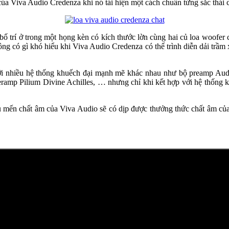
của Viva Audio Credenza khi nó tái hiện một cách chuẩn từng sắc thái
ố trí ở trong một họng kèn có kích thước lờn cùng hai củ loa woofer 
hông có gì khó hiểu khi Viva Audio Credenza có thể trình diễn dải tr
 với nhiều hệ thống khuếch đại mạnh mẽ khác nhau như bộ preamp A
mp Pilium Divine Achilles, … nhưng chỉ khi kết hợp với hệ thống khu
yêu mến chất âm của Viva Audio sẽ có dịp được thưởng thức chất âm c