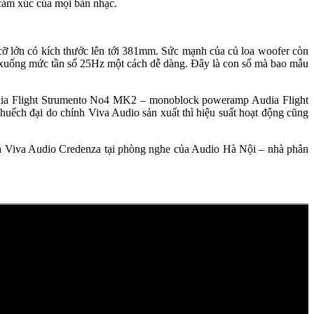
 cảm xúc của mọi bản nhạc.
cỡ lớn có kích thước lên tới 381mm. Sức mạnh của củ loa woofer còn
ầm xuống mức tần số 25Hz một cách dễ dàng. Đây là con số mà bao mẫu
udia Flight Strumento No4 MK2 – monoblock poweramp Audia Flight
ếch đại do chính Viva Audio sản xuất thì hiệu suất hoạt động cũng
ủa Viva Audio Credenza tại phòng nghe của Audio Hà Nội – nhà phân