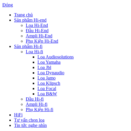
Đóng
Trang chủ
Sản phẩm Hi-end
Loa Hi-End
Đầu Hi-End
Ampli Hi-End
Phụ Kiện Hi-End
Sản phẩm Hi-fi
Loa Hi-fi
Loa Audiosolutions
Loa Yamaha
Loa Jbl
Loa Dynaudio
Loa Jamo
Loa Klipsch
Loa Focal
Loa B&W
Đầu Hi-fi
Ampli Hi-fi
Phụ Kiện Hi-fi
HiFi
Tư vấn chọn loa
Tin tức nghe nhìn