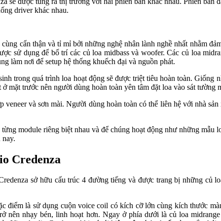
a sẽ được tung ra thị trường với hai phiên bản khác nhau. Phiên bản đ
hống driver khác nhau.
ô cùng cẩn thận và tỉ mỉ bởi những nghệ nhân lành nghề nhất nhằm đảm
được sử dụng để bố trí các củ loa midbass và woofer. Các củ loa mid
ụng làm nơi để setup hệ thống khuếch đại và nguồn phát.
inh trong quá trình loa hoạt động sẽ được triệt tiêu hoàn toàn. Giống
ặt ở mặt trước nên người dùng hoàn toàn yên tâm đặt loa vào sát tường 
lớp veneer và sơn mài. Người dùng hoàn toàn có thể liên hệ với nhà sản
nh từng module riêng biệt nhau và để chúng hoạt động như những mẫu 
 nay.
dio Credenza
denza sở hữu cấu trúc 4 đường tiếng và được trang bị những củ loa 
 đặc điểm là sử dụng cuộn voice coil có kích cỡ lớn cùng kích thước màn
rở nên nhạy bén, linh hoạt hơn. Ngay ở phía dưới là củ loa midrange