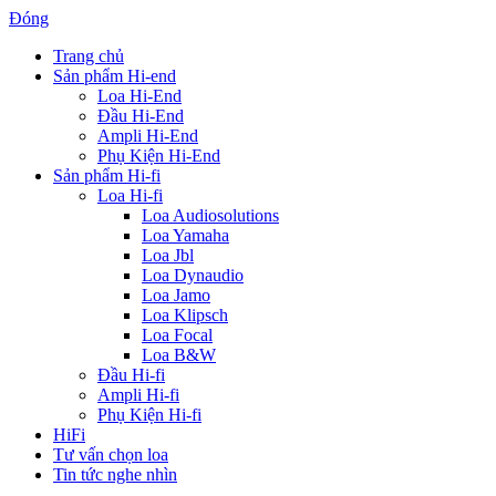
Đóng
Trang chủ
Sản phẩm Hi-end
Loa Hi-End
Đầu Hi-End
Ampli Hi-End
Phụ Kiện Hi-End
Sản phẩm Hi-fi
Loa Hi-fi
Loa Audiosolutions
Loa Yamaha
Loa Jbl
Loa Dynaudio
Loa Jamo
Loa Klipsch
Loa Focal
Loa B&W
Đầu Hi-fi
Ampli Hi-fi
Phụ Kiện Hi-fi
HiFi
Tư vấn chọn loa
Tin tức nghe nhìn