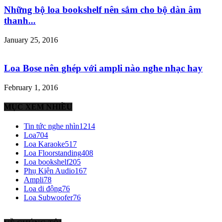
Những bộ loa bookshelf nên sắm cho bộ dàn âm
thanh...
January 25, 2016
Loa Bose nên ghép với ampli nào nghe nhạc hay
February 1, 2016
MỤC XEM NHIỀU
Tin tức nghe nhìn
1214
Loa
704
Loa Karaoke
517
Loa Floorstanding
408
Loa bookshelf
205
Phụ Kiện Audio
167
Ampli
78
Loa di động
76
Loa Subwoofer
76