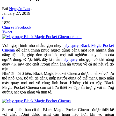
Bởi
Nguyễn Lan
-
January 27, 2019
0
1829
Chia sẻ Facebook
Tweet
Với ngoại hình nhỏ nhắn, gọn nhẹ,
máy quay Black Magic Pocket
Cinema
dễ dàng chinh phục người dùng bằng một loạt những tính
năng tiện ích, giúp đơn giản hóa mọi trải nghiệm quay phim của
người dùng. Được biết, đây là mẫu
máy quay
nhỏ gọn có khả năng
quay 4K raw cho chất lượng hình ảnh ấn tượng về cả độ nét và độ
mịn.
Như đã nói ở trên, Black Magic Pocket Cinema được thiết kế với ưu
thế nhỏ gọn, bỏ túi dễ dàng giúp người dùng có thể mang theo mẫu
máy quay mọi nơi vô cùng linh hoạt. Không chỉ có vậy, Black
Magic Pocket Cinema còn sở hữu thiết kế đẹp ấn tượng với những
đường nét gọn gàng và tinh tế.
So với phiên bản cũ thì Black Magic Pocket Cinema được thiết kế
với chất lượng được nâng cấp hoàn hảo hơn khi vỏ ngoài