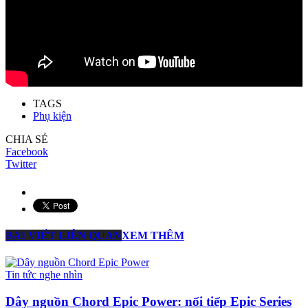
TAGS
Phụ kiện
CHIA SẺ
Facebook
Twitter
BÀI VIẾT LIÊN QUAN
XEM THÊM
Tin tức nghe nhìn
Dây nguồn Chord Epic Power: nối tiếp Epic Series