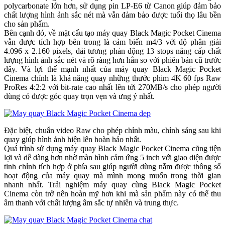
polycarbonate lớn hơn, sử dụng pin LP-E6 từ Canon giúp đảm bảo
chất lượng hình ảnh sắc nét mà vẫn đảm bảo được tuổi thọ lâu bền
cho sản phẩm.
Bên cạnh đó, về mặt cấu tạo máy quay Black Magic Pocket Cinema
vẫn được tích hợp bên trong là cảm biến m4/3 với độ phân giải
4.096 x 2.160 pixels, dải tương phản động 13 stops nâng cấp chất
lượng hình ảnh sắc nét và rõ ràng hơn hẳn so với phiên bản cũ trước
đây. Và lợi thế mạnh nhất của máy quay Black Magic Pocket
Cinema chính là khả năng quay những thước phim 4K 60 fps Raw
ProRes 4:2:2 với bit-rate cao nhất lên tới 270MB/s cho phép người
dùng có được góc quay trọn vẹn và ưng ý nhất.
Đặc biệt, chuẩn video Raw cho phép chỉnh màu, chỉnh sáng sau khi
quay giúp hình ảnh hiện lên hoàn hảo nhất.
Quá trình sử dụng máy quay Black Magic Pocket Cinema cũng tiện
lợi và dễ dàng hơn nhờ màn hình cảm ứng 5 inch với giao diện được
tinh chỉnh tích hợp ở phía sau giúp người dùng nắm được thông số
hoạt động của máy quay mà mình mong muốn trong thời gian
nhanh nhất. Trải nghiệm máy quay cùng Black Magic Pocket
Cinema còn trở nên hoàn mỹ hơn khi mà sản phẩm này có thể thu
âm thanh với chất lượng âm sắc tự nhiên và trung thực.