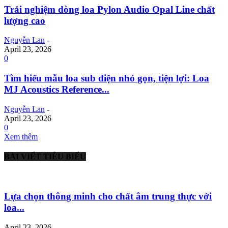
Trải nghiệm dòng loa Pylon Audio Opal Line chất
lượng cao
Nguyễn Lan
-
April 23, 2026
0
Tìm hiểu mẫu loa sub điện nhỏ gọn, tiện lợi: Loa
MJ Acoustics Reference...
Nguyễn Lan
-
April 23, 2026
0
Xem thêm
BÀI VIẾT TIÊU BIỂU
Lựa chọn thông minh cho chất âm trung thực với
loa...
April 23, 2026