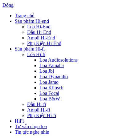
Đóng
Trang chủ
Sản phẩm Hi-end
Loa Hi-End
Đầu Hi-End
Ampli Hi-End
Phụ Kiện Hi-End
Sản phẩm Hi-fi
Loa Hi-fi
Loa Audiosolutions
Loa Yamaha
Loa Jbl
Loa Dynaudio
Loa Jamo
Loa Klipsch
Loa Focal
Loa B&W
Đầu Hi-fi
Ampli Hi-fi
Phụ Kiện Hi-fi
HiFi
Tư vấn chọn loa
Tin tức nghe nhìn