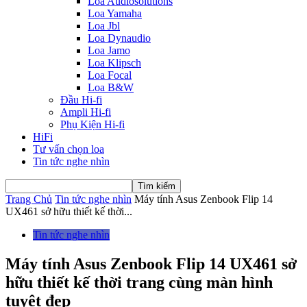
Loa Audiosolutions
Loa Yamaha
Loa Jbl
Loa Dynaudio
Loa Jamo
Loa Klipsch
Loa Focal
Loa B&W
Đầu Hi-fi
Ampli Hi-fi
Phụ Kiện Hi-fi
HiFi
Tư vấn chọn loa
Tin tức nghe nhìn
Trang Chủ
Tin tức nghe nhìn
Máy tính Asus Zenbook Flip 14
UX461 sở hữu thiết kế thời...
Tin tức nghe nhìn
Máy tính Asus Zenbook Flip 14 UX461 sở
hữu thiết kế thời trang cùng màn hình
tuyệt đẹp