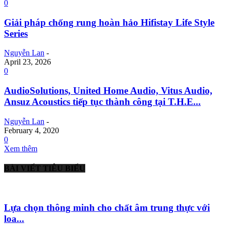
0
Giải pháp chống rung hoàn hảo Hifistay Life Style
Series
Nguyễn Lan
-
April 23, 2026
0
AudioSolutions, United Home Audio, Vitus Audio,
Ansuz Acoustics tiếp tục thành công tại T.H.E...
Nguyễn Lan
-
February 4, 2020
0
Xem thêm
BÀI VIẾT TIÊU BIỂU
Lựa chọn thông minh cho chất âm trung thực với
loa...