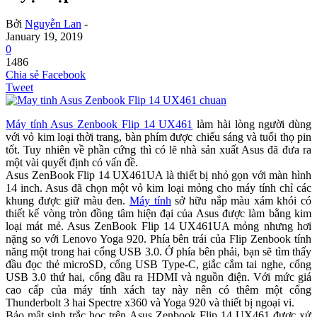
Bởi
Nguyễn Lan
-
January 19, 2019
0
1486
Chia sẻ Facebook
Tweet
Máy tính Asus Zenbook Flip 14 UX461
làm hài lòng người dùng
với vỏ kim loại thời trang, bàn phím được chiếu sáng và tuổi thọ pin
tốt. Tuy nhiên về phần cứng thì có lẽ nhà sản xuất Asus đã đưa ra
một vài quyết định có vấn đề.
Asus ZenBook Flip 14 UX461UA là thiết bị nhỏ gọn với màn hình
14 inch. Asus đã chọn một vỏ kim loại mỏng cho máy tính chỉ các
khung được giữ màu đen.
Máy tính
sở hữu nắp màu xám khói có
thiết kế vòng tròn đồng tâm hiện đại của Asus được làm bằng kim
loại mát mẻ. Asus ZenBook Flip 14 UX461UA mỏng nhưng hơi
nặng so với Lenovo Yoga 920. Phía bên trái của Flip Zenbook tính
năng một trong hai cổng USB 3.0. Ở phía bên phải, bạn sẽ tìm thấy
đầu đọc thẻ microSD, cổng USB Type-C, giắc cắm tai nghe, cổng
USB 3.0 thứ hai, cổng đầu ra HDMI và nguồn điện. Với mức giá
cao cấp của máy tính xách tay này nên có thêm một cổng
Thunderbolt 3 hai Spectre x360 và Yoga 920 và thiết bị ngoại vi.
Bảo mật sinh trắc học trên Asus Zenbook Flip 14 UX461 được xử