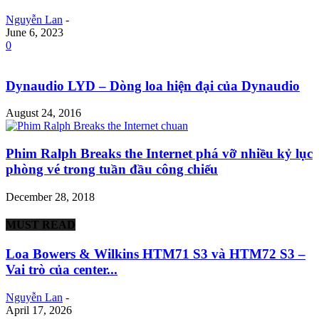
Nguyễn Lan
-
June 6, 2023
0
Dynaudio LYD – Dòng loa hiện đại của Dynaudio
August 24, 2016
Phim Ralph Breaks the Internet phá vỡ nhiều kỷ lục
phòng vé trong tuần đầu công chiếu
December 28, 2018
MUST READ
Loa Bowers & Wilkins HTM71 S3 và HTM72 S3 –
Vai trò của center...
Nguyễn Lan
-
April 17, 2026