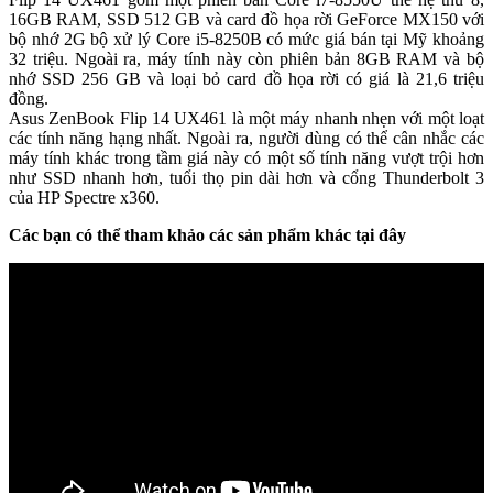
16GB RAM, SSD 512 GB và card đồ họa rời GeForce MX150 với
bộ nhớ 2G bộ xử lý Core i5-8250B có mức giá bán tại Mỹ khoảng
32 triệu. Ngoài ra, máy tính này còn phiên bản 8GB RAM và bộ
nhớ SSD 256 GB và loại bỏ card đồ họa rời có giá là 21,6 triệu
đồng.
Asus ZenBook Flip 14 UX461 là một máy nhanh nhẹn với một loạt
các tính năng hạng nhất. Ngoài ra, người dùng có thể cân nhắc các
máy tính khác trong tầm giá này có một số tính năng vượt trội hơn
như SSD nhanh hơn, tuổi thọ pin dài hơn và cổng Thunderbolt 3
của HP Spectre x360.
Các bạn có thể tham khảo các sản phẩm khác tại đây