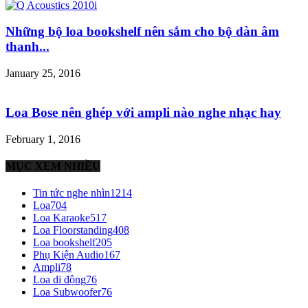
Những bộ loa bookshelf nên sắm cho bộ dàn âm
thanh...
January 25, 2016
Loa Bose nên ghép với ampli nào nghe nhạc hay
February 1, 2016
MỤC XEM NHIỀU
Tin tức nghe nhìn
1214
Loa
704
Loa Karaoke
517
Loa Floorstanding
408
Loa bookshelf
205
Phụ Kiện Audio
167
Ampli
78
Loa di động
76
Loa Subwoofer
76