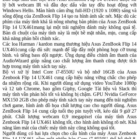
lý bởi webcam IR và đầu đọc dấu vân tay đều hoạt động với
Windows Hello. Màn hình cảm ứng full-HD (1920 x 1080) sáng và
sống động của ZenBook Flip 14 tạo ra hình ảnh sắc nét. Mặc dù các
phím của máy tính khá là nông nhưng bàn phím của Asus ZenBook
Flip 14 UX461mang lại một trải nghiệm đánh máy không quá tệ.
Bàn di chuột của máy tính này là một bề mặt nhẵn, mịn, cung cấp
khả năng phản hồi chính xác.
Các loa Harman / kardon mang thương hiệu Asus ZenBook Flip 14
UX461cung cấp đủ sức mạnh để lấp đầy một phòng họp cỡ trung
bình. và tiếng bass dội ngược. Ứng dụng điều chỉnh âm thanh của
AudioWizard giúp nâng cao chất lượng âm thanh cũng được tích
hợp trong máy tính xách tay này.
Bộ vi xử lý Intel Core i7-8550U và bộ nhớ 16GB của Asus
Zenbook Flip 14 UX461 cung cấp hiệu năng vững chắc cho phép
đa nhiệm rộng rãi. Khi người dùng sử dụng video YouTube 1080p
và 12 tab Chrome, bao gồm Giphy, Google Tài liệu và Slack thì
máy tính vẫn phản hồi tốt và không bị chậm. GPU Nvidia GeForce
MX150 2GB cho phép máy tính xách tay này mang đến trải nghiệm
chơi game, hình ảnh đồ họa chất lượng cao cho người dùng. Asus
ZenBook Flip 14 cung cấp tuổi thọ pin tuyệt vời, kéo dài 9 giờ 27
phút. Chất lượng webcam 0,9 megapixel của máy tính Asus
Zenbook Flip 14 UX461 không tốt, cho hình ảnh không rõ nét. Khả
năng làm mát của chiếc máy tính này cũng không quá tốt.
Người dùng có hai lựa chọn cho cấu hình của máy Asus Zenbook
Flip 14 UX461 gồm một phiên bản Core i7-8550U thế hệ thứ 8,