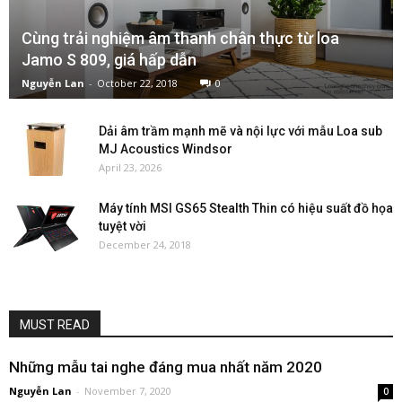
Cùng trải nghiệm âm thanh chân thực từ loa
Jamo S 809, giá hấp dẫn
Nguyễn Lan
-
October 22, 2018
0
Dải âm trầm mạnh mẽ và nội lực với mẫu Loa sub
MJ Acoustics Windsor
April 23, 2026
Máy tính MSI GS65 Stealth Thin có hiệu suất đồ họa
tuyệt vời
December 24, 2018
MUST READ
Những mẫu tai nghe đáng mua nhất năm 2020
Nguyễn Lan
-
November 7, 2020
0