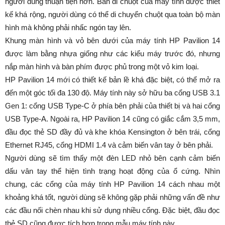
người dùng thuận tiện hơn. Bàn di chuột của máy tính được thiết
kế khá rộng, người dùng có thể di chuyển chuột qua toàn bộ màn
hình mà không phải nhấc ngón tay lên.
Khung màn hình và vỏ bên dưới của máy tính HP Pavilion 14
được làm bằng nhựa giống như các kiểu máy trước đó, nhưng
nắp màn hình và bàn phím được phủ trong một vỏ kim loại.
HP Pavilion 14 mới có thiết kế bản lề khá đặc biệt, có thể mở ra
đến một góc tối đa 130 độ. Máy tính này sở hữu ba cổng USB 3.1
Gen 1: cổng USB Type-C ở phía bên phải của thiết bị và hai cổng
USB Type-A. Ngoài ra, HP Pavilion 14 cũng có giắc cắm 3,5 mm,
đầu đọc thẻ SD đầy đủ và khe khóa Kensington ở bên trái, cổng
Ethernet RJ45, cổng HDMI 1.4 và cảm biến vân tay ở bên phải.
Người dùng sẽ tìm thấy một đèn LED nhỏ bên cạnh cảm biến
dấu vân tay thể hiện tình trạng hoạt động của ổ cứng. Nhìn
chung, các cổng của máy tính HP Pavilion 14 cách nhau một
khoảng khá tốt, người dùng sẽ không gặp phải những vấn đề như
các đầu nối chèn nhau khi sử dụng nhiều cổng. Đặc biệt, đầu đọc
thẻ SD cũng được tích hợp trong mẫu máy tính này.