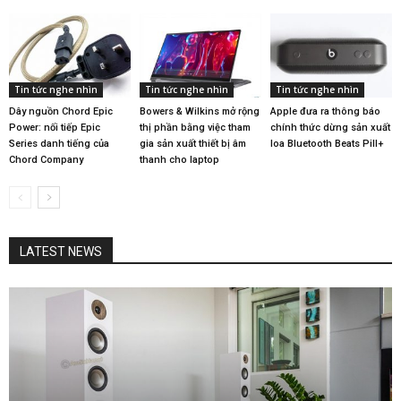
Tin tức nghe nhìn
Tin tức nghe nhìn
Tin tức nghe nhìn
Dây nguồn Chord Epic
Bowers & Wilkins mở rộng
Apple đưa ra thông báo
Power: nối tiếp Epic
thị phần bằng việc tham
chính thức dừng sản xuất
Series danh tiếng của
gia sản xuất thiết bị âm
loa Bluetooth Beats Pill+
Chord Company
thanh cho laptop
LATEST NEWS