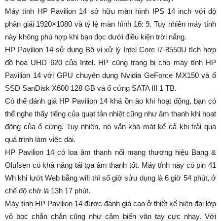
Máy tính HP Pavilion 14 sở hữu màn hình IPS 14 inch với độ
phân giải 1920×1080 và tỷ lệ màn hình 16: 9. Tuy nhiên máy tính
này không phù hợp khi bạn đọc dưới điều kiện trời nắng.
HP Pavilion 14 sử dụng Bộ vi xử lý Intel Core i7-8550U tích hợp
đồ họa UHD 620 của Intel. HP cũng trang bị cho máy tính HP
Pavilion 14 với GPU chuyên dụng Nvidia GeForce MX150 và ổ
SSD SanDisk X600 128 GB và ổ cứng SATA III 1 TB.
Có thể đánh giá HP Pavilion 14 khá ồn ào khi hoạt động, bạn có
thể nghe thấy tiếng của quạt tản nhiệt cũng như âm thanh khi hoạt
động của ổ cứng. Tuy nhiên, nó vẫn khá mát kể cả khi trải qua
quá trình làm việc dài.
HP Pavilion 14 có loa âm thanh nổi mang thương hiệu Bang &
Olufsen có khả năng tái tọa âm thanh tốt. Máy tính này có pin 41
Wh khi lướt Web bằng wifi thì số giờ sửu dụng là 6 giờ 54 phút, ở
chế độ chờ là 13h 17 phút.
Máy tính HP Pavilion 14 được đánh giá cao ở thiết kế hiện đại lớp
vỏ bọc chắn chắn cũng như cảm biến vân tay cực nhạy. Với