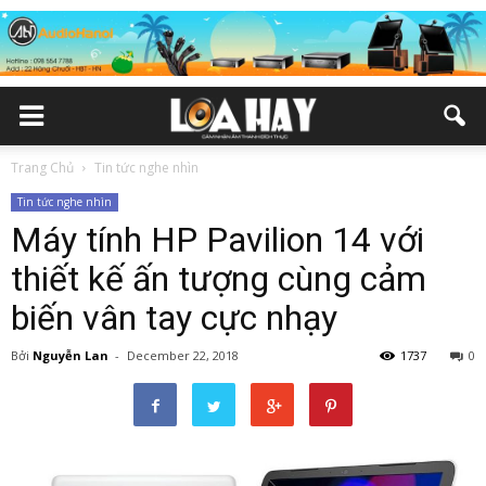
Trang Chủ
Tin tức nghe nhìn
Tin tức nghe nhìn
Máy tính HP Pavilion 14 với
thiết kế ấn tượng cùng cảm
biến vân tay cực nhạy
Bởi
Nguyễn Lan
-
December 22, 2018
1737
0