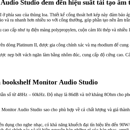
r Audio Studio đem đến hiệu suất tái tạo âm 
I ở phía sau của thùng loa. Thiết kế cổng thoát hơi kép này đảm bảo 
vào và ra nhanh hơn nhiều so với cổng thường, góp phần tạo nên âm t
 cao cấp như tụ điện màng polypropylen, cuộn cảm lõi thép và nhiều lớ
trên dòng Platinum II, được gia công chính xác và mạ rhodium để cung 
ược nẹp bởi vách ngăn làm bằng nhôm đúc, cung cấp độ cứng cao. Cấ
a bookshelf Monitor Audio Studio
 tần số từ 48Hz – 60kHz. Độ nhạy là 86dB và trở kháng 8Ohm cho phé
a Monitor Audio Studio sao cho phù hợp về cả chất lượng và giá thà
n dụng cho nghe nhạc, có khả năng khuếch đại tín hiệu lên đến 90W/k
ếch đại chính xác và tái hiện nguyên bản những gì của bản nhạc, amp