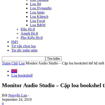
Loa Jbl
Loa Dynaudio
Loa Jamo
Loa Klipsch
Loa Focal
Loa B&W
Đầu Hi-fi
Ampli Hi-fi
Phụ Kiện Hi-fi
HiFi
Tư vấn chọn loa
Tin tức nghe nhìn
Trang Chủ
Loa
Monitor Audio Studio – Cặp loa bookshel thế hệ mới 
Loa
Loa bookshelf
Monitor Audio Studio – Cặp loa bookshel 
Bởi
Nguyễn Lan
-
September 24, 2019
0