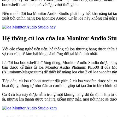
bookshelf thanh lịch, có vẻ đẹp vượt thời gian.
Nếu muốn đôi loa Monitor Audio Studio phát huy hết khả năng tái tạ
xuất bởi chính hãng loa Monitor Audio. Chân loa này không chỉ góp ph
Hệ thống củ loa của loa Monitor Audio Stud
Với các công nghệ tiên tiến, hệ thống củ loa thượng hạng được thừ
sự cao cấp, sẽ làm hài lòng cả những đôi tai khó tính nhất.
Là đôi loa bookshelf 2 đường tiếng, Monitor Audio Studio được tran
bản được kế thừa từ loa Monitor Audio Platinum PL500 II của Mo
(Aluminum/Magnesium) để thiết kế màng loa cho 2 củ loa woofer này,
Tiếp đến, củ loa ribbon tweeter đặt giữa 2 củ loa woofer, được sản
hoạt động tương tự như đàn accordion, giúp tái tạo âm treble chính x
Cả 3 củ loa này được nằm trong một khung nâng đỡ ổn định làm từ chấ
là, những âm thanh được phát ra giống như thật, mọi nốt nhạc sẽ được