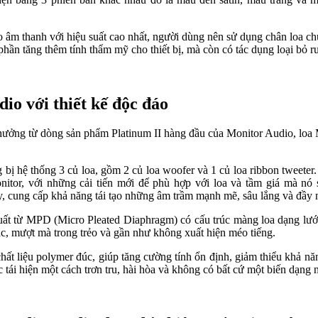
o âm thanh với hiệu suất cao nhất, người dùng nên sử dụng chân loa c
ần tăng thêm tính thẩm mỹ cho thiết bị, mà còn có tác dụng loại bỏ run
io với thiết kế độc đáo
a hưởng từ dòng sản phẩm Platinum II hàng đầu của Monitor Audio, loa
g bị hệ thống 3 củ loa, gồm 2 củ loa woofer và 1 củ loa ribbon tweete
nitor, với những cải tiến mới để phù hợp với loa và tầm giá mà 
 cung cấp khả năng tái tạo những âm trầm mạnh mẽ, sâu lắng và đầy n
 xuất từ MPD (Micro Pleated Diaphragm) có cấu trúc màng loa dạng lưới
ác, mượt mà trong trẻo và gần như không xuất hiện méo tiếng.
t liệu polymer đúc, giúp tăng cường tính ổn định, giảm thiểu khả năn
 tái hiện một cách trơn tru, hài hòa và không có bất cứ một biến dạng