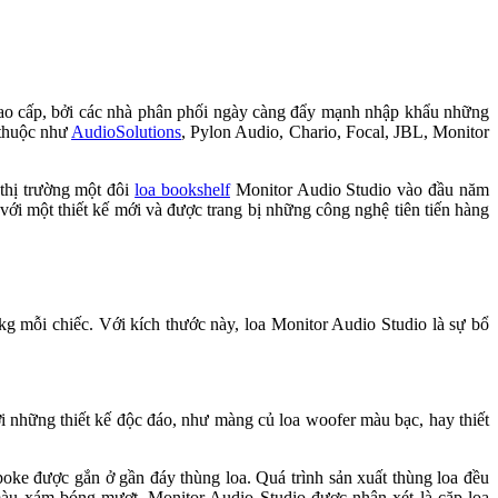
 cao cấp, bởi các nhà phân phối ngày càng đẩy mạnh nhập khẩu những
 thuộc như
AudioSolutions
, Pylon Audio, Chario, Focal, JBL, Monitor
thị trường một đôi
loa bookshelf
Monitor Audio Studio vào đầu năm
với một thiết kế mới và được trang bị những công nghệ tiên tiến hàng
 mỗi chiếc. Với kích thước này, loa Monitor Audio Studio là sự bổ
i những thiết kế độc đáo, như màng củ loa woofer màu bạc, hay thiết
poke được gắn ở gần đáy thùng loa. Quá trình sản xuất thùng loa đều
màu xám bóng mượt. Monitor Audio Studio được nhận xét là cặp loa