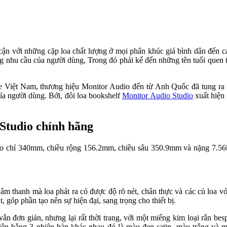
 cận với những cặp loa chất lượng ở mọi phân khúc giá bình dân đến
 ứng nhu cầu của người dùng, Trong đó phải kể đến những tên tuổi quen
e Việt Nam, thương hiệu Monitor Audio đến từ Anh Quốc đã tung ra 
hía người dùng. Bởi, đôi loa bookshelf
Monitor Audio Studio
xuất hiện 
Studio chính hãng
cao chỉ 340mm, chiều rộng 156.2mm, chiều sâu 350.9mm và nặng 7.56kg
m thanh mà loa phát ra có được độ rõ nét, chân thực và các củ loa vớ
, góp phần tạo nên sự hiện đại, sang trọng cho thiết bị.
ắn đơn giản, nhưng lại rất thời trang, với một miếng kim loại rắn bes
iện bằng 3 phiên bản khác nhau đó là màu đen satin, màu trắng và 