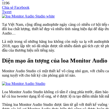
1196
Chia sẻ Facebook
Tweet
Tại Việt Nam, cộng đồng audiophile ngày càng có nhiều cơ hội tiếp
đôi loa chất lượng, thiết kế đẹp và nhiều tính năng hiện đại để đáp
Audio…
Là một trong số những hãng loa không còn mấy xa lạ với audiophil
2018, ngay lập tức nó đã nhận được rất nhiều đánh giá tích cực từ p
đầu của thương hiệu nổi tiếng này.
Diện mạo ấn tượng của loa Monitor Audio 
Monitor Audio Studio có một thiết kế vô cùng nhỏ gọn, với chiều 
sung tuyệt vời cho bất kỳ căn phòng giải trí nào.
Loa Monitor Audio Studio không có tấm ê căng phía trước, đảm bảo â
kế củ loa tweeter dạng lỗ tổ ong, sẽ ẽ được lộ ra tạo điểm nhấn bắt mắt
Thùng loa Monitor Audio Studio được làm từ gỗ với thiết kế vuông v
được các kỹ sư Monitor Audio thực hiện thủ công và được hoàn th