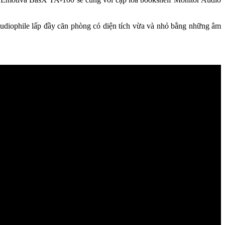
audiophile lấp đầy căn phòng có diện tích vừa và nhỏ bằng những âm