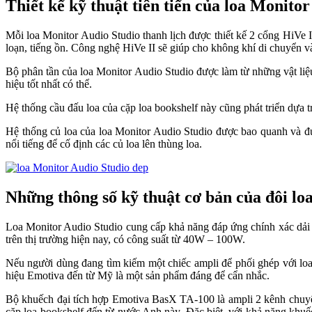
Thiết kế kỹ thuật tiên tiến của loa Monito
Mỗi loa Monitor Audio Studio thanh lịch được thiết kế 2 cổng HiVe I
loạn, tiếng ồn. Công nghệ HiVe II sẽ giúp cho không khí di chuyển 
Bộ phân tần của loa Monitor Audio Studio được làm từ những vật liệu
hiệu tốt nhất có thể.
Hệ thống cầu đấu loa của cặp loa bookshelf này cũng phát triển dựa 
Hệ thống củ loa của loa Monitor Audio Studio được bao quanh và đ
nổi tiếng để cố định các củ loa lên thùng loa.
Những thông số kỹ thuật cơ bản của đôi lo
Loa Monitor Audio Studio cung cấp khả năng đáp ứng chính xác dải
trên thị trường hiện nay, có công suất từ 40W – 100W.
Nếu người dùng đang tìm kiếm một chiếc ampli để phối ghép với lo
hiệu Emotiva đến từ Mỹ là một sản phẩm đáng để cẩn nhắc.
Bộ khuếch đại tích hợp Emotiva BasX TA-100 là ampli 2 kênh chuyê
cặp loa bookshelf đến từ nước Anh này. Đặc biệt, với khả năng khu