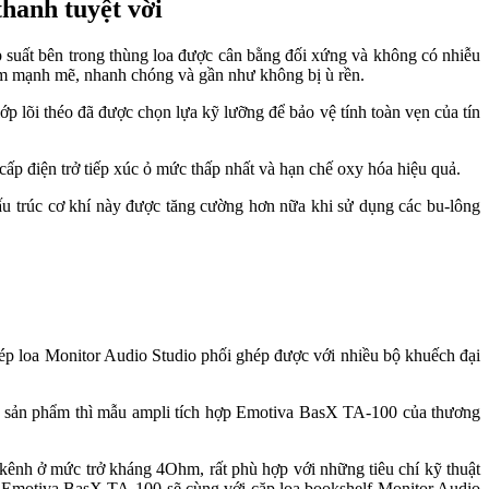
thanh tuyệt vời
áp suất bên trong thùng loa được cân bằng đối xứng và không có nhiễu
rầm mạnh mẽ, nhanh chóng và gần như không bị ù rền.
p lõi théo đã được chọn lựa kỹ lưỡng để bảo vệ tính toàn vẹn của tín
cấp điện trở tiếp xúc ỏ mức thấp nhất và hạn chế oxy hóa hiệu quả.
u trúc cơ khí này được tăng cường hơn nữa khi sử dụng các bu-lông
p loa Monitor Audio Studio phối ghép được với nhiều bộ khuếch đại
nh sản phẩm thì mẫu ampli tích hợp Emotiva BasX TA-100 của thương
ênh ở mức trở kháng 4Ohm, rất phù hợp với những tiêu chí kỹ thuật
li Emotiva BasX TA-100 sẽ cùng với cặp loa bookshelf Monitor Audio