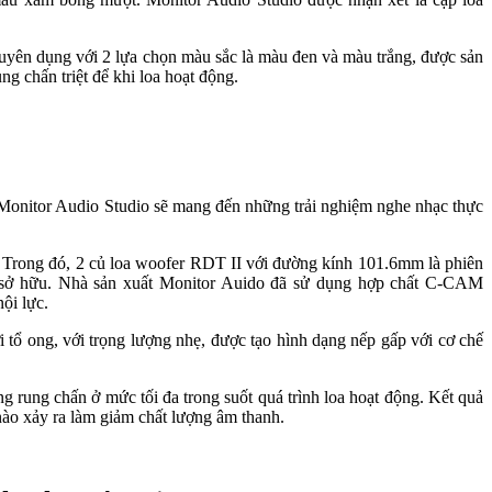
huyên dụng với 2 lựa chọn màu sắc là màu đen và màu trắng, được sản
g chấn triệt để khi loa hoạt động.
 Monitor Audio Studio sẽ mang đến những trải nghiệm nghe nhạc thực
r. Trong đó, 2 củ loa woofer RDT II với đường kính 101.6mm là phiên
nó sở hữu. Nhà sản xuất Monitor Auido đã sử dụng hợp chất C-CAM
ội lực.
 tổ ong, với trọng lượng nhẹ, được tạo hình dạng nếp gấp với cơ chế
g rung chấn ở mức tối đa trong suốt quá trình loa hoạt động. Kết quả
 nào xảy ra làm giảm chất lượng âm thanh.