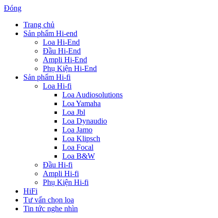
Đóng
Trang chủ
Sản phẩm Hi-end
Loa Hi-End
Đầu Hi-End
Ampli Hi-End
Phụ Kiện Hi-End
Sản phẩm Hi-fi
Loa Hi-fi
Loa Audiosolutions
Loa Yamaha
Loa Jbl
Loa Dynaudio
Loa Jamo
Loa Klipsch
Loa Focal
Loa B&W
Đầu Hi-fi
Ampli Hi-fi
Phụ Kiện Hi-fi
HiFi
Tư vấn chọn loa
Tin tức nghe nhìn