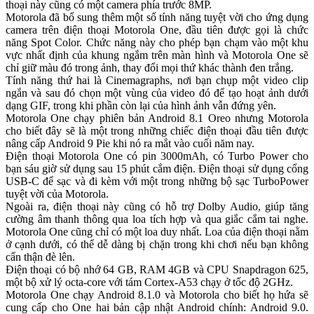
thoại này cũng có một camera phía trước 8MP.
Motorola đã bổ sung thêm một số tính năng tuyệt vời cho ứng dụng
camera trên điện thoại Motorola One, đầu tiên được gọi là chức
năng Spot Color. Chức năng này cho phép bạn chạm vào một khu
vực nhất định của khung ngắm trên màn hình và Motorola One sẽ
chỉ giữ màu đó trong ảnh, thay đổi mọi thứ khác thành đen trắng.
Tính năng thứ hai là Cinemagraphs, nơi bạn chụp một video clip
ngắn và sau đó chọn một vùng của video đó để tạo hoạt ảnh dưới
dạng GIF, trong khi phần còn lại của hình ảnh vẫn đứng yên.
Motorola One chạy phiên bản Android 8.1 Oreo nhưng Motorola
cho biết đây sẽ là một trong những chiếc điện thoại đầu tiên được
nâng cấp Android 9 Pie khi nó ra mắt vào cuối năm nay.
Điện thoại Motorola One có pin 3000mAh, có Turbo Power cho
bạn sáu giờ sử dụng sau 15 phút cắm điện. Điện thoại sử dụng cổng
USB-C để sạc và đi kèm với một trong những bộ sạc TurboPower
tuyệt vời của Motorola.
Ngoài ra, điện thoại này cũng có hỗ trợ Dolby Audio, giúp tăng
cường âm thanh thông qua loa tích hợp và qua giắc cắm tai nghe.
Motorola One cũng chỉ có một loa duy nhất. Loa của điện thoại nằm
ở cạnh dưới, có thể dễ dàng bị chặn trong khi chơi nếu bạn không
cẩn thận đè lên.
Điện thoại có bộ nhớ 64 GB, RAM 4GB và CPU Snapdragon 625,
một bộ xử lý octa-core với tám Cortex-A53 chạy ở tốc độ 2GHz.
Motorola One chạy Android 8.1.0 và Motorola cho biết họ hứa sẽ
cung cấp cho One hai bản cập nhật Android chính: Android 9.0.