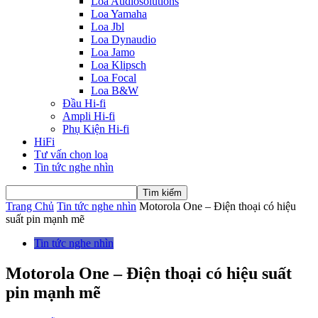
Loa Audiosolutions
Loa Yamaha
Loa Jbl
Loa Dynaudio
Loa Jamo
Loa Klipsch
Loa Focal
Loa B&W
Đầu Hi-fi
Ampli Hi-fi
Phụ Kiện Hi-fi
HiFi
Tư vấn chọn loa
Tin tức nghe nhìn
Trang Chủ
Tin tức nghe nhìn
Motorola One – Điện thoại có hiệu
suất pin mạnh mẽ
Tin tức nghe nhìn
Motorola One – Điện thoại có hiệu suất
pin mạnh mẽ