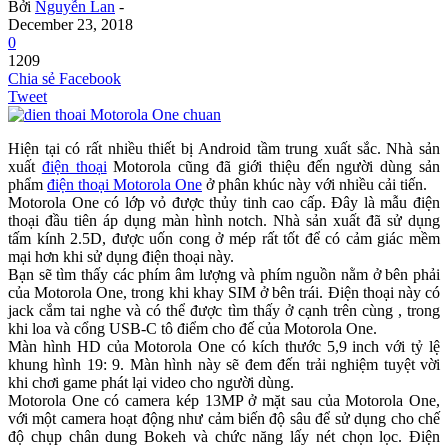
Bởi
Nguyễn Lan
-
December 23, 2018
0
1209
Chia sẻ Facebook
Tweet
Hiện tại có rất nhiều thiết bị Android tầm trung xuất sắc. Nhà sản
xuất
điện thoại
Motorola cũng đã giới thiệu đến người dùng sản
phẩm
điện thoại Motorola One
ở phân khúc này với nhiều cải tiến.
Motorola One có lớp vỏ được thủy tinh cao cấp. Đây là mẫu điện
thoại đầu tiên áp dụng màn hình notch. Nhà sản xuất đã sử dụng
tấm kính 2.5D, được uốn cong ở mép rất tốt để có cảm giác mềm
mại hơn khi sử dụng điện thoại này.
Bạn sẽ tìm thấy các phím âm lượng và phím nguồn nằm ở bên phải
của Motorola One, trong khi khay SIM ở bên trái. Điện thoại này có
jack cắm tai nghe và có thể được tìm thấy ở cạnh trên cùng , trong
khi loa và cổng USB-C tô điểm cho đế của Motorola One.
Màn hình HD của Motorola One có kích thước 5,9 inch với tỷ lệ
khung hình 19: 9. Màn hình này sẽ đem đến trải nghiệm tuyệt vời
khi chơi game phát lại video cho người dùng.
Motorola One có camera kép 13MP ở mặt sau của Motorola One,
với một camera hoạt động như cảm biến độ sâu để sử dụng cho chế
độ chụp chân dung Bokeh và chức năng lấy nét chọn lọc. Điện