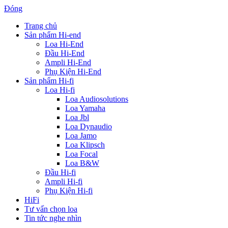
Đóng
Trang chủ
Sản phẩm Hi-end
Loa Hi-End
Đầu Hi-End
Ampli Hi-End
Phụ Kiện Hi-End
Sản phẩm Hi-fi
Loa Hi-fi
Loa Audiosolutions
Loa Yamaha
Loa Jbl
Loa Dynaudio
Loa Jamo
Loa Klipsch
Loa Focal
Loa B&W
Đầu Hi-fi
Ampli Hi-fi
Phụ Kiện Hi-fi
HiFi
Tư vấn chọn loa
Tin tức nghe nhìn