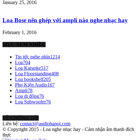
January 25, 2016
Loa Bose nên ghép với ampli nào nghe nhạc hay
February 1, 2016
MỤC XEM NHIỀU
Tin tức nghe nhìn
1214
Loa
704
Loa Karaoke
517
Loa Floorstanding
408
Loa bookshelf
205
Phụ Kiện Audio
167
Ampli
78
Loa di động
76
Loa Subwoofer
76
VỀ CHÚNG TÔI
Liên hệ:
contact@audiohanoi.com
© Copyright 2015 - Loa nghe nhạc hay - Cảm nhận âm thanh đích
thực