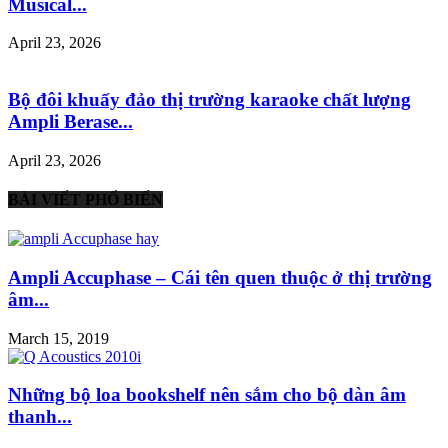
Musical...
April 23, 2026
Bộ đôi khuấy đảo thị trường karaoke chất lượng
Ampli Berase...
April 23, 2026
BÀI VIẾT PHỔ BIẾN
Ampli Accuphase – Cái tên quen thuộc ở thị trường
âm...
March 15, 2019
Những bộ loa bookshelf nên sắm cho bộ dàn âm
thanh...