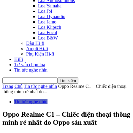
Loa Audiosolutions
Loa Yamaha
Loa Jbl
Loa Dynaudio
Loa Jamo
Loa Klipsch
Loa Focal
Loa B&W
Đầu Hi-fi
Ampli Hi-fi
Phụ Kiện Hi-fi
HiFi
Tư vấn chọn loa
Tin tức nghe nhìn
Trang Chủ
Tin tức nghe nhìn
Oppo Realme C1 – Chiếc điện thoại
thông minh rẻ nhất do...
Tin tức nghe nhìn
Oppo Realme C1 – Chiếc điện thoại thông
minh rẻ nhất do Oppo sản xuất