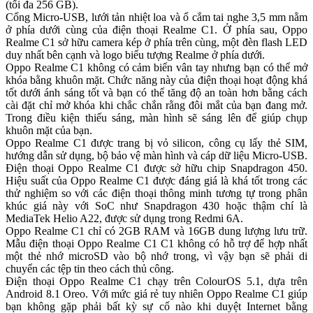
(tối đa 256 GB).
Cổng Micro-USB, lưới tản nhiệt loa và ổ cắm tai nghe 3,5 mm nằm
ở phía dưới cùng của điện thoại Realme C1. Ở phía sau, Oppo
Realme C1 sở hữu camera kép ở phía trên cùng, một đèn flash LED
duy nhất bên cạnh và logo biểu tượng Realme ở phía dưới.
Oppo Realme C1 không có cảm biến vân tay nhưng bạn có thể mở
khóa bằng khuôn mặt. Chức năng này của điện thoại hoạt động khá
tốt dưới ánh sáng tốt và bạn có thể tăng độ an toàn hơn bằng cách
cài đặt chỉ mở khóa khi chắc chắn rằng đôi mắt của bạn đang mở.
Trong điều kiện thiếu sáng, màn hình sẽ sáng lên để giúp chụp
khuôn mặt của bạn.
Oppo Realme C1 được trang bị vỏ silicon, công cụ lấy thẻ SIM,
hướng dẫn sử dụng, bộ bảo vệ màn hình và cáp dữ liệu Micro-USB.
Điện thoại Oppo Realme C1 được sở hữu chip Snapdragon 450.
Hiệu suất của Oppo Realme C1 được đáng giá là khá tốt trong các
thử nghiệm so với các điện thoại thông minh tương tự trong phân
khúc giá này với SoC như Snapdragon 430 hoặc thậm chí là
MediaTek Helio A22, được sử dụng trong Redmi 6A.
Oppo Realme C1 chỉ có 2GB RAM và 16GB dung lượng lưu trữ.
Mẫu điện thoại Oppo Realme C1 C1 không có hỗ trợ để hợp nhất
một thẻ nhớ microSD vào bộ nhớ trong, vì vậy bạn sẽ phải di
chuyển các tệp tin theo cách thủ công.
Điện thoại Oppo Realme C1 chạy trên ColourOS 5.1, dựa trên
Android 8.1 Oreo. Với mức giá rẻ tuy nhiên Oppo Realme C1 giúp
bạn không gặp phải bất kỳ sự cố nào khi duyệt Internet bằng