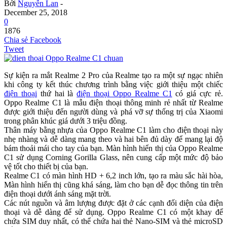
Bởi
Nguyễn Lan
-
December 25, 2018
0
1876
Chia sẻ Facebook
Tweet
Sự kiện ra mắt Realme 2 Pro của Realme tạo ra một sự ngạc nhiên
khi công ty kết thúc chương trình bằng việc giới thiệu một chiếc
điện thoại
thứ hai là
điện thoại Oppo Realme C1
có giá cực rẻ.
Oppo Realme C1 là mẫu điện thoại thông minh rẻ nhất từ Realme
được giới thiệu đến người dùng và phá vỡ sự thống trị của Xiaomi
trong phân khúc giá dưới 3 triệu đồng.
Thân máy bằng nhựa của Oppo Realme C1 làm cho điện thoại này
nhẹ nhàng và dễ dàng mang theo và hai bên đủ dày để mang lại độ
bám thoải mái cho tay của bạn. Màn hình hiển thị của Oppo Realme
C1 sử dụng Corning Gorilla Glass, nên cung cấp một mức độ bảo
vệ tốt cho thiết bị của bạn.
Realme C1 có màn hình HD + 6,2 inch lớn, tạo ra màu sắc hài hòa,
Màn hình hiển thị cũng khá sáng, làm cho bạn dễ đọc thông tin trên
điện thoại dưới ánh sáng mặt trời.
Các nút nguồn và âm lượng được đặt ở các cạnh đối diện của điện
thoại và dễ dàng để sử dụng. Oppo Realme C1 có một khay để
chứa SIM duy nhất, có thể chứa hai thẻ Nano-SIM và thẻ microSD