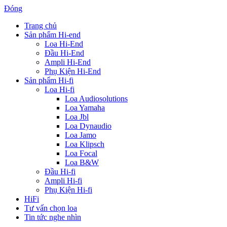
Đóng
Trang chủ
Sản phẩm Hi-end
Loa Hi-End
Đầu Hi-End
Ampli Hi-End
Phụ Kiện Hi-End
Sản phẩm Hi-fi
Loa Hi-fi
Loa Audiosolutions
Loa Yamaha
Loa Jbl
Loa Dynaudio
Loa Jamo
Loa Klipsch
Loa Focal
Loa B&W
Đầu Hi-fi
Ampli Hi-fi
Phụ Kiện Hi-fi
HiFi
Tư vấn chọn loa
Tin tức nghe nhìn