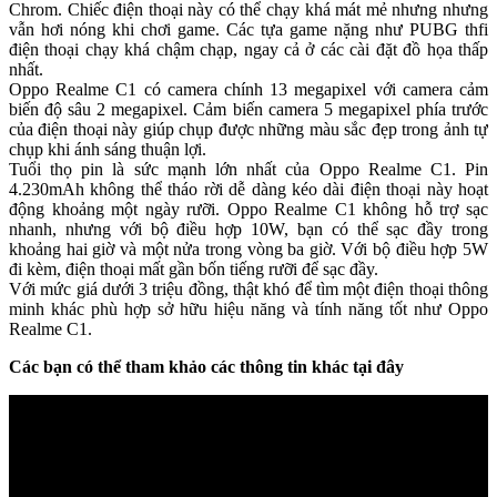
Chrom. Chiếc điện thoại này có thể chạy khá mát mẻ nhưng nhưng
vẫn hơi nóng khi chơi game. Các tựa game nặng như PUBG thfi
điện thoại chạy khá chậm chạp, ngay cả ở các cài đặt đồ họa thấp
nhất.
Oppo Realme C1 có camera chính 13 megapixel với camera cảm
biến độ sâu 2 megapixel. Cảm biến camera 5 megapixel phía trước
của điện thoại này giúp chụp được những màu sắc đẹp trong ảnh tự
chụp khi ánh sáng thuận lợi.
Tuổi thọ pin là sức mạnh lớn nhất của Oppo Realme C1. Pin
4.230mAh không thể tháo rời dễ dàng kéo dài điện thoại này hoạt
động khoảng một ngày rưỡi. Oppo Realme C1 không hỗ trợ sạc
nhanh, nhưng với bộ điều hợp 10W, bạn có thể sạc đầy trong
khoảng hai giờ và một nửa trong vòng ba giờ. Với bộ điều hợp 5W
đi kèm, điện thoại mất gần bốn tiếng rưỡi để sạc đầy.
Với mức giá dưới 3 triệu đồng, thật khó để tìm một điện thoại thông
minh khác phù hợp sở hữu hiệu năng và tính năng tốt như Oppo
Realme C1.
Các bạn có thể tham khảo các thông tin khác tại đây