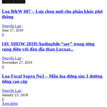
MUST READ
Loa B&W 607 – Lựa chọn mới cho phân khúc phổ
thông
Nguyễn Lan
-
June 27, 2019
0
[AV SHOW 2019] Audiophile “say” trong từng
cung điệu với đầu đĩa than Lucxar...
Nguyễn Lan
-
November 27, 2019
0
Loa Focal Sopra No3 – Mẫu loa đứng sàn 3 đường
tiếng cao cấp
Nguyễn Lan
-
January 23, 2018
0
Xem thêm