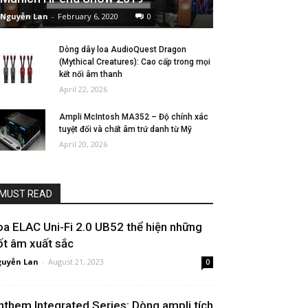
Nguyễn Lan
-
February 6, 2020
0
Dòng dây loa AudioQuest Dragon
(Mythical Creatures): Cao cấp trong mọi
kết nối âm thanh
April 22, 2026
Ampli McIntosh MA352 – Độ chính xác
tuyệt đối và chất âm trứ danh từ Mỹ
April 20, 2026
MUST READ
oa ELAC Uni-Fi 2.0 UB52 thể hiện những
ốt âm xuất sắc
uyễn Lan
-
August 21, 2023
0
nthem Integrated Series: Dòng ampli tích