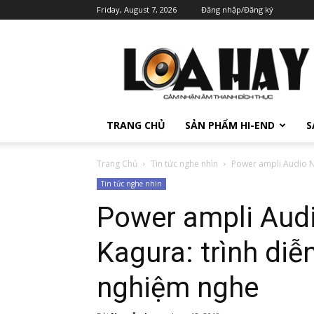
Friday, August 7, 2026
Đăng nhập/Đăng ký
TRANG CHỦ
SẢN PHẨM HI-END
S
Trang Chủ
Tin tức nghe nhìn
Power ampli Audio No
Tin tức nghe nhìn
Power ampli Aud
Kagura: trình diễn
nghiệm nghe