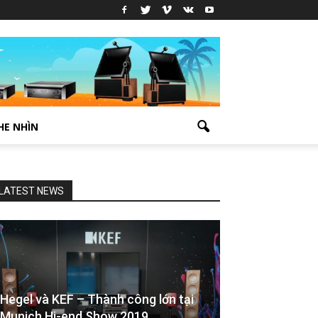
HE NHÌN
LATEST NEWS
Hegel và KEF – Thành công lớn tại
Munich Hi-end Show 2019