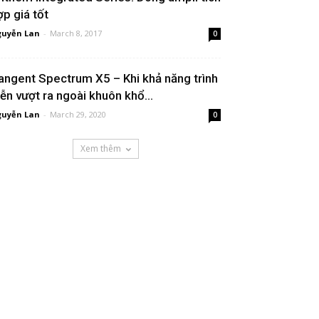
ợp giá tốt
uyễn Lan
-
March 8, 2017
0
angent Spectrum X5 – Khi khả năng trình
iễn vượt ra ngoài khuôn khổ...
uyễn Lan
-
March 29, 2020
0
Xem thêm