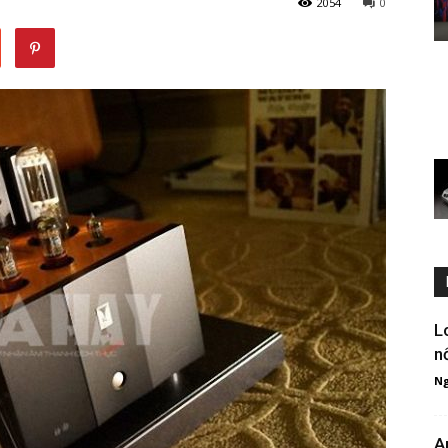
2054
0
L
n
Ng
A