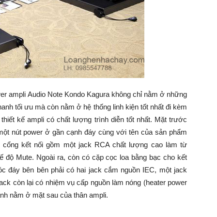
wer ampli Audio Note Kondo Kagura không chỉ nằm ở những
hanh tối ưu mà còn nằm ở hệ thống linh kiện tốt nhất đi kèm
hiết kế ampli có chất lượng trình diễn tốt nhất. Mặt trước
 một nút power ở gần cạnh đáy cùng với tên của sản phẩm
c cổng kết nối gồm một jack RCA chất lượng cao làm từ
 độ Mute. Ngoài ra, còn có cặp cọc loa bằng bạc cho kết
 góc đáy bên bên phải có hai jack cắm nguồn IEC, một jack
 jack còn lại có nhiệm vụ cấp nguồn làm nóng (heater power
rãnh nằm ở mặt sau của thân ampli.