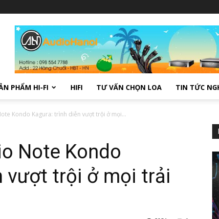
ẢN PHẨM HI-FI
HIFI
TƯ VẤN CHỌN LOA
TIN TỨC NG
te Kondo Kagura: trình diễn vượt trội ở mọi...
io Note Kondo
 vượt trội ở mọi trải