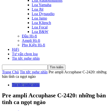
Loa Audiosolutions
Loa Yamaha
Loa Jbl
Loa Dynaudio
Loa Jamo
Loa Klipsch
Loa Focal
Loa B&W
Đầu Hi-fi
Ampli Hi-fi
Phụ Kiện Hi-fi
HiFi
Tư vấn chọn loa
Tin tức nghe nhìn
Trang Chủ
Tin tức nghe nhìn
Pre ampli Accuphase C-2420: những
bản tình ca ngọt ngào
Tin tức nghe nhìn
Pre ampli Accuphase C-2420: những bản
tình ca ngọt ngào