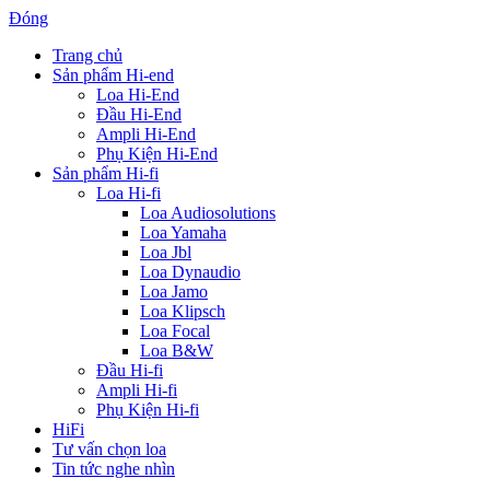
Đóng
Trang chủ
Sản phẩm Hi-end
Loa Hi-End
Đầu Hi-End
Ampli Hi-End
Phụ Kiện Hi-End
Sản phẩm Hi-fi
Loa Hi-fi
Loa Audiosolutions
Loa Yamaha
Loa Jbl
Loa Dynaudio
Loa Jamo
Loa Klipsch
Loa Focal
Loa B&W
Đầu Hi-fi
Ampli Hi-fi
Phụ Kiện Hi-fi
HiFi
Tư vấn chọn loa
Tin tức nghe nhìn