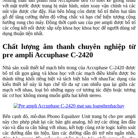
Những mẫu sản phẩm nhà Accuphase đều có thiết kế giống nhau
với mặt trước được trang bị màn hình, núm xoay vặn chỉnh và các
nút vặn được che đậy. Hai bên hông còn được bố trí thêm hai tấm
gỗ để tăng cường thêm độ vững chắc và hạn chế hiện tượng cộng
hưởng rung cho máy. Đồng thời cạnh sau của pre ampli được bố trí
các cổng kết nối được sắp xếp khoa học khoa học để người dùng sử
dụng thuận tiện nhất.
Chất lượng âm thanh chuyên nghiệp từ
pre ampli Accuphase C-2420
Nhà sản xuất thiết kế mạch bên trong của Accuphase C-2420 được
bố trí rất gọn gàng và khoa học với các mạch điều khiển được bo
thành từng khối riêng biệt và tách biệt hẳn với nhauTac dụng của
kiểu thiết kế này là hạn chế tối đa sự can nhiễu qua lại giữa các
mạch với nhau, loại bỏ những nguy cơ tương tác điện hoặc tương
tác cơ học không mong muốn giữa hai kênh stereo.
Bên cạnh đó, mô-đun Phono Equalizer Unit trang bị cho pre ampli
này cho phép phát lại các bản ghi analog, hỗ trợ các dòng âm đầu
vào và đầu ra cân bằng với nhau, kết hợp cùng rơ-le logic kiểm soát
các đường dẫn tín hiệu, làm các đường dẫn đó trở nên ngắn nhất,