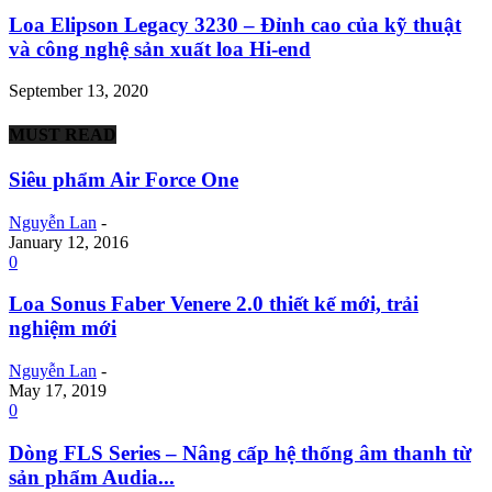
Loa Elipson Legacy 3230 – Đỉnh cao của kỹ thuật
và công nghệ sản xuất loa Hi-end
September 13, 2020
MUST READ
Siêu phẩm Air Force One
Nguyễn Lan
-
January 12, 2016
0
Loa Sonus Faber Venere 2.0 thiết kế mới, trải
nghiệm mới
Nguyễn Lan
-
May 17, 2019
0
Dòng FLS Series – Nâng cấp hệ thống âm thanh từ
sản phẩm Audia...