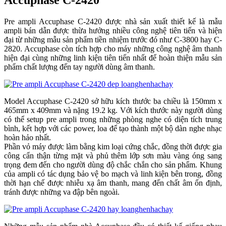
Pre ampli Accuphase C-2420 được nhà sản xuất thiết kế là mẫu
ampli bán dẫn được thừa hưởng nhiều công nghệ tiên tiến và hiện
đại từ những mẫu sản phẩm tiền nhiệm trước đó như C-3800 hay C-
2820. Accuphase còn tích hợp cho máy những công nghệ âm thanh
hiện đại cùng những linh kiện tiên tiến nhất để hoàn thiện mẫu sản
phẩm chất lượng đến tay người dùng âm thanh.
Model Accuphase C-2420 sở hữu kích thước ba chiều là 150mm x
465mm x 409mm và nặng 19.2 kg. Với kích thước này người dùng
có thể setup pre ampli trong những phòng nghe có diện tích trung
bình, kết hợp với các power, loa để tạo thành một bộ dàn nghe nhạc
hoàn hảo nhất.
Phần vỏ máy được làm bằng kim loại cứng chắc, đồng thời được gia
công cẩn thận từng mặt và phủ thêm lớp sơn màu vàng óng sang
trọng đem đến cho người dùng độ chắc chắn cho sản phẩm. Khung
của ampli có tác dụng bảo vệ bo mạch và linh kiện bên trong, đồng
thời hạn chế được nhiễu xạ âm thanh, mang đến chất âm ổn định,
tránh được những va đập bên ngoài.