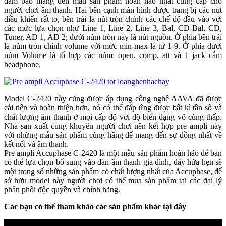
đảm bảo mang đến mẫu sản phẩm hoàn hảo nhất cung cấp cho
người chơi âm thanh. Hai bên cạnh màn hình được trang bị các nút
điều khiển rất to, bên trái là nút tròn chỉnh các chế độ đầu vào với
các mức lựa chọn như Line 1, Line 2, Line 3, Bal, CD-Bal, CD,
Tuner, AD 1, AD 2; dưới núm tròn này là nút nguồn. Ở phía bên trái
là núm tròn chỉnh volume với mức min-max là từ 1-9. Ở phía dưới
núm Volume là tổ hợp các núm: open, comp, att và 1 jack cắm
headphone.
Model C-2420 này cũng được áp dụng công nghệ AAVA đã được
cải tiến và hoàn thiện hơn, nó có thể đáp ứng được bất kì tần số và
chất lượng âm thanh ở mọi cấp độ với độ biến dạng vô cùng thấp.
Nhà sản xuất cùng khuyên người chơi nên kết hợp pre ampli này
với những mẫu sản phẩm cùng hãng để mang đến sự đồng nhất về
kết nối và âm thanh.
Pre ampli Accuphase C-2420 là một mẫu sản phẩm hoàn hảo để bạn
có thể lựa chọn bổ sung vào dàn âm thanh gia đình, đây hứa hẹn sẽ
một trong số những sản phẩm có chất lượng nhất của Accuphase, để
sở hữu model này người chơi có thể mua sản phẩm tại các đại lý
phân phối độc quyền và chính hãng.
Các bạn có thể tham khảo các sản phẩm khác tại đây