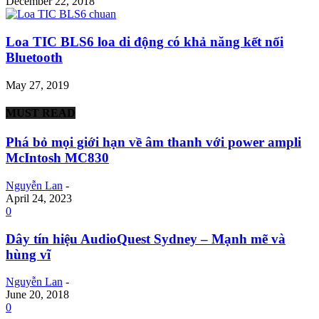
December 22, 2018
Loa TIC BLS6 loa di động có khả năng kết nối
Bluetooth
May 27, 2019
MUST READ
Phá bỏ mọi giới hạn về âm thanh với power ampli
McIntosh MC830
Nguyễn Lan
-
April 24, 2023
0
Dây tín hiệu AudioQuest Sydney – Mạnh mẽ và
hùng vĩ
Nguyễn Lan
-
June 20, 2018
0