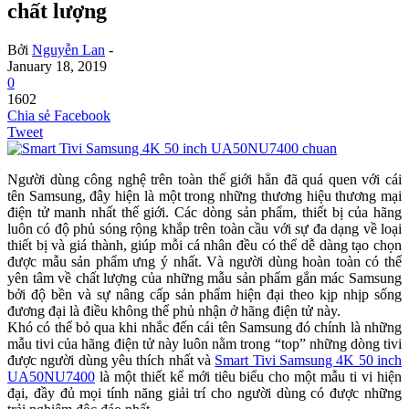
chất lượng
Bởi
Nguyễn Lan
-
January 18, 2019
0
1602
Chia sẻ Facebook
Tweet
Người dùng công nghệ trên toàn thế giới hẳn đã quá quen với cái
tên Samsung, đây hiện là một trong những thương hiệu thương mại
điện tử manh nhất thế giới. Các dòng sản phẩm, thiết bị của hãng
luôn có độ phủ sóng rộng khắp trên toàn cầu với sự đa dạng về loại
thiết bị và giá thành, giúp mỗi cá nhân đều có thể dễ dàng tạo chọn
được mẫu sản phẩm ưng ý nhất. Và người dùng hoàn toàn có thể
yên tâm về chất lượng của những mẫu sản phẩm gắn mác Samsung
bởi độ bền và sự nâng cấp sản phẩm hiện đại theo kịp nhịp sống
đương đại là điều không thể phủ nhận ở hãng điện tử này.
Khó có thể bỏ qua khi nhắc đến cái tên Samsung đó chính là những
mẫu tivi của hãng điện tử này luôn nằm trong “top” những dòng tivi
được người dùng yêu thích nhất và
Smart Tivi Samsung 4K 50 inch
UA50NU7400
là một thiết kế mới tiêu biểu cho một mẫu ti vi hiện
đại, đầy đủ mọi tính năng giải trí cho người dùng có được những