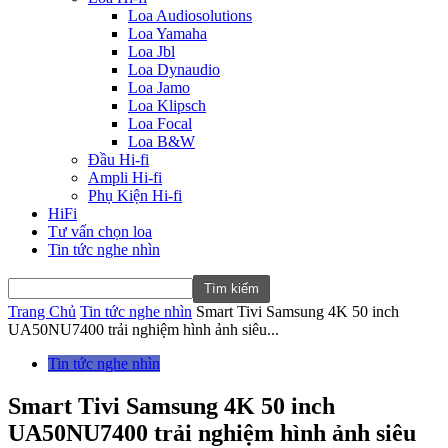
Loa Audiosolutions
Loa Yamaha
Loa Jbl
Loa Dynaudio
Loa Jamo
Loa Klipsch
Loa Focal
Loa B&W
Đầu Hi-fi
Ampli Hi-fi
Phụ Kiện Hi-fi
HiFi
Tư vấn chọn loa
Tin tức nghe nhìn
Trang Chủ
Tin tức nghe nhìn
Smart Tivi Samsung 4K 50 inch
UA50NU7400 trải nghiệm hình ảnh siêu...
Tin tức nghe nhìn
Smart Tivi Samsung 4K 50 inch
UA50NU7400 trải nghiệm hình ảnh siêu