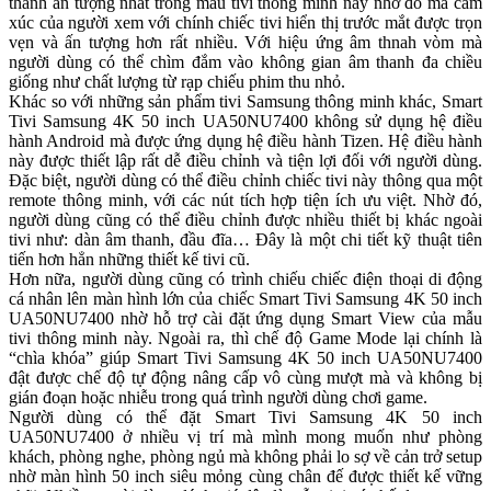
thanh ấn tượng nhất trong mẫu tivi thông minh này nhờ đó mà cảm
xúc của người xem với chính chiếc tivi hiển thị trước mắt được trọn
vẹn và ấn tượng hơn rất nhiều. Với hiệu ứng âm thnah vòm mà
người dùng có thể chìm đắm vào không gian âm thanh đa chiều
giống như chất lượng từ rạp chiếu phim thu nhỏ.
Khác so với những sản phẩm tivi Samsung thông minh khác, Smart
Tivi Samsung 4K 50 inch UA50NU7400 không sử dụng hệ điều
hành Android mà được ứng dụng hệ điều hành Tizen. Hệ điều hành
này được thiết lập rất dễ điều chỉnh và tiện lợi đối với người dùng.
Đặc biệt, người dùng có thể điều chỉnh chiếc tivi này thông qua một
remote thông minh, với các nút tích hợp tiện ích ưu việt. Nhờ đó,
người dùng cũng có thể điều chỉnh được nhiều thiết bị khác ngoài
tivi như: dàn âm thanh, đầu đĩa… Đây là một chi tiết kỹ thuật tiên
tiến hơn hẳn những thiết kế tivi cũ.
Hơn nữa, người dùng cũng có trình chiếu chiếc điện thoại di động
cá nhân lên màn hình lớn của chiếc Smart Tivi Samsung 4K 50 inch
UA50NU7400 nhờ hỗ trợ cài đặt ứng dụng Smart View của mẫu
tivi thông minh này. Ngoài ra, thì chế độ Game Mode lại chính là
“chìa khóa” giúp Smart Tivi Samsung 4K 50 inch UA50NU7400
đật được chế độ tự động nâng cấp vô cùng mượt mà và không bị
gián đoạn hoặc nhiễu trong quá trình người dùng chơi game.
Người dùng có thể đặt Smart Tivi Samsung 4K 50 inch
UA50NU7400 ở nhiều vị trí mà mình mong muốn như phòng
khách, phòng nghe, phòng ngủ mà không phải lo sợ về cản trở setup
nhờ màn hình 50 inch siêu mỏng cùng chân đế được thiết kế vững