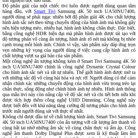
trải nghiệm độc đáo nhất.
Độ phân giải của một chiếc tivi luôn được người dùng quan tâm
hàng đầu, với
Smart Tivi
Samsung 4K 50 inch UA50NU7400,
người dùng sẽ phải ngạc nhiên bởi độ phân giải 4K cho chất lượng
hình ảnh sắc nét theo từng chuyển động của hình ảnh mà không gây
nên hiện tượng méo, nhiễu hạt, hình ảnh không chân thực. Đặc biệt,
bằng công nghệ HDR hiện đại mà phần hình ảnh được tái tạo với
độ tương phản vô cùng ấn tượng, hình ảnh rõ nét mà không bị nhòe
cạnh trong mỗi hình ảnh. Chính vì vậy, sản phẩm này đáp ứng trọn
vẹn những kỳ vọng của người dùng ở việc cung cấp hình ảnh có
chất lượng vượt xa giá bán của sản phẩm.
Một công nghệ ấn tượng không kém ở Smart Tivi Samsung 4K 50
inch UA50NU7400 chính là công nghệ Dynamic Crystal Colour
cho hình ảnh sắc nét và rất tự nhiên. Thế giới hình ảnh được mở ra
với những sắc độ vô cùng hài hòa và rực rỡ. Người dùng có thể cảm
nhận chính xác những chuyển động của hình ảnh vừa trong trẻo lại
chân thực, sống động như chính hình ảnh tự nhiên. Hình ảnh thông
qua mẫu tivi này còn nâng cấp về độ sắc nét và chi tiết hơn nữa khi
được tích hợp thêm công nghệ UHD Dimming. Công nghệ này
được biết đến với khả năng tăng cường độ tương phản cho hình ảnh
trước mắt người dùng sát với thực tế nhất.
Không chỉ được đầu tư về chất lượng hình ảnh, Smart Tivi Samsung
4K 50 inch UA50NU7400 còn ấn tượng với cất lượng âm thanh vô
cùng bắt tai nhờ những âm sắc vô cùng chân thực và ấm áp. Công
nghệ âm thanh Dolby Digital Plus được xem là kỹ thuật làm âm