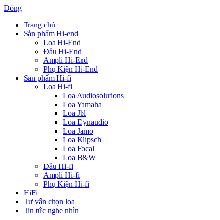
Đóng
Trang chủ
Sản phẩm Hi-end
Loa Hi-End
Đầu Hi-End
Ampli Hi-End
Phụ Kiện Hi-End
Sản phẩm Hi-fi
Loa Hi-fi
Loa Audiosolutions
Loa Yamaha
Loa Jbl
Loa Dynaudio
Loa Jamo
Loa Klipsch
Loa Focal
Loa B&W
Đầu Hi-fi
Ampli Hi-fi
Phụ Kiện Hi-fi
HiFi
Tư vấn chọn loa
Tin tức nghe nhìn