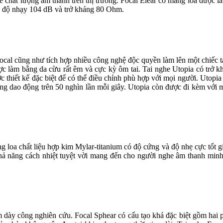
ề chất lượng âm thanh trên thị trường. Focal Elear có màng loa được
g, độ nhạy 104 dB và trở kháng 80 Ohm.
ocal cũng như tích hợp nhiều công nghệ độc quyền làm lên một chiếc tạ
ợc làm bằng da cừu rất êm và cực kỳ ôm tai. Tai nghe Utopia có trở 
c thiết kế đặc biệt để có thể điều chỉnh phù hợp với mọi người. Utopi
g dao động trên 50 nghìn lần mỗi giây. Utopia còn được đi kèm với m
 loa chất liệu hợp kim Mylar-titanium có độ cứng và độ nhẹ cực tốt 
hả năng cách nhiệt tuyệt vời mang đến cho người nghe âm thanh minh b
 dày công nghiên cứu. Focal Sphear có cấu tạo khá đặc biệt gồm hai 