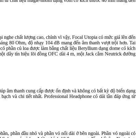
 làm từ chất liệu magie-nhôm dạng vòm có kích thước 40 mm mang đến
i nghe chất lượng cao, chính vì vậy, Focal Utopia có mức giá lên đến
kháng 80 Ohm, độ nhạy 104 dB mang đến âm thanh vượt trội hơn. Tai
a có phần củ loa được làm bằng chất liệu Beryllium dạng dome có kích
ột dây tín hiệu lõi đồng OFC dài 4 m, một Jack cắm Neutrick đường
giúp âm thanh cung cấp được ổn định và không có bất kỳ độ biến dạng
ạch và chi tiết nhất. Professional Headphone có dải tần đáp ứng từ
phần, phần đầu nhỏ và phần vỏ nối dài ở bên ngoài. Phần vỏ ngoài có