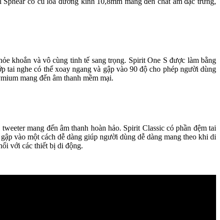
cal Sphear có củ loa đường kính 10,8mm mang đến chất âm đặc trưng,
 khỏe khoắn và vô cùng tinh tế sang trọng. Spirit One S được làm bằng
hớp tai nghe có thể xoay ngang và gập vào 90 độ cho phép người dùng
eodymium mang đến âm thanh mềm mại.
loa tweeter mang đến âm thanh hoàn hảo. Spirit Classic có phần đệm tai
ể gập vào một cách dễ dàng giúp người dùng dễ dàng mang theo khi di
i với các thiết bị di động.