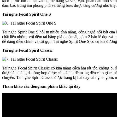
kích thước lớn để cài vào tai dễ dàng và vừa vặn, phần đầu nhỏ sẽ
đảm bảo trung âm phong phú và tiếng bass được tăng cường nhờ triệt 
Tai nghe Focal Spirit One S
Tai nghe Spirit One S hội tụ nhiều tính năng, công nghệ nổi bật của 
chất liệu nhôm, với đêm tại bằng giả da êm ái, gồm 2 bản lề dọc và
dễ dàng điều chỉnh và cất gọn. Tai nghe Spirit One S có củ loa đư
Tai nghe Focal Spirit Classic
Tai nghe Focal Spirit Classic có khả năng cách âm rất tốt, không bị r
được làm băng da tổng hợp được căn chỉnh để mang đến cảm giác mềm 
chuyển. Tai nghe Spirit Classic được trang bị hai dây tai nghe, gồm: 
Tham khảo các dòng sản phẩm khác tại đây