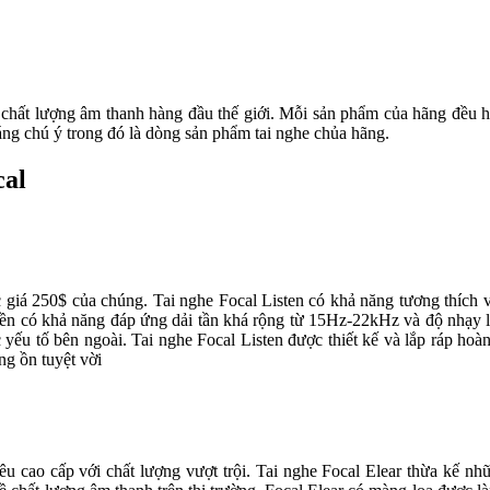
m chất lượng âm thanh hàng đầu thế giới. Mỗi sản phẩm của hãng đều 
áng chú ý trong đó là dòng sản phẩm tai nghe chủa hãng.
cal
iá 250$ của chúng. Tai nghe Focal Listen có khả năng tương thích với
ền có khả năng đáp ứng dải tần khá rộng từ 15Hz-22kHz và độ nhạy lê
 yếu tố bên ngoài. Tai nghe Focal Listen được thiết kế và lắp ráp ho
ng ồn tuyệt vời
u cao cấp với chất lượng vượt trội. Tai nghe Focal Elear thừa kế nh