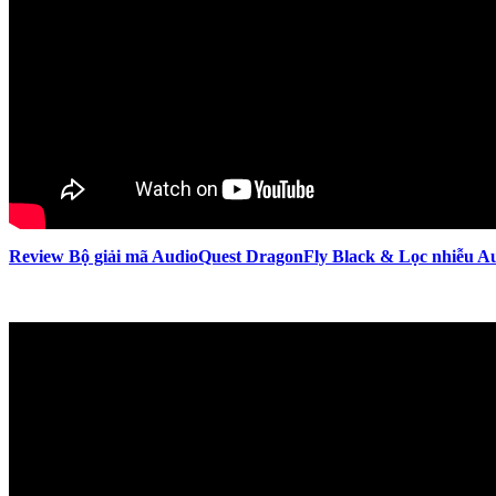
Review Bộ giải mã AudioQuest DragonFly Black & Lọc nhiễu Au