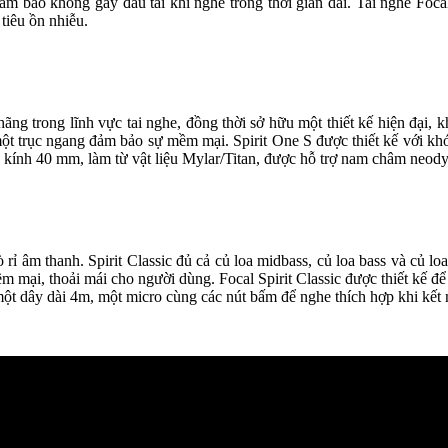
 đảm bảo không gây đau tai khi nghe trong thời gian dài. Tai nghe Fo
tiêu ồn nhiễu.
hãng trong lĩnh vực tai nghe, đồng thời sở hữu một thiết kế hiện đại,
 một trục ngang đảm bảo sự mềm mại. Spirit One S được thiết kế với k
ờng kính 40 mm, làm từ vật liệu Mylar/Titan, được hỗ trợ nam châm n
ò rỉ âm thanh. Spirit Classic đủ cả củ loa midbass, củ loa bass và củ 
mại, thoải mái cho người dùng. Focal Spirit Classic được thiết kế đ
một dây dài 4m, một micro cùng các nút bấm để nghe thích hợp khi kết nố