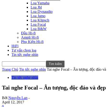
Loa Yamaha
Loa Jbl
Loa Dynaudio
Loa Jamo
Loa Klipsch
Loa Focal
Loa B&W
Đầu Hi-fi
Ampli Hi-fi
Phụ Kiện Hi-fi
HiFi
Tư vấn chọn loa
Tin tức nghe nhìn
Trang Chủ
Tin tức nghe nhìn
Tai nghe Focal – Ân tượng, độc đáo và
Tin tức nghe nhìn
Tai nghe Focal – Ân tượng, độc đáo và đẹp
Bởi
Nguyễn Lan
-
April 12, 2017
0