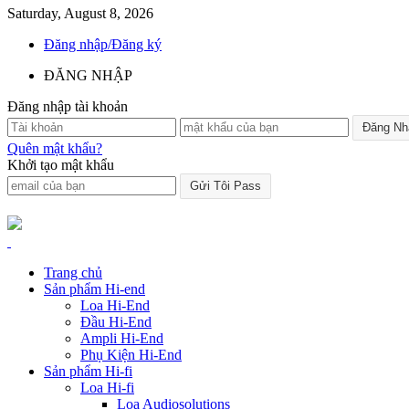
Saturday, August 8, 2026
Đăng nhập/Đăng ký
ĐĂNG NHẬP
Đăng nhập tài khoản
Quên mật khẩu?
Khởi tạo mật khẩu
Trang chủ
Sản phẩm Hi-end
Loa Hi-End
Đầu Hi-End
Ampli Hi-End
Phụ Kiện Hi-End
Sản phẩm Hi-fi
Loa Hi-fi
Loa Audiosolutions