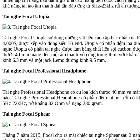
nhiều tạp chí hàng đầu đánh giá khá cao mang đến cuộc cách mạng v
khả năng tái tạo âm thanh dải tần đáp ứng từ 5Hz-23khz rất ấn tượn
Tai nghe Focal Utopia
Tai nghe Focal Utopia sử dụng những vật liệu cao cấp bậc nhất của F
4.000$, được xếp vào dòng siêu Hi-end. Utopia có phần đệm loa đư
nghe Utopia có phần tai nghe được làm bằng chất liệu sợi cacbon đượ
thước 40 mm mang đến một âm thanh vô cùng trung thực với khả năn
kính 6.3 mm và một jack Lemo đường kính 9.5 mm.
Tai nghe Focal Professional Headphone
Tai nghe Professional Headphone có củ loa kích thước 40 mm và màng
nào. Tai nghe Professional Headphone có phần đệm tại bọt xốt có k
5Hz-22kHz, trở kháng 32 Ohm và nặng 280 gram.
Tai nghe Focal Sphear
Tháng 7 năm 2015, Focal cho ra mắt chiếc tại nghe Sphear sau 2 năm