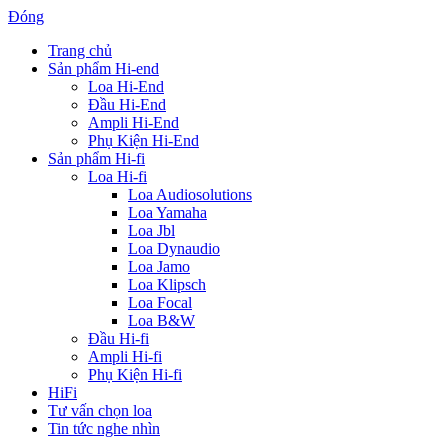
Đóng
Trang chủ
Sản phẩm Hi-end
Loa Hi-End
Đầu Hi-End
Ampli Hi-End
Phụ Kiện Hi-End
Sản phẩm Hi-fi
Loa Hi-fi
Loa Audiosolutions
Loa Yamaha
Loa Jbl
Loa Dynaudio
Loa Jamo
Loa Klipsch
Loa Focal
Loa B&W
Đầu Hi-fi
Ampli Hi-fi
Phụ Kiện Hi-fi
HiFi
Tư vấn chọn loa
Tin tức nghe nhìn