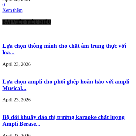
0
Xem thêm
BÀI VIẾT TIÊU BIỂU
Lựa chọn thông minh cho chất âm trung thực với
loa...
April 23, 2026
Lựa chọn ampli cho phối ghép hoàn hảo với ampli
Musical...
April 23, 2026
Bộ đôi khuấy đảo thị trường karaoke chất lượng
Ampli Berase...
April 23, 2026