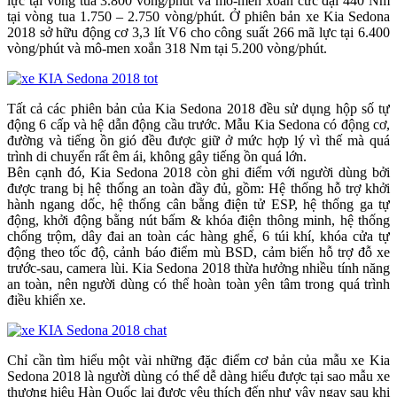
lực tại vòng tua 3.800 vòng/phút và mô-men xoắn cưc đại 440 Nm
tại vòng tua 1.750 – 2.750 vòng/phút. Ở phiên bản xe Kia Sedona
2018 sở hữu động cơ 3,3 lít V6 cho công suất 266 mã lực tại 6.400
vòng/phút và mô-men xoắn 318 Nm tại 5.200 vòng/phút.
Tất cả các phiên bản của Kia Sedona 2018 đều sử dụng hộp số tự
động 6 cấp và hệ dẫn động cầu trước. Mẫu Kia Sedona có động cơ,
đường và tiếng ồn gió đều được giữ ở mức hợp lý vì thế mà quá
trình di chuyển rất êm ái, không gây tiếng ồn quá lớn.
Bên cạnh đó, Kia Sedona 2018 còn ghi điểm với người dùng bởi
được trang bị hệ thống an toàn đầy đủ, gồm: Hệ thống hỗ trợ khởi
hành ngang dốc, hệ thống cân bằng điện tử ESP, hệ thống ga tự
động, khởi động bằng nút bấm & khóa điện thông minh, hệ thống
chống trộm, dây đai an toàn các hàng ghế, 6 túi khí, khóa cửa tự
động theo tốc độ, cảnh báo điểm mù BSD, cảm biến hỗ trợ đỗ xe
trước-sau, camera lùi. Kia Sedona 2018 thừa hưởng nhiều tính năng
an toàn, nên người dùng có thể hoàn toàn yên tâm trong quá trình
điều khiển xe.
Chỉ cần tìm hiểu một vài những đặc điểm cơ bản của mẫu xe Kia
Sedona 2018 là người dùng có thể dễ dàng hiểu được tại sao mẫu xe
thương hiệu Hàn Quốc lại được yêu thích đến như vậy ngay sau khi