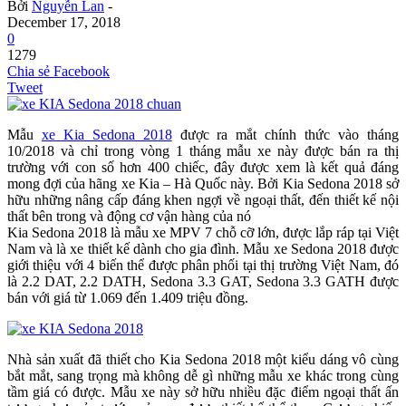
Bởi
Nguyễn Lan
-
December 17, 2018
0
1279
Chia sẻ Facebook
Tweet
Mẫu
xe Kia Sedona 2018
được ra mắt chính thức vào tháng
10/2018 và chỉ trong vòng 1 tháng mẫu xe này được bán ra thị
trường với con số hơn 400 chiếc, đây được xem là kết quả đáng
mong đợi của hãng xe Kia – Hà Quốc này. Bởi Kia Sedona 2018 sở
hữu những nâng cấp đáng khen ngợi về ngoại thất, đến thiết kế nội
thất bên trong và động cơ vận hàng của nó
Kia Sedona 2018 là mẫu xe MPV 7 chỗ cỡ lớn, được lắp ráp tại Việt
Nam và là xe thiết kế dành cho gia đình. Mẫu xe Sedona 2018 được
giới thiệu với 4 biến thể được phân phối tại thị trường Việt Nam, đó
là 2.2 DAT, 2.2 DATH, Sedona 3.3 GAT, Sedona 3.3 GATH được
bán với giá từ 1.069 đến 1.409 triệu đồng.
Nhà sản xuất đã thiết cho Kia Sedona 2018 một kiểu dáng vô cùng
bắt mắt, sang trọng mà không dễ gì những mẫu xe khác trong cùng
tầm giá có được. Mẫu xe này sở hữu nhiều đặc điểm ngoại thất ấn