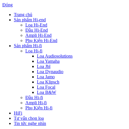
Đóng
Trang chủ
Sản phẩm Hi-end
Loa Hi-End
Đầu Hi-End
Ampli Hi-End
Phụ Kiện Hi-End
Sản phẩm Hi-fi
Loa Hi-fi
Loa Audiosolutions
Loa Yamaha
Loa Jbl
Loa Dynaudio
Loa Jamo
Loa Klipsch
Loa Focal
Loa B&W
Đầu Hi-fi
Ampli Hi-fi
Phụ Kiện Hi-fi
HiFi
Tư vấn chọn loa
Tin tức nghe nhìn