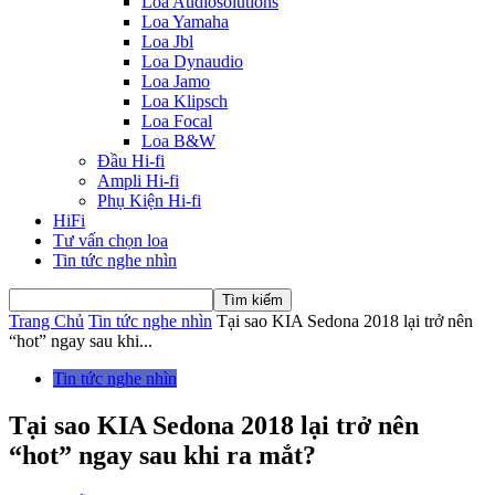
Loa Audiosolutions
Loa Yamaha
Loa Jbl
Loa Dynaudio
Loa Jamo
Loa Klipsch
Loa Focal
Loa B&W
Đầu Hi-fi
Ampli Hi-fi
Phụ Kiện Hi-fi
HiFi
Tư vấn chọn loa
Tin tức nghe nhìn
Trang Chủ
Tin tức nghe nhìn
Tại sao KIA Sedona 2018 lại trở nên
“hot” ngay sau khi...
Tin tức nghe nhìn
Tại sao KIA Sedona 2018 lại trở nên
“hot” ngay sau khi ra mắt?