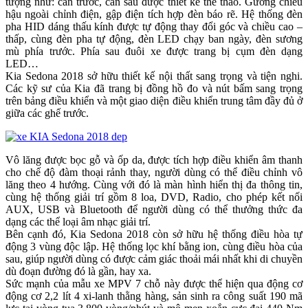
tượng như: cản trước, cản sau được thiết kế thể thao. Gương chiếu
hậu ngoài chỉnh điện, gập điện tích hợp đèn báo rẽ. Hệ thống đèn
pha HID dáng thấu kính được tự động thay đổi góc và chiều cao –
thấp, cùng đèn pha tự động, đèn LED chạy ban ngày, đèn sương
mù phía trước. Phía sau đuôi xe được trang bị cụm đèn dạng
LED…
Kia Sedona 2018 sở hữu thiết kế nội thất sang trọng và tiện nghi.
Các kỹ sư của Kia đã trang bị đồng hồ đo và nút bấm sang trọng
trên bảng điều khiển và một giao diện điều khiển trung tâm đầy đủ ở
giữa các ghế trước.
Vô lăng được bọc gỗ và ốp da, được tích hợp điều khiển âm thanh
cho chế độ đàm thoại rảnh thay, người dùng có thể điều chỉnh vô
lăng theo 4 hướng. Cùng với đó là màn hình hiển thị đa thông tin,
cùng hệ thống giải trí gồm 8 loa, DVD, Radio, cho phép kết nối
AUX, USB và Bluetooth để người dùng có thể thưởng thức đa
dạng các thể loại âm nhạc giải trí.
Bên cạnh đó, Kia Sedona 2018 còn sở hữu hệ thống điều hòa tự
động 3 vùng độc lập. Hệ thống lọc khí bằng ion, cùng điều hòa của
sau, giúp người dùng có được cảm giác thoải mái nhất khi di chuyền
dù đoạn đường đó là gần, hay xa.
Sức mạnh của mẫu xe MPV 7 chỗ này được thể hiện qua động cơ
động cơ 2,2 lít 4 xi-lanh thằng hàng, sản sinh ra công suất 190 mã