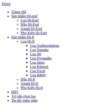
Đóng
Trang chủ
Sản phẩm Hi-end
Loa Hi-End
Đầu Hi-End
Ampli Hi-End
Phụ Kiện Hi-End
Sản phẩm Hi-fi
Loa Hi-fi
Loa Audiosolutions
Loa Yamaha
Loa Jbl
Loa Dynaudio
Loa Jamo
Loa Klipsch
Loa Focal
Loa B&W
Đầu Hi-fi
Ampli Hi-fi
Phụ Kiện Hi-fi
HiFi
Tư vấn chọn loa
Tin tức nghe nhìn