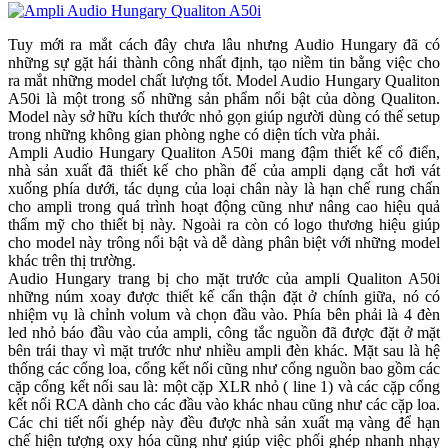
Tuy mới ra mắt cách đây chưa lâu nhưng Audio Hungary đã có
những sự gặt hái thành công nhất định, tạo niềm tin bằng việc cho
ra mắt những model chất lượng tốt. Model Audio Hungary Qualiton
A50i là một trong số những sản phẩm nổi bật của dòng Qualiton.
Model này sở hữu kích thước nhỏ gọn giúp người dùng có thế setup
trong những không gian phòng nghe có diện tích vừa phải.
Ampli Audio Hungary Qualiton A50i mang đậm thiết kế cổ điển,
nhà sản xuất đã thiết kế cho phần đế của ampli dạng cắt hơi vát
xuống phía dưới, tác dụng của loại chân này là hạn chế rung chấn
cho ampli trong quá trình hoạt động cũng như nâng cao hiệu quả
thẩm mỹ cho thiết bị này. Ngoài ra còn có logo thương hiệu giúp
cho model này trông nổi bật và dễ dàng phân biệt với những model
khác trên thị trường.
Audio Hungary trang bị cho mặt trước của ampli Qualiton A50i
những núm xoay được thiết kế cẩn thận đặt ở chính giữa, nó có
nhiệm vụ là chỉnh volum và chọn đầu vào. Phía bên phải là 4 đèn
led nhỏ báo đầu vào của ampli, công tắc nguồn đã được đặt ở mặt
bên trái thay vì mặt trước như nhiều ampli đèn khác. Mặt sau là hệ
thống các cổng loa, cổng kết nối cũng như cổng nguồn bao gồm các
cặp cổng kết nối sau là: một cặp XLR nhỏ ( line 1) và các cặp cổng
kết nối RCA dành cho các đầu vào khác nhau cũng như các cặp loa.
Các chi tiết nối ghép này đều được nhà sản xuất mạ vàng để hạn
chế hiện tượng oxy hóa cũng như giúp việc phối ghép nhanh nhạy