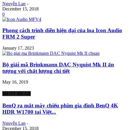
Nguyễn Lan
-
December 15, 2018
0
Phong cách trình diễn hiện đại của loa Icon Audio
FRM 2 Super
January 17, 2023
Bộ giải mã Brinkmann DAC Nyquist Mk II ấn
tượng với chất lượng chi tiết
May 16, 2019
MUST READ
BenQ ra mắt máy chiếu phim gia đình BenQ 4K
HDR W1700 tại Việt...
Nguyễn Lan
-
December 15, 2018