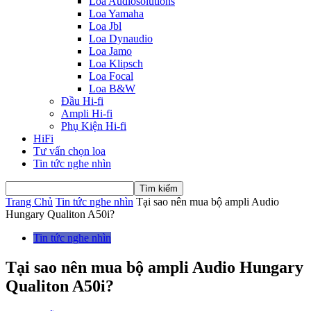
Loa Audiosolutions
Loa Yamaha
Loa Jbl
Loa Dynaudio
Loa Jamo
Loa Klipsch
Loa Focal
Loa B&W
Đầu Hi-fi
Ampli Hi-fi
Phụ Kiện Hi-fi
HiFi
Tư vấn chọn loa
Tin tức nghe nhìn
Trang Chủ
Tin tức nghe nhìn
Tại sao nên mua bộ ampli Audio
Hungary Qualiton A50i?
Tin tức nghe nhìn
Tại sao nên mua bộ ampli Audio Hungary
Qualiton A50i?