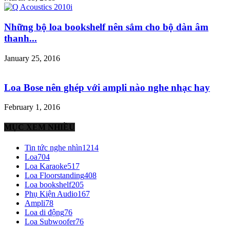
Những bộ loa bookshelf nên sắm cho bộ dàn âm
thanh...
January 25, 2016
Loa Bose nên ghép với ampli nào nghe nhạc hay
February 1, 2016
MỤC XEM NHIỀU
Tin tức nghe nhìn
1214
Loa
704
Loa Karaoke
517
Loa Floorstanding
408
Loa bookshelf
205
Phụ Kiện Audio
167
Ampli
78
Loa di động
76
Loa Subwoofer
76