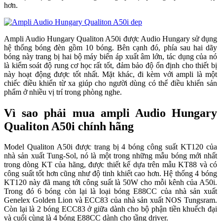
hơn.
Ampli Audio Hungary Qualiton A50i được Audio Hungary sử dụng
hệ thống bóng đèn gồm 10 bóng. Bên cạnh đó, phía sau hai dãy
bóng này trang bị hai bộ máy biến áp xuất âm lớn, tác dụng của nó
là kiểm soát độ rung cơ học rất tốt, đảm bảo độ ổn định cho thiết bị
này hoạt động được tốt nhất. Mặt khác, đi kèm với ampli là một
chiếc điều khiển từ xa giúp cho người dùng có thể điều khiển sản
phẩm ở nhiều vị trí trong phòng nghe.
Vì sao phải mua ampli Audio Hungary
Qualiton A50i chính hãng
Model Qualiton A50i được trang bị 4 bóng công suất KT120 của
nhà sản xuất Tung-Sol, nó là một trong những mẫu bóng mới nhất
trong dòng KT của hãng, được thiết kế dựa trên mẫu KT88 và có
công suất tốt hơn cũng như độ tinh khiết cao hơn. Hệ thống 4 bóng
KT120 này đã mang tới công suất là 50W cho mỗi kênh của A50i.
Trong đó 6 bóng còn lại là loại bóng E88CC của nhà sản xuất
Genelex Golden Lion và ECC83 của nhà sản xuất NOS Tungsram.
Còn lại là 2 bóng ECC83 ở giữa dành cho bộ phận tiền khuếch đại
và cuối cùng là 4 bóng E88CC dành cho tầng driver.