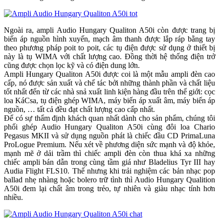
Ngoài ra, ampli Audio Hungary Qualiton A50i còn được trang bị
biến áp nguồn hình xuyến, mạch âm thanh được lắp ráp bằng tay
theo phương pháp poit to poit, các tụ điện được sử dụng ở thiết bị
này là tụ WIMA với chất lượng cao. Đồng thời hệ thống điện trở
cũng được chọn lọc kỹ và có điện dung lớn.
Ampli Hungary Qualiton A50i được coi là một mẫu ampli đèn cao
cấp, nó được sản xuất và chế tác bởi những thành phần và chất liệu
tốt nhất đến từ các nhà snả xuất linh kiện hàng đầu trên thế giới: cọc
loa KáCsa, tụ điện ghép WIMA, máy biến áp xuất âm, máy biến áp
nguồn, … tất cả đều đạt chất lượng cao cấp nhất.
Để có sự thẩm định khách quan nhất dành cho sản phẩm, chúng tôi
phối ghép Audio Hungary Qualiton A50i cùng đôi loa Chario
Pegasus MKII và sử dụng nguồn phát là chiếc đầu CD PrimaLuna
ProLogue Premium. Nếu xét về phương diện sức mạnh và độ khỏe,
mạnh mẽ ở dải trầm thì chiếc ampli đèn còn thua khá xa những
chiếc ampli bán dẫn trong cùng tầm giá như Bladelius Tyr III hay
Audia Flight FLS10. Thế nhưng khi trải nghiệm các bản nhạc pop
ballad nhẹ nhàng hoặc bolero trữ tình thì Audio Hungary Qualition
A50i đem lại chất âm trong trẻo, tự nhiên và giàu nhạc tính hơn
nhiều.