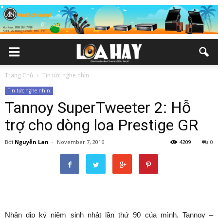
Trang Chủ
Tin tức nghe nhìn
Tin tức nghe nhìn
Tannoy SuperTweeter 2: Hỗ
trợ cho dòng loa Prestige GR
Bởi
Nguyễn Lan
-
November 7, 2016
4209
0
Nhân dịp kỷ niệm sinh nhật lần thứ 90 của mình, Tannoy –