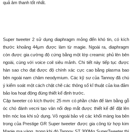
quả âm thanh tốt nhất.
Super tweeter 2 sử dụng diaphragm mỏng đến khó tin, có kích
thước khoảng 44μm được làm từ magie. Ngoài ra, diaphragm
còn được gia cường độ cứng bằng một lớp creamic phủ lên bên
ngoài, cùng với voice coil siêu mảnh. Chi tiết này tiếp tục được
hàn sao cho đạt được độ chính xác cực cao bằng plasma bao
bên ngoài nam châm neodymium. Các kỹ sư của Tannoy đã chú
ý kiểm soát một cách chặt chẽ các thông số kĩ thuật của loa đảm
bảo loa hoạt động đúng thiết kế định trước.
Cặp tweeter có kích thước 25 mm có phần chân đế làm bằng gỗ
óc chó đánh vecni tạo vân nổi đẹp mắt được thiết kế để đặt lên
trên nóc loa khi sử dụng. Vỏ ngoài bảo vệ các khối màng loa bên
trong của Prestige GR Super tweeter được gia công từ hợp kim
Magie mạ vàng, trong khi đó Tannoy ST 300Mg SuperTweeter thì