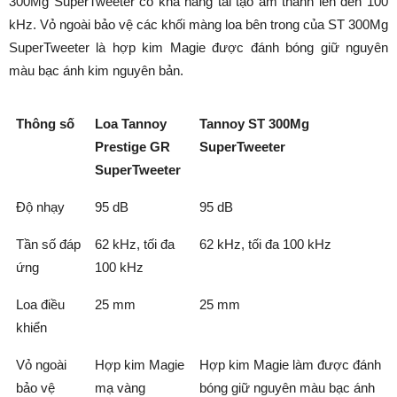
300Mg SuperTweeter có khả năng tái tạo âm thanh lên đến 100
kHz. Vỏ ngoài bảo vệ các khối màng loa bên trong của ST 300Mg
SuperTweeter là hợp kim Magie được đánh bóng giữ nguyên
màu bạc ánh kim nguyên bản.
Thông số
Loa Tannoy
Tannoy ST 300Mg
Prestige GR
SuperTweeter
SuperTweeter
Độ nhạy
95 dB
95 dB
Tần số đáp
62 kHz, tối đa
62 kHz, tối đa 100 kHz
ứng
100 kHz
Loa điều
25 mm
25 mm
khiển
Vỏ ngoài
Hợp kim Magie
Hợp kim Magie làm được đánh
bảo vệ
mạ vàng
bóng giữ nguyên màu bạc ánh