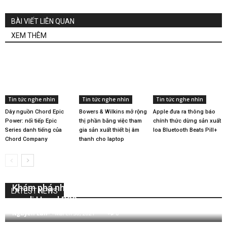
BÀI VIẾT LIÊN QUAN
XEM THÊM
Tin tức nghe nhìn
Tin tức nghe nhìn
Tin tức nghe nhìn
Dây nguồn Chord Epic
Bowers & Wilkins mở rộng
Apple đưa ra thông báo
Power: nối tiếp Epic
thị phần bằng việc tham
chính thức dừng sản xuất
Series danh tiếng của
gia sản xuất thiết bị âm
loa Bluetooth Beats Pill+
Chord Company
thanh cho laptop
Khám phá những nét tân tiến ở trên mẫu pre
LATEST NEWS
ampli Hegel P30
Nguyễn Lan
-
March 30, 2021
0