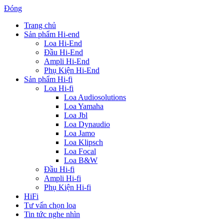
Đóng
Trang chủ
Sản phẩm Hi-end
Loa Hi-End
Đầu Hi-End
Ampli Hi-End
Phụ Kiện Hi-End
Sản phẩm Hi-fi
Loa Hi-fi
Loa Audiosolutions
Loa Yamaha
Loa Jbl
Loa Dynaudio
Loa Jamo
Loa Klipsch
Loa Focal
Loa B&W
Đầu Hi-fi
Ampli Hi-fi
Phụ Kiện Hi-fi
HiFi
Tư vấn chọn loa
Tin tức nghe nhìn