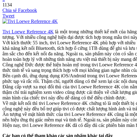
1134
Chia sẻ Facebook
Tweet
Tivi Loewe Reference 4K
là một trong những thiết kế mới của hãng
tượng. Với nhiều công nghệ hiện đại được tích hợp trong mẫu tivi nà
Với kích thước 55 inch, tivi Loewe Reference 4K phù hợp với nhiều 
khả năng kết nối Bluetooth, tích hợp ổ cứng 1TB dùng để ghi và lưu 
âm sắc cho đến kết nối đa năng. Ngoài ra, sản phẩm này còn có sẵ
hoàn toàn hợp lý với những tính năng ưu việt mà thiết bị này mang đ
Công nghệ Đức được thể hiện hoàn mỹ trong tivi Loewe Reference 4
thức tinh tế và sang trọng thích hợp với mọi không gian nghe nhìn củ
Bên cạnh đó, ứng dụng dụng iOS/Android trong tivi Loewe Referenc
phức tạp và rắc rối. Thậm chí, người dùng có thể xem lại các nội dun
Đẳng cấp vượt xa mọi đối thủ của tivi Loewe Reference 4K còn nằm ở
thậm chí trải nghiệm xem video cũng được cải thiện về chất lượng giú
màn hình của chiếc tivi này đều dễ dàng có thể điều chỉnh được.
Về mặt kết nối thì tivi Loewe Reference 4K chứng tỏ là một thiết 
công nghệ này đều bổ trợ giúp tivi có được chất lượng hình ảnh và tr
Ấn tượng về mặt hình thức của tivi Loewe Reference 4K cũng là một
nên hiệu ứng thị giác mềm mại và tinh tế. Ngoài ra, sản phẩm này c
Hiện nay, tivi Loewe Reference 4K đã có đầy đủ các phiên bản màn h
Các bạn có thể tham khảo các sản phẩm khác tại đây