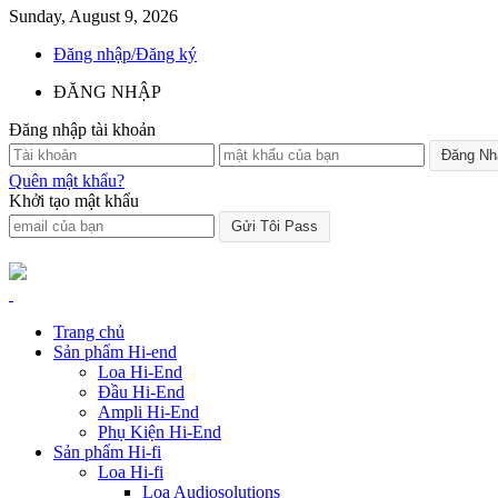
Sunday, August 9, 2026
Đăng nhập/Đăng ký
ĐĂNG NHẬP
Đăng nhập tài khoản
Quên mật khẩu?
Khởi tạo mật khẩu
Trang chủ
Sản phẩm Hi-end
Loa Hi-End
Đầu Hi-End
Ampli Hi-End
Phụ Kiện Hi-End
Sản phẩm Hi-fi
Loa Hi-fi
Loa Audiosolutions