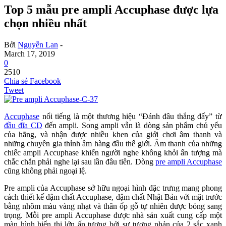
Top 5 mẫu pre ampli Accuphase được lựa
chọn nhiều nhất
Bởi
Nguyễn Lan
-
March 17, 2019
0
2510
Chia sẻ Facebook
Tweet
Accuphase
nổi tiếng là một thương hiệu “Đánh đâu thắng đấy” từ
đầu đĩa CD
đến ampli. Song ampli vẫn là dòng sản phẩm chủ yếu
của hãng, và nhận được nhiều khen của giới chơi âm thanh và
những chuyên gia thỉnh âm hàng đầu thế giới. Âm thanh của những
chiếc ampli Accuphase khiến người nghe không khỏi ấn tượng mà
chắc chắn phải nghe lại sau lần đâu tiên. Dòng
pre ampli Accuphase
cũng không phải ngoại lệ.
Pre ampli của Accuphase sở hữu ngoại hình đặc trưng mang phong
cách thiết kế đậm chất Accuphase, đậm chất Nhật Bản với mặt trước
bằng nhôm màu vàng nhạt và thân ốp gỗ tự nhiên được bóng sang
trọng. Mỗi pre ampli Accuphase được nhà sản xuất cung cấp một
màn hình hiển thị lớn ấn tượng bởi sự tương phản của 2 sắc xanh