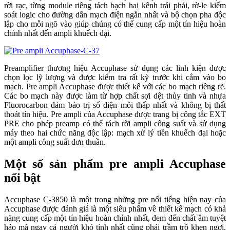
rời rạc, từng module riêng tách bạch hai kênh trái phải, rờ-le kiểm
soát logic cho đường dẫn mạch điện ngắn nhất và bộ chọn pha độc
lập cho mỗi ngõ vào giúp chúng có thể cung cấp một tín hiệu hoàn
chỉnh nhất đến ampli khuếch đại.
Preamplifier thương hiệu Accuphase sử dụng các linh kiện được
chọn lọc lỹ lượng và được kiểm tra rất kỹ trước khi cắm vào bo
mạch. Pre ampli Accuphase được thiết kế với các bo mạch riêng rẽ.
Các bo mạch này được làm từ hợp chất sợi dệt thủy tinh và nhựa
Fluorocarbon đảm bảo trị số điện môi thấp nhất và không bị thất
thoát tín hiệu. Pre ampli của Accuphase được trang bị công tắc EXT
PRE cho phép preamp có thể tách rời ampli công suất và sử dụng
máy theo hai chức năng độc lập: mạch xử lý tiền khuếch đại hoặc
một ampli công suất đơn thuần.
Một số sản phẩm pre ampli Accuphase
nổi bật
Accuphase C-3850 là một trong những pre nổi tiếng hiện nay của
Accuphase được đánh giá là một siêu phẩm về thiết kế mạch có khả
năng cung cấp một tín hiệu hoàn chỉnh nhất, đem đến chất âm tuyệt
hảo mà ngay cả người khó tính nhất cũng phải trầm trồ khen ngợi.