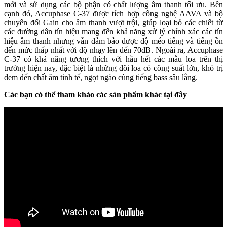
mới và sử dụng các bộ phận có chất lượng âm thanh tối ưu. Bên
cạnh đó, Accuphase C-37 được tích hợp công nghệ AAVA và bộ
chuyển đổi Gain cho âm thanh vượt trội, giúp loại bỏ các chiết từ
các đường dân tín hiệu mang đến khả năng xử lý chính xác các tín
hiệu âm thanh nhưng vẫn đảm bảo được độ méo tiếng và tiếng ồn
đến mức thấp nhất với độ nhạy lên đến 70dB. Ngoài ra, Accuphase
C-37 có khả năng tương thích với hầu hết các mẫu loa trên thị
trường hiện nay, đặc biệt là những đôi loa có công suất lớn, khó trị
đem đến chất âm tinh tế, ngọt ngào cùng tiếng bass sâu lắng.
Các bạn có thể tham khảo các sản phẩm khác tại đây