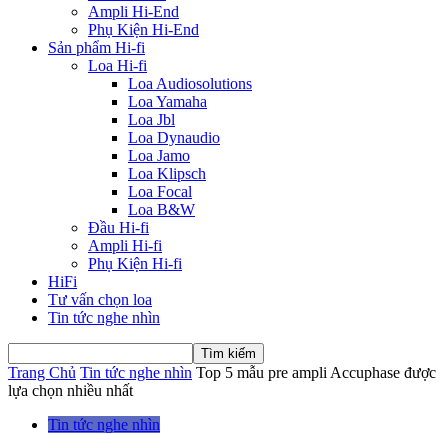
Ampli Hi-End
Phụ Kiện Hi-End
Sản phẩm Hi-fi
Loa Hi-fi
Loa Audiosolutions
Loa Yamaha
Loa Jbl
Loa Dynaudio
Loa Jamo
Loa Klipsch
Loa Focal
Loa B&W
Đầu Hi-fi
Ampli Hi-fi
Phụ Kiện Hi-fi
HiFi
Tư vấn chọn loa
Tin tức nghe nhìn
Trang Chủ
Tin tức nghe nhìn
Top 5 mẫu pre ampli Accuphase được
lựa chọn nhiều nhất
Tin tức nghe nhìn