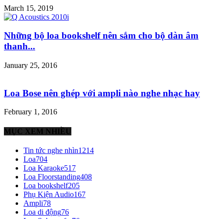
March 15, 2019
Những bộ loa bookshelf nên sắm cho bộ dàn âm
thanh...
January 25, 2016
Loa Bose nên ghép với ampli nào nghe nhạc hay
February 1, 2016
MỤC XEM NHIỀU
Tin tức nghe nhìn
1214
Loa
704
Loa Karaoke
517
Loa Floorstanding
408
Loa bookshelf
205
Phụ Kiện Audio
167
Ampli
78
Loa di động
76