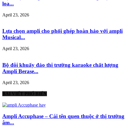
loa...
April 23, 2026
Lựa chọn ampli cho phối ghép hoàn hảo với ampli
Musical...
April 23, 2026
Bộ đôi khuấy đảo thị trường karaoke chất lượng
Ampli Berase...
April 23, 2026
BÀI VIẾT PHỔ BIẾN
Ampli Accuphase – Cái tên quen thuộc ở thị trường
âm...