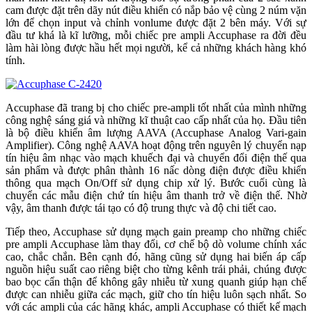
cam được đặt trên dãy nút điều khiển có nắp bảo vệ cùng 2 núm vặn
lớn để chọn input và chỉnh vonlume được đặt 2 bên máy. Với sự
đầu tư khá là kĩ lưỡng, mỗi chiếc pre ampli Accuphase ra đời đều
làm hài lòng được hầu hết mọi người, kể cả những khách hàng khó
tính.
Accuphase đã trang bị cho chiếc pre-ampli tốt nhất của mình những
công nghệ sáng giá và những kĩ thuật cao cấp nhất của họ. Đầu tiên
là bộ điều khiển âm lượng AAVA (Accuphase Analog Vari-gain
Amplifier). Công nghệ AAVA hoạt động trên nguyên lý chuyển nạp
tín hiệu âm nhạc vào mạch khuếch đại và chuyển đổi điện thế qua
sản phẩm và được phân thành 16 nấc dòng điện được điều khiển
thông qua mạch On/Off sử dụng chip xử lý. Bước cuối cùng là
chuyển các mẫu điện chứ tín hiệu âm thanh trở về điện thế. Nhờ
vậy, âm thanh được tái tạo có độ trung thực và độ chi tiết cao.
Tiếp theo, Accuphase sử dụng mạch gain preamp cho những chiếc
pre ampli Accuphase làm thay đổi, cơ chế bộ dò volume chính xác
cao, chắc chắn. Bên cạnh đó, hãng cũng sử dụng hai biến áp cấp
nguồn hiệu suất cao riêng biệt cho từng kênh trái phải, chúng được
bao bọc cẩn thận để không gây nhiễu từ xung quanh giúp hạn chế
được can nhiễu giữa các mạch, giữ cho tín hiệu luôn sạch nhất. So
với các ampli của các hãng khác, ampli Accuphase có thiết kế mạch