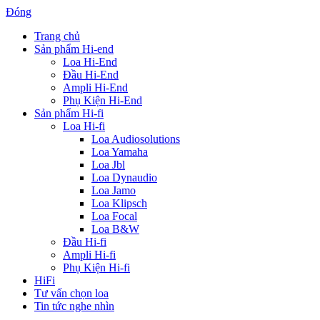
Đóng
Trang chủ
Sản phẩm Hi-end
Loa Hi-End
Đầu Hi-End
Ampli Hi-End
Phụ Kiện Hi-End
Sản phẩm Hi-fi
Loa Hi-fi
Loa Audiosolutions
Loa Yamaha
Loa Jbl
Loa Dynaudio
Loa Jamo
Loa Klipsch
Loa Focal
Loa B&W
Đầu Hi-fi
Ampli Hi-fi
Phụ Kiện Hi-fi
HiFi
Tư vấn chọn loa
Tin tức nghe nhìn