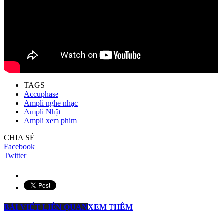
TAGS
Accuphase
Ampli nghe nhạc
Ampli Nhật
Ampli xem phim
CHIA SẺ
Facebook
Twitter
BÀI VIẾT LIÊN QUAN
XEM THÊM