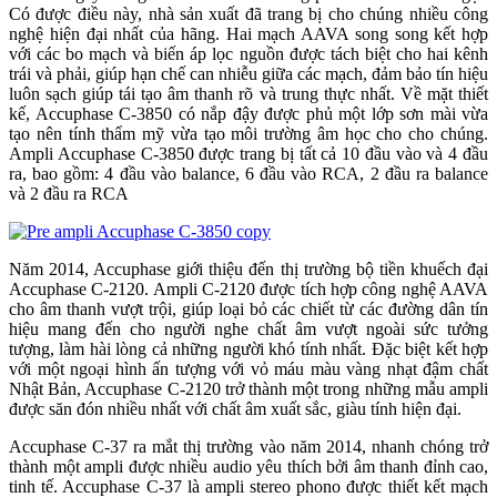
Có được điều này, nhà sản xuất đã trang bị cho chúng nhiều công
nghệ hiện đại nhất của hãng. Hai mạch AAVA song song kết hợp
với các bo mạch và biến áp lọc nguồn được tách biệt cho hai kênh
trái và phải, giúp hạn chế can nhiễu giữa các mạch, đảm bảo tín hiệu
luôn sạch giúp tái tạo âm thanh rõ và trung thực nhất. Về mặt thiết
kế, Accuphase C-3850 có nắp đậy được phủ một lớp sơn mài vừa
tạo nên tính thẩm mỹ vừa tạo môi trường âm học cho cho chúng.
Ampli Accuphase C-3850 được trang bị tất cả 10 đầu vào và 4 đầu
ra, bao gồm: 4 đầu vào balance, 6 đầu vào RCA, 2 đầu ra balance
và 2 đầu ra RCA
Năm 2014, Accuphase giới thiệu đến thị trường bộ tiền khuếch đại
Accuphase C-2120. Ampli C-2120 được tích hợp công nghệ AAVA
cho âm thanh vượt trội, giúp loại bỏ các chiết từ các đường dân tín
hiệu mang đến cho người nghe chất âm vượt ngoài sức tưởng
tượng, làm hài lòng cả những người khó tính nhất. Đặc biệt kết hợp
với một ngoại hình ấn tượng với vỏ máu màu vàng nhạt đậm chất
Nhật Bản, Accuphase C-2120 trở thành một trong những mẫu ampli
được săn đón nhiều nhất với chất âm xuất sắc, giàu tính hiện đại.
Accuphase C-37 ra mắt thị trường vào năm 2014, nhanh chóng trở
thành một ampli được nhiều audio yêu thích bởi âm thanh đỉnh cao,
tinh tế. Accuphase C-37 là ampli stereo phono được thiết kết mạch