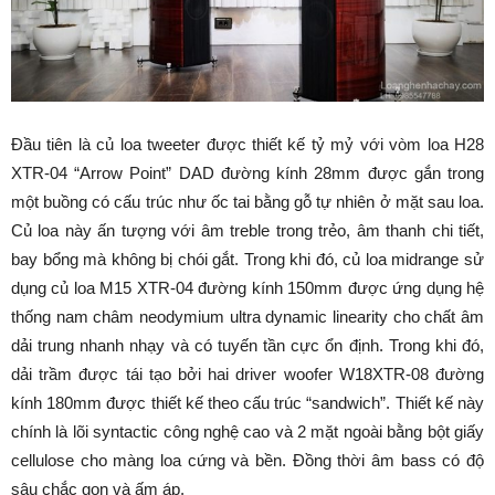
Đầu tiên là củ loa tweeter được thiết kế tỷ mỷ với vòm loa H28
XTR-04 “Arrow Point” DAD đường kính 28mm được gắn trong
một buồng có cấu trúc như ốc tai bằng gỗ tự nhiên ở mặt sau loa.
Củ loa này ấn tượng với âm treble trong trẻo, âm thanh chi tiết,
bay bổng mà không bị chói gắt. Trong khi đó, củ loa midrange sử
dụng củ loa M15 XTR-04 đường kính 150mm được ứng dụng hệ
thống nam châm neodymium ultra dynamic linearity cho chất âm
dải trung nhanh nhạy và có tuyến tần cực ổn định. Trong khi đó,
dải trầm được tái tạo bởi hai driver woofer W18XTR-08 đường
kính 180mm được thiết kế theo cấu trúc “sandwich”. Thiết kế này
chính là lõi syntactic công nghệ cao và 2 mặt ngoài bằng bột giấy
cellulose cho màng loa cứng và bền. Đồng thời âm bass có độ
sâu chắc gọn và ấm áp.