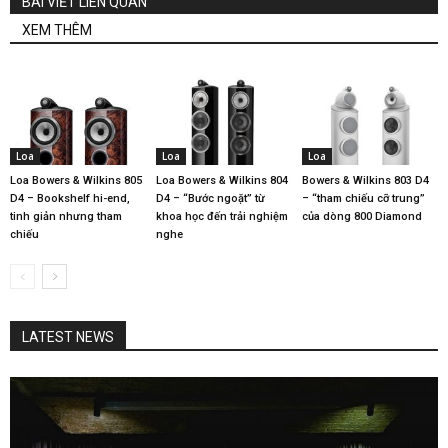
BÀI VIẾT LIÊN QUAN
XEM THÊM
Loa
Loa
Loa
Loa Bowers & Wilkins 805
Loa Bowers & Wilkins 804
Bowers & Wilkins 803 D4
D4 – Bookshelf hi-end,
D4 – “Bước ngoặt” từ
– “tham chiếu cỡ trung”
tinh giản nhưng tham
khoa học đến trải nghiệm
của dòng 800 Diamond
chiếu
nghe
LATEST NEWS