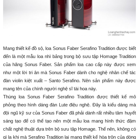
Mang thiết kế đồ sộ, loa Sonus Faber Serafino Tradition được biết
đến là một mẫu loa nhì bảng trong bộ sưu tập Homage Tradition
của hãng Sonus Faber. Sản phẩm loa cao cấp này được xem
như một lời tri ân mà Sonus Faber dành cho nghệ nhân chế tác
đàn violin kiệt xuất – Santo Serafino. Nên sản phẩm này được
mang tên của chính người nghệ sĩ tài hoa này.
Thùng loa Sonus Faber Serafino Tradition được thiết kế mô
phỏng theo hình dáng đàn Lute điệu nghệ. Đây là kiểu dáng mà
đội ngũ kỹ sư của Sonus Faber đã phải dành rất nhiều tâm huyết
sáng tạo để có thể tạo nên một mẫu loa mang hình thức đậm
chất nghệ thuật dựa trên bộ sưu tập Homage. Thế nên, không có
gì lạ khi mà Serafino Tradition lại mang thiết kế hòa trộn của dòng