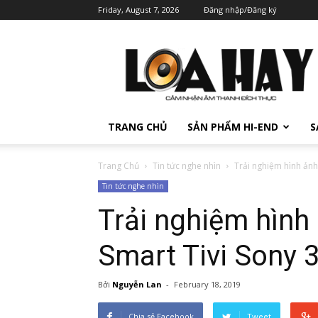
Friday, August 7, 2026
Đăng nhập/Đăng ký
TRANG CHỦ
SẢN PHẨM HI-END
S
Trang Chủ
Tin tức nghe nhìn
Trải nghiệm hình ảnh 
Tin tức nghe nhìn
Trải nghiệm hình
Smart Tivi Sony
Bởi
Nguyễn Lan
-
February 18, 2019
Chia sẻ Facebook
Tweet