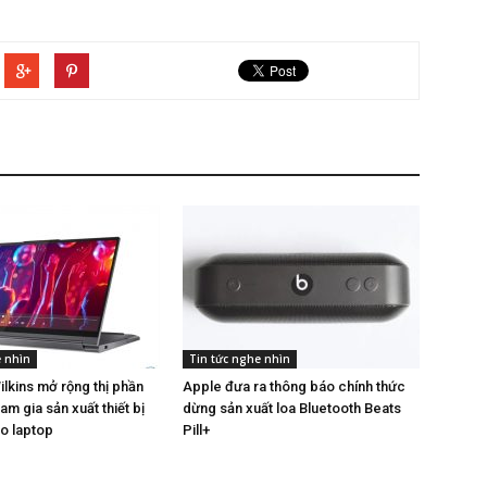
e nhìn
Tin tức nghe nhìn
lkins mở rộng thị phần
Apple đưa ra thông báo chính thức
am gia sản xuất thiết bị
dừng sản xuất loa Bluetooth Beats
o laptop
Pill+