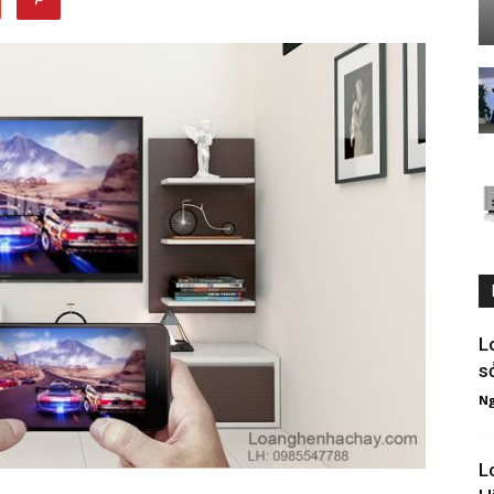
L
s
Ng
L