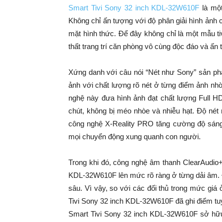
Smart Tivi Sony 32 inch KDL-32W610F
là một
Không chỉ ấn tượng với độ phân giải hình ảnh 
mặt hình thức. Để đây không chỉ là một mẫu t
thất trang trí căn phòng vô cùng độc đáo và ấn
Xứng danh với câu nói “Nét như Sony” sản 
ảnh với chất lượng rõ nét ở từng điểm ảnh n
nghệ này đưa hình ảnh đạt chất lượng Full 
chút, không bị méo nhòe và nhiễu hạt. Độ nét
công nghệ X-Reality PRO tăng cường độ sáng, đ
mọi chuyển động xung quanh con người.
Trong khi đó, công nghệ âm thanh ClearAudio+
KDL-32W610F lên mức rõ ràng ở từng dải âm. Đ
sâu. Vì vậy, so với các đối thủ trong mức giá ở
Tivi Sony 32 inch KDL-32W610F đã ghi điểm tuy
Smart Tivi Sony 32 inch KDL-32W610F sở hữu 