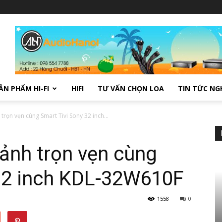
ẢN PHẨM HI-FI
HIFI
TƯ VẤN CHỌN LOA
TIN TỨC NG
trọn vẹn cùng Smart Tivi Sony 32 inch...
 ảnh trọn vẹn cùng
 32 inch KDL-32W610F
1558
0