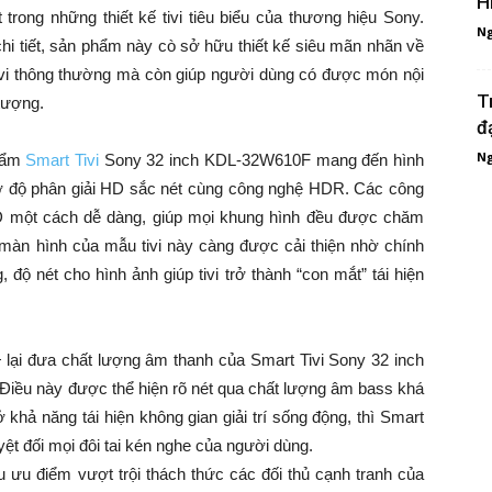
H
 trong những thiết kế tivi tiêu biểu của thương hiệu Sony.
Ng
chi tiết, sản phẩm này cò sở hữu thiết kế siêu mãn nhãn về
ivi thông thường mà còn giúp người dùng có được món nội
T
 tượng.
đ
Ng
phẩm
Smart Tivi
Sony 32 inch KDL-32W610F mang đến hình
hờ độ phân giải HD sắc nét cùng công nghệ HDR. Các công
HD một cách dễ dàng, giúp mọi khung hình đều được chăm
 màn hình của mẫu tivi này càng được cải thiện nhờ chính
ộ nét cho hình ảnh giúp tivi trở thành “con mắt” tái hiện
 lại đưa chất lượng âm thanh của Smart Tivi Sony 32 inch
iều này được thể hiện rõ nét qua chất lượng âm bass khá
 khả năng tái hiện không gian giải trí sống động, thì Smart
ệt đối mọi đôi tai kén nghe của người dùng.
ưu điểm vượt trội thách thức các đối thủ cạnh tranh của