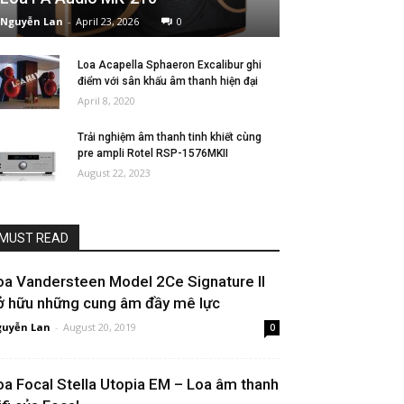
Nguyễn Lan
-
April 23, 2026
0
Loa Acapella Sphaeron Excalibur ghi
điểm với sân khấu âm thanh hiện đại
April 8, 2020
Trải nghiệm âm thanh tinh khiết cùng
pre ampli Rotel RSP-1576MKII
August 22, 2023
MUST READ
oa Vandersteen Model 2Ce Signature II
ở hữu những cung âm đầy mê lực
uyễn Lan
-
August 20, 2019
0
oa Focal Stella Utopia EM – Loa âm thanh