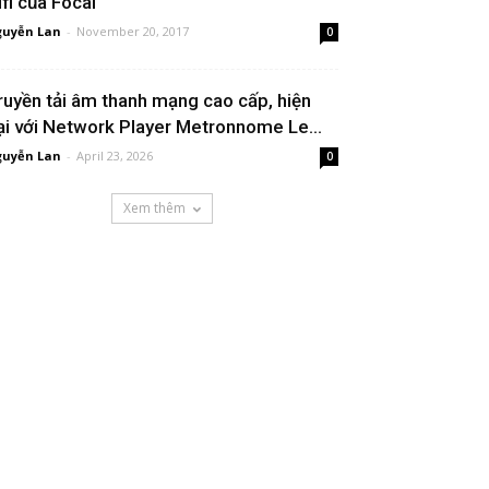
ifi của Focal
uyễn Lan
-
November 20, 2017
0
ruyền tải âm thanh mạng cao cấp, hiện
ại với Network Player Metronnome Le...
uyễn Lan
-
April 23, 2026
0
Xem thêm