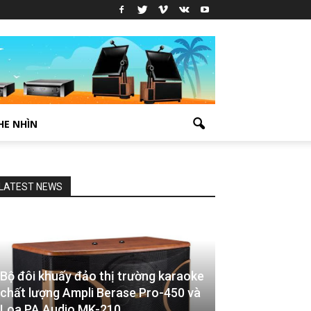
HE NHÌN
LATEST NEWS
Bộ đôi khuấy đảo thị trường karaoke
chất lượng Ampli Berase Pro-450 và
Loa PA Audio MK-210