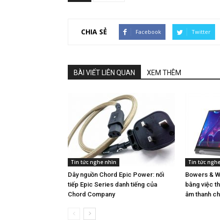
CHIA SẺ
Facebook
Twitter
BÀI VIẾT LIÊN QUAN
XEM THÊM
Tin tức nghe nhìn
Tin tức ngh
Dây nguồn Chord Epic Power: nối
Bowers & Wi
tiếp Epic Series danh tiếng của
bằng việc th
Chord Company
âm thanh ch