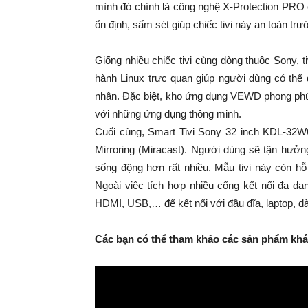
mình đó chính là công nghệ X-Protection PRO 
ổn định, sấm sét giúp chiếc tivi này an toàn trướ
Giống nhiều chiếc tivi cùng dòng thuộc Sony,
hành Linux trực quan giúp người dùng có thể 
nhân. Đặc biệt, kho ứng dụng VEWD phong phú đ
với những ứng dụng thông minh.
Cuối cùng, Smart Tivi Sony 32 inch KDL-32W61
Mirroring (Miracast). Người dùng sẽ tận hưởn
sống động hơn rất nhiều. Mẫu tivi này còn hỗ
Ngoài việc tích hợp nhiều cổng kết nối đa dạ
HDMI, USB,… để kết nối với đầu đĩa, laptop, d
Các bạn có thể tham khảo các sản phẩm khác