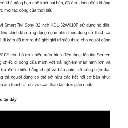
có khả năng hạn chế khỏi bụi bẩn, độ ẩm, dòng điện không
c mọi tác động của thời tiết.
 tivi Smart Tivi Sony 32 inch KDL-32W610F sử dụng hệ điều
điều chỉnh kho ứng dụng nghe nhìn theo đúng sở thích cá
i kèm đã mở ra thế giới giải trí siêu thực cho người dùng
0F còn hỗ trợ chiếu màn hình điện thoại lên tivi Screen
g chiếc di động của mình với trải nghiệm màn hình lớn và
 trợ điều khiển bằng chuột và bàn phím vô cùng hiện đại.
ng thì người dùng có thể sở hữu các kết nối cơ bản như:
àn âm thanh,… chỉ với các thao tác đơn giản nhất.
 tại đây