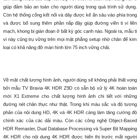
giúp đảm bảo an toàn cho người dùng trong quá trình sử dụng.
Còn hệ thống cổng kết nối và dây được kế ẩn sâu vào phía trong
và được bổ sung thêm phần nắp đậy giúp đường viền ti vi liền
mạch, khong bị gián đoạn ở bất kỳ góc cạnh nào. Ngoài ra, mẫu ti
vi này cũng trụ vững trên mọi mặt phẳng setup nhờ chân đế kim
loại có khả năng đỡ màn hình lớn 75 inch vững chãi.
Về mặt chất lượng hình ảnh, người dùng sẽ không phải thất vọng
bởi mẫu TV Bravia 4K HDR Z9D có sẵn bộ xử lý 4K hoàn toàn
mới X1 Extreme cho chất lượng hình ảnh chi tiết với những
đường nét chân thực như thật. Trong khi màu sắc và độ tương
phản của nội dung HD, 4K và 4K HDR càng làm tăng cường độ
chính xác của các dải màu. Còn các công nghệ Object-Based
HDR Remaster, Dual Database Processing và Super Bit Mapping
4K HDR cho nội dung 4K HDR được hiển thị trước mắt người