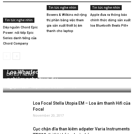
Tin tức nghe nhìn
Tin tức nghe nhìn
Bowers & Wilkins mở rộng
Apple đưa ra thông báo
Tin tức nghe nhìn
thị phần bằng việc tham
chính thức dừng sản xuất
gia sản xuất thiết bị âm
loa Bluetooth Beats Pill+
Dây nguồn Chord Epic
thanh cho laptop
Power: nối tiếp Epic
Series danh tiếng của
Chord Company
Loa Wharfedale Slim Bass 8 nâng tầm các trải
LATEST NEWS
nghiệm nghe hiện đại
Nguyễn Lan
-
September 24, 2023
0
Loa Focal Stella Utopia EM – Loa âm thanh Hifi của
Focal
November 20, 2017
Cục chặn đĩa than kiêm adpater Varia Instruments