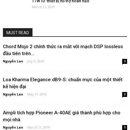
TTW10: thiết bị hỗ trợ hoàn hảo
March 21, 2019
MUST READ
Chord Mojo 2 chính thức ra mắt với mạch DSP lossless
đầu tiên trên...
Nguyễn Lan
-
July 5, 2024
0
Loa Kharma Elegance dB9-S: chuẩn mực của một thiết
kế hiện đại
Nguyễn Lan
-
May 17, 2019
0
Ampli tích hợp Pioneer A-40AE giá thành phù hợp cho
mọi nhà
Nguyễn Lan
-
March 21, 2019
0