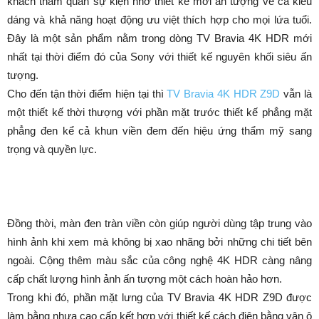
khách tham quan sự kiện nhờ thiết kế mới ấn tượng về cả kiểu
dáng và khả năng hoạt động ưu việt thích hợp cho mọi lứa tuổi.
Đây là một sản phẩm nằm trong dòng TV Bravia 4K HDR mới
nhất tại thời điểm đó của Sony với thiết kế nguyên khối siêu ấn
tượng.
Cho đến tận thời điểm hiện tại thì
TV Bravia 4K HDR Z9D
vẫn là
một thiết kế thời thượng với phần mặt trước thiết kế phẳng mặt
phẳng đen kể cả khun viền đem đến hiệu ứng thẩm mỹ sang
trọng và quyền lực.
Đồng thời, màn đen tràn viền còn giúp người dùng tập trung vào
hình ảnh khi xem mà không bị xao nhãng bởi những chi tiết bên
ngoài. Cộng thêm màu sắc của công nghệ 4K HDR càng nâng
cấp chất lượng hình ảnh ấn tượng một cách hoàn hảo hơn.
Trong khi đó, phần mặt lưng của TV Bravia 4K HDR Z9D được
làm bằng nhựa cao cấp kết hợp với thiết kế cách điện bằng vân ô