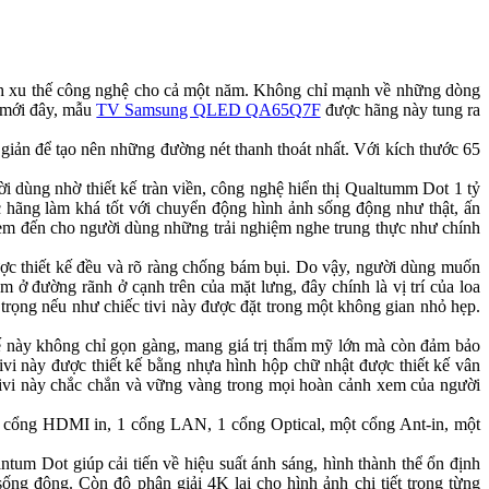
hành xu thế công nghệ cho cả một năm. Không chỉ mạnh về những dòng
 mới đây, mẫu
TV Samsung QLED QA65Q7F
được hãng này tung ra
ản để tạo nên những đường nét thanh thoát nhất. Với kích thước 65
dùng nhờ thiết kế tràn viền, công nghệ hiển thị Qualtumm Dot 1 tỷ
 hãng làm khá tốt với chuyển động hình ảnh sống động như thật, ấn
đem đến cho người dùng những trải nghiệm nghe trung thực như chính
 thiết kế đều và rõ ràng chống bám bụi. Do vậy, người dùng muốn
m ở đường rãnh ở cạnh trên của mặt lưng, đây chính là vị trí của loa
trọng nếu như chiếc tivi này được đặt trong một không gian nhỏ hẹp.
 này không chỉ gọn gàng, mang giá trị thẩm mỹ lớn mà còn đảm bảo
tivi này được thiết kế bằng nhựa hình hộp chữ nhật được thiết kế vân
 tivi này chắc chắn và vững vàng trong mọi hoàn cảnh xem của người
 cổng HDMI in, 1 cổng LAN, 1 cổng Optical, một cổng Ant-in, một
 Dot giúp cải tiến về hiệu suất ánh sáng, hình thành thể ổn định
ng động. Còn độ phân giải 4K lại cho hình ảnh chi tiết trong từng