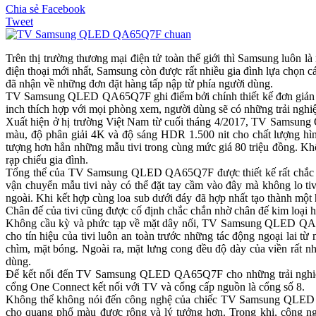
Chia sẻ Facebook
Tweet
Trên thị trường thương mại điện tử toàn thế giới thì Samsung luôn
điện thoại mới nhất, Samsung còn được rất nhiều gia đình lựa chọn 
đã nhận về những đơn đặt hàng tấp nập từ phía người dùng.
TV Samsung QLED QA65Q7F ghi điểm bởi chính thiết kế đơn giản khô
inch thích hợp với mọi phòng xem, người dùng sẽ có những trải nghiệm 
Xuất hiện ở hị trường Việt Nam từ cuối tháng 4/2017, TV Samsung 
màu, độ phân giải 4K và độ sáng HDR 1.500 nit cho chất lượng hìn
tượng hơn hẳn những mẫu tivi trong cùng mức giá 80 triệu đồng. Kh
rạp chiếu gia đình.
Tổng thể của TV Samsung QLED QA65Q7F được thiết kế rất chắc ch
vận chuyển mẫu tivi này có thể đặt tay cầm vào đây mà không lo tivi
ngoài. Khi kết hợp cùng loa sub dưới đáy đã hợp nhất tạo thành một
Chân đế của tivi cũng được cố định chắc chắn nhờ chân đế kim loại 
Không cầu kỳ và phức tạp về mặt dây nối, TV Samsung QLED QA65Q7
cho tín hiệu của tivi luôn an toàn trước những tác động ngoại lai t
chìm, mặt bóng. Ngoài ra, mặt lưng cong đều độ dày của viền rất n
dùng.
Để kết nối đến TV Samsung QLED QA65Q7F cho những trải nghiệm g
cổng One Connect kết nối với TV và cổng cấp nguồn là cổng số 8.
Không thể không nói đến công nghệ của chiếc TV Samsung QLED QA6
cho quang phổ màu được rộng và lý tưởng hơn. Trong khi, công ngh