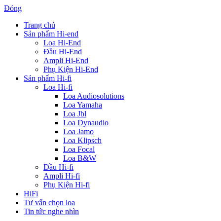
Đóng
Trang chủ
Sản phẩm Hi-end
Loa Hi-End
Đầu Hi-End
Ampli Hi-End
Phụ Kiện Hi-End
Sản phẩm Hi-fi
Loa Hi-fi
Loa Audiosolutions
Loa Yamaha
Loa Jbl
Loa Dynaudio
Loa Jamo
Loa Klipsch
Loa Focal
Loa B&W
Đầu Hi-fi
Ampli Hi-fi
Phụ Kiện Hi-fi
HiFi
Tư vấn chọn loa
Tin tức nghe nhìn