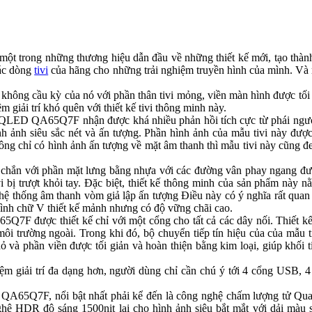
 là một trong những thương hiệu dẫn đầu về những thiết kế mới, tạo t
các dòng
tivi
của hãng cho những trải nghiệm truyền hình của mình. Và
ng cầu kỳ của nó với phần thân tivi mỏng, viền màn hình được tối gi
giải trí khó quên với thiết kế tivi thông minh này.
QLED QA65Q7F nhận được khá nhiều phản hồi tích cực từ phái người 
h ảnh siêu sắc nét và ấn tượng. Phần hình ảnh của mẫu tivi này được
ông chỉ có hình ảnh ấn tượng về mặt âm thanh thì mẫu tivi này cũng 
ắn với phần mặt lưng bằng nhựa với các đường vân phay ngang được
 bị trượt khỏi tay. Đặc biệt, thiết kế thông minh của sản phẩm này nằ
 hệ thống âm thanh vòm giả lập ấn tượng Điều này có ý nghĩa rất quan 
hình chữ V thiết kế mảnh nhưng có độ vững chãi cao.
F được thiết kế chỉ với một cổng cho tất cả các dây nối. Thiết kế
ừ môi trường ngoài. Trong khi đó, bộ chuyển tiếp tín hiệu của của mẫu 
hỏ và phần viền được tối giản và hoàn thiện bằng kim loại, giúp khối
iải trí đa dạng hơn, người dùng chỉ cần chú ý tới 4 cổng USB, 4
5Q7F, nổi bật nhất phải kể đến là công nghệ chấm lượng tử Quantum
ệ HDR độ sáng 1500nit lại cho hình ảnh siêu bắt mắt với dải màu số