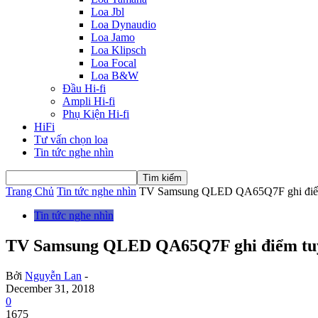
Loa Jbl
Loa Dynaudio
Loa Jamo
Loa Klipsch
Loa Focal
Loa B&W
Đầu Hi-fi
Ampli Hi-fi
Phụ Kiện Hi-fi
HiFi
Tư vấn chọn loa
Tin tức nghe nhìn
Trang Chủ
Tin tức nghe nhìn
TV Samsung QLED QA65Q7F ghi điểm tu
Tin tức nghe nhìn
TV Samsung QLED QA65Q7F ghi điểm tuyệt 
Bởi
Nguyễn Lan
-
December 31, 2018
0
1675