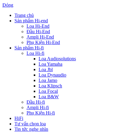
Đóng
Trang chủ
Sản phẩm Hi-end
Loa Hi-End
Đầu Hi-End
Ampli Hi-End
Phụ Kiện Hi-End
Sản phẩm Hi-fi
Loa Hi-fi
Loa Audiosolutions
Loa Yamaha
Loa Jbl
Loa Dynaudio
Loa Jamo
Loa Klipsch
Loa Focal
Loa B&W
Đầu Hi-fi
Ampli Hi-fi
Phụ Kiện Hi-fi
HiFi
Tư vấn chọn loa
Tin tức nghe nhìn