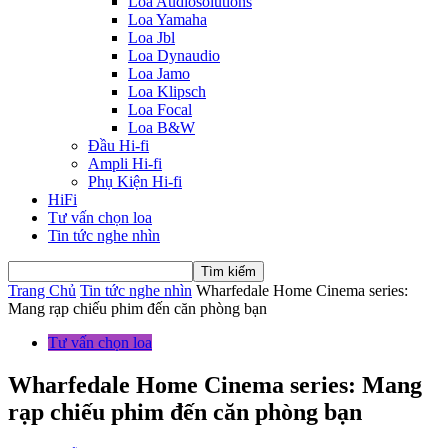
Loa Audiosolutions
Loa Yamaha
Loa Jbl
Loa Dynaudio
Loa Jamo
Loa Klipsch
Loa Focal
Loa B&W
Đầu Hi-fi
Ampli Hi-fi
Phụ Kiện Hi-fi
HiFi
Tư vấn chọn loa
Tin tức nghe nhìn
Trang Chủ
Tin tức nghe nhìn
Wharfedale Home Cinema series:
Mang rạp chiếu phim đến căn phòng bạn
Tư vấn chọn loa
Wharfedale Home Cinema series: Mang
rạp chiếu phim đến căn phòng bạn