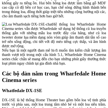
không gây ra tiếng ồn. Hai bên hông loa được làm bằng gỗ MDF
cao cấp có độ bền cơ học cao, hạn chế sóng đứng hình thành bên
trong thùng loa, đồng thời giúp triệt tiêu những cộng hưởng nội các,
cho âm thanh sạch tiếng hơn bao giờ hết.
Hệ thống loa Wharfedale Home
Cinema series vẫn được Wharfedale sử dụng hệ thống củ loa truyền
thống gắn với những mẫu loa trước đây của hãng, như củ loa
tweeter dome lụa mềm dạng nón vòm giúp âm thanh dải tần số cao
trở nên sống động, chi tiết với độ méo tiếng cực thấp, và âm hình
được mở rộng.
Nếu bạn là một người đam mê hi-fi muốn tìm kiếm chất lượng âm
thanh vượt trội trong một cấu hình 5.1, Wharfedale Home Cinema
series chắc chắn sẽ mang đến cho bạn những phút giây thưởng thức
loạt phim ngay chính tại gia đình nhà bạn.
Các bộ dàn nằm trong Wharfedale Home
Cinema series
Whatfedale DX-1SE
DX-1SE là hệ thống Home Theater bao gồm bốn loa vệ tinh phía
trước và phía sau, một loa trung tâm nhỏ bé và một loa siêu trầm.