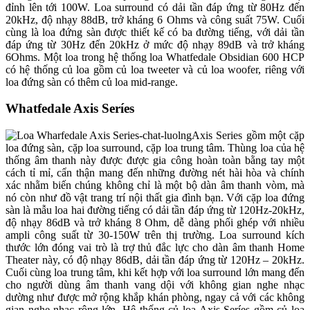
đỉnh lên tới 100W. Loa surround có dải tần đáp ứng từ 80Hz đến
20kHz, độ nhạy 88dB, trở kháng 6 Ohms và công suất 75W. Cuối
cùng là loa đứng sàn được thiết kế có ba đường tiếng, với dải tần
đáp ứng từ 30Hz đến 20kHz ở mức độ nhạy 89dB và trở kháng
6Ohms. Một loa trong hệ thống loa Whatfedale Obsidian 600 HCP
có hệ thống củ loa gồm củ loa tweeter và củ loa woofer, riêng với
loa đứng sàn có thêm củ loa mid-range.
Whatfedale Axis Seríes
Axis Series gồm một cặp
loa đứng sàn, cặp loa surround, cặp loa trung tâm. Thùng loa của hệ
thống âm thanh này được được gia công hoàn toàn bằng tay một
cách tỉ mỉ, cẩn thận mang đến những đường nét hài hòa và chính
xác nhằm biến chúng không chỉ là một bộ dàn âm thanh vòm, mà
nó còn như đồ vật trang trí nội thất gia đình bạn. Với cặp loa đứng
sàn là mẫu loa hai đường tiếng có dải tần đáp ứng từ 120Hz-20kHz,
độ nhạy 86dB và trở kháng 8 Ohm, dễ dàng phối ghép với nhiều
ampli công suất từ 30-150W trên thị trường. Loa surround kích
thước lớn đóng vai trò là trợ thủ đắc lực cho dàn âm thanh Home
Theater này, có độ nhạy 86dB, dải tần đáp ứng từ 120Hz – 20kHz.
Cuối cùng loa trung tâm, khi kết hợp với loa surround lớn mang đến
cho người dùng âm thanh vang dội với không gian nghe nhạc
dường như được mở rộng khắp khán phòng, ngay cả với các không
gian nghe nhạc rộng lớn. Hệ thống củ loa Axis Seríes gồm củ loa