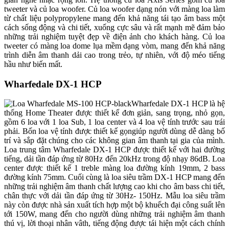
tweeter và củ loa woofer. Củ loa woofer dạng nón với màng loa làm
từ chất liệu polypropylene mang đến khả năng tái tạo âm bass một
cách sống động và chi tiết, xuống cực sâu và rất mạnh mẽ đảm bảo
những trải nghiệm tuyệt đẹp về điện ảnh cho khách hàng. Củ loa
tweeter có màng loa dome lụa mềm dạng vòm, mang đến khả năng
trình diễn âm thanh dải cao trong trẻo, tự nhiên, với độ méo tiếng
hầu như biến mất.
Wharfedale DX-1 HCP
Wharfedale DX-1 HCP là hệ
thống Home Theater được thiết kế đơn giản, sang trọng, nhỏ gọn,
gồm 6 loa với 1 loa Sub, 1 loa center và 4 loa vệ tính trước sau trái
phải. Bốn loa vệ tính được thiết kế gọngiúp người dùng dễ dàng bố
trí và sắp đặt chúng cho các không gian âm thanh tại gia của mình.
Loa trung tâm Wharfedale DX-1 HCP được thiết kế với hai đường
tiếng, dải tần đáp ứng từ 80Hz đến 20kHz trong độ nhạy 86dB. Loa
center được thiết kế 1 treble màng loa đường kính 19mm, 2 bass
đường kính 75mm. Cuối cùng là loa siêu trầm DX-1 HCP mang đến
những trải nghiệm âm thanh chất lượng cao khi cho âm bass chi tiết,
chân thực với dải tần đáp ứng từ 30Hz- 150Hz. Mẫu loa siêu trầm
này còn được nhà sản xuất tích hợp một bộ khuếch đại công suất lên
tới 150W, mang đến cho người dùng những trải nghiệm âm thanh
thú vị, lời thoại nhân vâth, tiếng động được tái hiện một cách chính