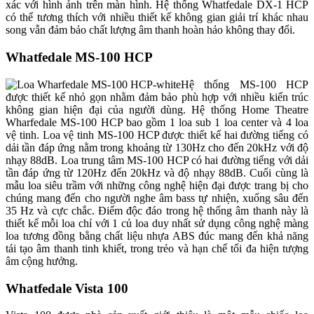
xác với hình ảnh trên màn hình. Hệ thống Whatfedale DX-1 HCP
có thể tương thích với nhiều thiết kế không gian giải trí khác nhau
song vẫn đảm bảo chất lượng âm thanh hoàn hảo không thay đổi.
Whatfedale MS-100 HCP
Hệ thống MS-100 HCP
được thiết kế nhỏ gọn nhằm đảm bảo phù hợp với nhiều kiến trúc
không gian hiện đại của người dùng. Hệ thống Home Theatre
Wharfedale MS-100 HCP bao gồm 1 loa sub 1 loa center và 4 loa
vệ tinh. Loa vệ tinh MS-100 HCP được thiết kế hai đường tiếng có
dải tần đáp ứng nằm trong khoảng từ 130Hz cho đến 20kHz với độ
nhạy 88dB. Loa trung tâm MS-100 HCP có hai đường tiếng với dải
tần đáp ứng từ 120Hz đến 20kHz và độ nhạy 88dB. Cuối cùng là
mẫu loa siêu trầm với những công nghệ hiện đại được trang bị cho
chúng mang đến cho người nghe âm bass tự nhiện, xuống sâu đến
35 Hz và cực chắc. Điểm độc đáo trong hệ thống âm thanh này là
thiết kế mỗi loa chỉ với 1 củ loa duy nhất sử dụng công nghệ màng
loa tương đồng bằng chất liệu nhựa ABS đúc mang đến khả năng
tái tạo âm thanh tinh khiết, trong trẻo và hạn chế tối đa hiện tượng
âm cộng hưởng.
Whatfedale Vista 100