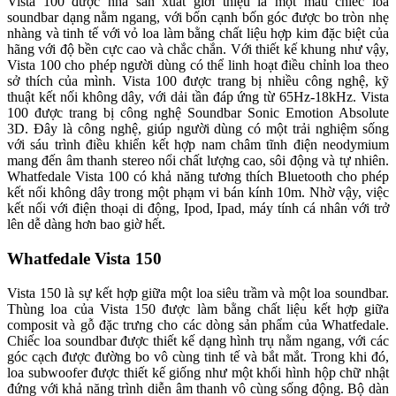
Vista 100 được nhà sản xuất giới thiệu là một mẫu chiếc loa
soundbar dạng nằm ngang, với bốn cạnh bốn góc được bo tròn nhẹ
nhàng và tinh tế với vỏ loa làm bằng chất liệu hợp kim đặc biệt của
hãng với độ bền cực cao và chắc chắn. Với thiết kế khung như vậy,
Vista 100 cho phép người dùng có thể linh hoạt điều chỉnh loa theo
sở thích của mình. Vista 100 được trang bị nhiều công nghệ, kỹ
thuật kết nối không dây, với dải tần đáp ứng từ 65Hz-18kHz. Vista
100 được trang bị công nghệ Soundbar Sonic Emotion Absolute
3D. Đây là công nghệ, giúp người dùng có một trải nghiệm sống
với sáu trình điều khiển kết hợp nam châm tĩnh điện neodymium
mang đến âm thanh stereo nổi chất lượng cao, sôi động và tự nhiên.
Whatfedale Vista 100 có khả năng tương thích Bluetooth cho phép
kết nối không dây trong một phạm vi bán kính 10m. Nhờ vậy, việc
kết nối với điện thoại di động, Ipod, Ipad, máy tính cá nhân với trở
lên dễ dàng hơn bao giờ hết.
Whatfedale Vista 150
Vista 150 là sự kết hợp giữa một loa siêu trầm và một loa soundbar.
Thùng loa của Vista 150 được làm bằng chất liệu kết hợp giữa
composit và gỗ đặc trưng cho các dòng sản phẩm của Whatfedale.
Chiếc loa soundbar được thiết kế dạng hình trụ nằm ngang, với các
góc cạch được đường bo vô cùng tinh tế và bắt mắt. Trong khi đó,
loa subwoofer được thiết kế giống như một khối hình hộp chữ nhật
đứng với khả năng trình diễn âm thanh vô cùng sống động. Bộ dàn