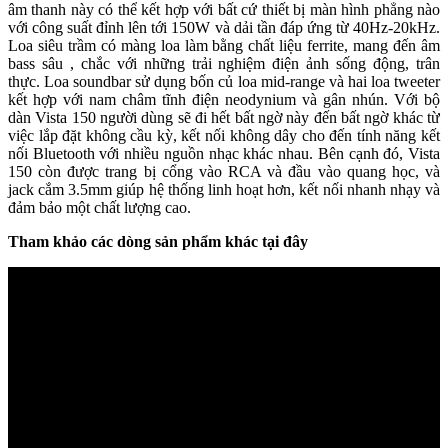
âm thanh này có thể kết hợp với bất cứ thiết bị màn hình phẳng nào
với công suất đỉnh lên tới 150W và dải tần đáp ứng từ 40Hz-20kHz.
Loa siêu trầm có màng loa làm bằng chất liệu ferrite, mang đến âm
bass sâu , chắc với những trải nghiệm điện ảnh sống động, trân
thực. Loa soundbar sử dụng bốn củ loa mid-range và hai loa tweeter
kết hợp với nam châm tĩnh điện neodynium và gân nhún. Với bộ
dàn Vista 150 người dùng sẽ đi hết bất ngờ này đến bất ngờ khác từ
việc lắp đặt không cầu kỳ, kết nối không dây cho đến tính năng kết
nối Bluetooth với nhiều nguồn nhạc khác nhau. Bên cạnh đó, Vista
150 còn được trang bị cổng vào RCA và đầu vào quang học, và
jack cắm 3.5mm giúp hệ thống linh hoạt hơn, kết nối nhanh nhạy và
đảm bảo một chất lượng cao.
Tham khảo các dòng sản phẩm khác tại đây