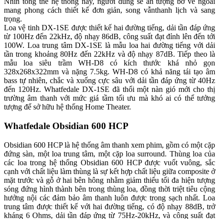
Nhìn tổng thế hệ thống này, người dùng sẽ ấn tượng bở vẻ ngoài
mang phong cách thiết kế đơn giản, song vẫnthanh lịch và sang
trọng.
Loa vệ tinh DX-1SE được thiết kế hai đường tiếng, dải tần đáp ứng
từ 100Hz đến 22kHz, độ nhạy 86dB, công suất đạt đỉnh lên đến tới
100W. Loa trung tâm DX-1SE là mẫu loa hai đường tiếng với dải
tần trong khoảng 80Hz đến 22kHz và độ nhạy 87dB. Tiếp theo là
mẫu loa siêu trầm WH-D8 có kích thước khá nhỏ gọn
328x268x322mm và nặng 7.5kg. WH-D8 có khả năng tái tạo âm
bass tự nhiên, chắc và xuống cực sâu với dải tần đáp ứng từ 40Hz
đến 120Hz. Whatfedale DX-1SE đã thổi một nàn gió mới cho thị
trường âm thanh với mức giá tầm tối ưu mà khó ai có thể tưởng
tượng để sở hữu hệ thống Home Theater.
Whatfedale Obsidian 600 HCP
Obsidian 600 HCP là hệ thống âm thanh xem phim, gồm có một cặp
đứng sàn, một loa trung tâm, một cặp loa surround. Thùng loa của
các loa trong hệ thống Obsidian 600 HCP được vuốt vuông, sắc
cạnh với chất liệu làm thùng là sự kết hợp chất liệu giữa composite ở
mặt trước và gỗ ở hai bên hông nhằm giảm thiểu tối đa hiện tượng
sóng đứng hình thành bên trong thùng loa, đồng thời triệt tiêu cộng
hưởng nội các đảm bảo âm thanh luôn được trong sạch nhất. Loa
trung tâm được thiết kế với hai đường tiếng, có độ nhạy 88dB, trở
kháng 6 Ohms, dải tần đáp ứng từ 75Hz-20kHz, và công suất đạt