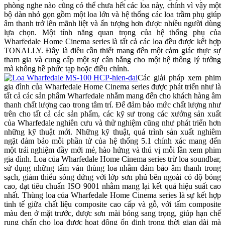
phòng nghe nào cũng có thể chưa hết các loa này, chính vì vậy một
bộ dàn nhỏ gọn gồm một loa lớn và hệ thống các loa trầm phụ giúp
âm thanh trở lên mãnh liệt và ấn tượng hơn được nhiều người dùng
lựa chọn. Một tính năng quan trọng của hệ thống phụ của
Wharfedale Home Cinema series là tất cả các loa đều được kết hợp
TONALLY. Đây là điều cần thiết mang đến một cảm giác thực sự
tham gia và cung cấp một sự cân bằng cho một hệ thống lý tưởng
mà không hề phức tạp hoặc điều chỉnh.
Các giải pháp xem phim
gia đình của Wharfedale Home Cinema series được phát triển như là
tất cả các sản phẩm Wharfedale nhằm mang đến cho khách hàng âm
thanh chất lượng cao trong tâm trí. Để đảm bảo mức chất lượng như
trên cho tất cả các sản phẩm, các kỹ sư trong các xưởng sản xuất
của Wharfedale nghiên cưu và thử nghiệm cũng như phát triển hơn
những kỹ thuật mới. Những kỹ thuật, quá trình sản xuất nghiêm
ngặt đảm bảo mỗi phần tử của hệ thống 5.1 chính xác mang đến
một trải nghiệm đầy mới mẻ, hào hứng và thú vị mỗi lần xem phim
gia đình. Loa của Wharfedale Home Cinema series trừ loa soundbar,
sử dụng những tấm ván thùng loa nhằm đảm bảo âm thanh trong
sạch, giảm thiểu sóng đứng với lớp sơn phủ bên ngoài có độ bóng
cao, đạt tiêu chuẩn ISO 9001 nhằm mang lại kết quả hiệu suất cao
nhất. Thùng loa của Wharfedale Home Cinema series là sự kết hợp
tinh tế giữa chất liệu composite cao cấp và gỗ, với tấm composite
màu đen ở mặt trước, được sơn mài bóng sang trọng, giúp hạn chế
rung chấn cho loa được hoạt động ổn định trong thời gian dài mà