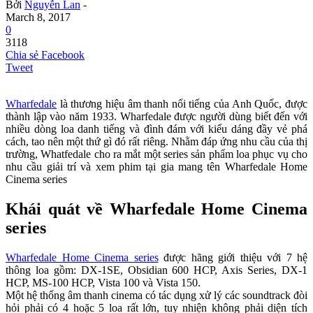
Bởi
Nguyễn Lan
-
March 8, 2017
0
3118
Chia sẻ Facebook
Tweet
Wharfedale
là thương hiệu âm thanh nổi tiếng của Anh Quốc, được
thành lập vào năm 1933. Wharfedale được người dùng biết đến với
nhiều dòng loa danh tiếng và đình đám với kiểu dáng đầy vẻ phá
cách, tao nên một thứ gì đó rất riêng. Nhằm đáp ứng nhu cầu của thị
trường, Whatfedale cho ra mắt một series sản phẩm loa phục vụ cho
nhu cầu giải trí và xem phim tại gia mang tên Wharfedale Home
Cinema series
Khái quát về Wharfedale Home Cinema
series
Wharfedale Home Cinema series
được hãng giới thiệu với 7 hệ
thông loa gồm: DX-1SE, Obsidian 600 HCP, Axis Series, DX-1
HCP, MS-100 HCP, Vista 100 và Vista 150.
Một hệ thống âm thanh cinema có tác dụng xử lý các soundtrack đòi
hỏi phải có 4 hoặc 5 loa rất lớn, tuy nhiện không phải diện tích