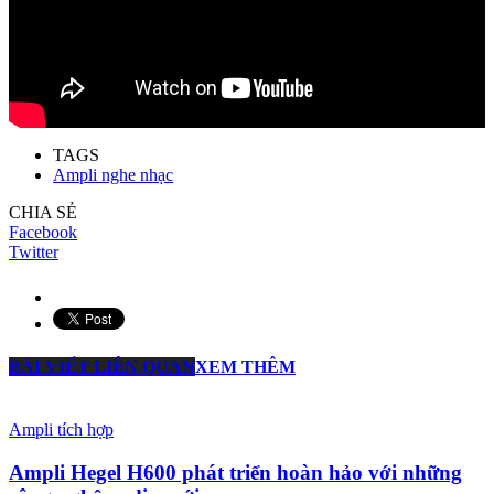
TAGS
Ampli nghe nhạc
CHIA SẺ
Facebook
Twitter
BÀI VIẾT LIÊN QUAN
XEM THÊM
Ampli tích hợp
Ampli Hegel H600 phát triển hoàn hảo với những