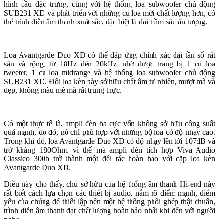
hình cầu đặc trưng, cùng với hệ thống loa subwoofer chủ động
SUB231 XD và phát triển với những củ loa mới chất lượng hơn, có
thể trình diễn âm thanh xuất sắc, đặc biệt là dải trầm sâu ấn tượng.
Loa Avantgarde Duo XD có thể đáp ứng chính xác dải tần số rất
sâu và rộng, từ 18Hz đến 20kHz, nhờ được trang bị 1 củ loa
tweeter, 1 củ loa midrange và hệ thống loa subwoofer chủ động
SUB231 XD. Đôi loa kèn này sở hữu chất âm tự nhiên, mượt mà và
đẹp, không màu mè mà rất trung thực.
Có một thực tế là, ampli đèn ba cực vốn không sở hữu công suất
quá mạnh, do đó, nó chỉ phù hợp với những bộ loa có độ nhạy cao.
Trong khi đó, loa Avantgarde Duo XD có độ nhạy lên tới 107dB và
trở kháng 180Ohm, vì thế mà ampli đèn tích hợp Viva Audio
Classico 300b trở thành một đối tác hoàn hảo với cặp loa kèn
Avantgarde Duo XD.
Điều này cho thấy, chủ sở hữu của hệ thống âm thanh Hi-end này
rất biết cách lựa chọn các thiết bị audio, nắm rõ điểm mạnh, điểm
yếu của chúng để thiết lập nên một hệ thống phối ghép thật chuẩn,
trình diễn âm thanh đạt chất lượng hoàn hảo nhất khi đến với người