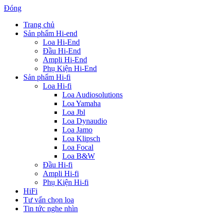
Đóng
Trang chủ
Sản phẩm Hi-end
Loa Hi-End
Đầu Hi-End
Ampli Hi-End
Phụ Kiện Hi-End
Sản phẩm Hi-fi
Loa Hi-fi
Loa Audiosolutions
Loa Yamaha
Loa Jbl
Loa Dynaudio
Loa Jamo
Loa Klipsch
Loa Focal
Loa B&W
Đầu Hi-fi
Ampli Hi-fi
Phụ Kiện Hi-fi
HiFi
Tư vấn chọn loa
Tin tức nghe nhìn