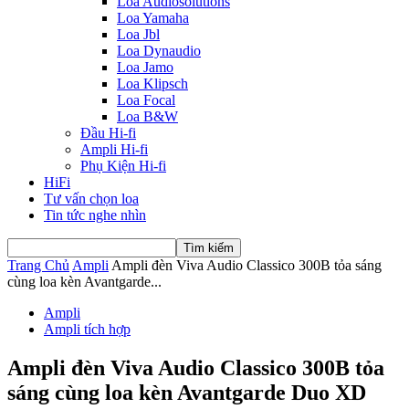
Loa Audiosolutions
Loa Yamaha
Loa Jbl
Loa Dynaudio
Loa Jamo
Loa Klipsch
Loa Focal
Loa B&W
Đầu Hi-fi
Ampli Hi-fi
Phụ Kiện Hi-fi
HiFi
Tư vấn chọn loa
Tin tức nghe nhìn
Trang Chủ
Ampli
Ampli đèn Viva Audio Classico 300B tỏa sáng
cùng loa kèn Avantgarde...
Ampli
Ampli tích hợp
Ampli đèn Viva Audio Classico 300B tỏa
sáng cùng loa kèn Avantgarde Duo XD