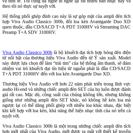
và tinh tế. Tôi cũng đã nghe đi nghe lại rất nhiều bản nhạc này và
theo tôi nó thực sự tuyệt vời.
Hệ thống phối ghép đỉnh cao này là sự góp mặt của ampli đèn tích
hợp Viva Audio Classico 300b, đôi loa kèn Avantgarde Duo XD
quen thuộc, đầu CD/SACD T+A PDT 3100HV và Streaming DAC
Preamp T+A SDV 3100HV.
Viva Audio Classico 300b
là bộ khuếch đại tích hợp bóng đèn điện
tử nổi bật của thương hiệu Viva Audio đến từ Ý sản xuất. Model
này được lựa chọn để làm “trái tim” của hệ thống âm thanh, sẽ đảm
nhiệm vai trò khuếch đại tín hiệu từ nguồn phát là đầu CD/SACD
T+A PDT 3100HV đến với loa kèn Avantgarde Duo XD.
Thương hiệu Viva Audio với hơn 22 năm phát triển trong lĩnh vực
audio Hi-end và những chiếc ampli đèn SET của họ luôn được đánh
giá rất cao. Mặc dù, công suất của chúng không lớn, nhưng không
giống như những ampli đèn SET khác, nó không hề kén loa mà
ngược lại có thể dãng phối ghép với nhiều loa khác nhau, đặc biệt
khi kết hợp với loa kèn, khả năng thể hiện nhạc tính của nó trên cả
tuyệt vời.
Viva Audio Classico 300b là một trong những chiếc ampli đèn tích
hợp mới nhất của Viva Audio, mới được ra mắt với thiết kế truyền