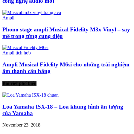
công nghệ audio mới
Ampli
Phono stage ampli Musical Fidelity M3x Vinyl – say
mê trong từng cung điệu
Ampli tích hợp
Ampli Musical Fidelity M6si cho những trải nghiệm
âm thanh cân bằng
Bài viết phổ biến
Loa Yamaha ISX-18 – Loa khung hình ấn tượng
của Yamaha
November 23, 2018