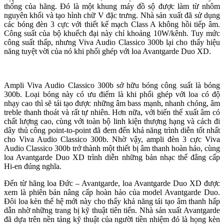
thống của hãng. Đó là một khung máy đồ sộ được làm từ nhôm
nguyên khối và tạo hình chữ V đặc trưng. Nhà sản xuất đã sử dụng
các bóng đèn 3 cực với thiết kế mạch Class A không hồi tiếp âm.
Công suất của bộ khuếch đại này chỉ khoảng 10W/kênh. Tuy mức
công suất thấp, nhưng Viva Audio Classico 300b lại cho thấy hiệu
năng tuyệt vời của nó khi phối ghép với loa Avantgarde Duo XD.
Ampli Viva Audio Classico 300b sở hữu bóng công suất là bóng
300b. Loại bóng này có ưu điểm là khi phối ghép với loa có độ
nhạy cao thì sẽ tái tạo được những âm bass mạnh, nhanh chóng, âm
treble thanh thoát và rất tự nhiên. Hơn nữa, với biến thế xuất âm có
chất lượng cao, cùng với toàn bộ linh kiện thượng hạng và cách đi
dây thủ công point-to-point đã đem đến khả năng trình diễn tốt nhất
cho Viva Audio Classico 300b. Nhờ vậy, ampli đèn 3 cực Viva
Audio Classico 300b trở thành một thiết bị âm thanh hoàn hảo, cùng
loa Avantgarde Duo XD trình diễn những bản nhạc thể đẳng cấp
Hi-en đúng nghĩa.
Đến từ hãng loa Đức – Avantgarde, loa Avantgarde Duo XD được
xem là phiên bản nâng cấp hoàn hảo của model Avantgarde Duo.
Đôi loa kèn thế hệ mới này cho thấy khả năng tái tạo âm thanh hấp
dẫn nhờ những trang bị kỹ thuật tiên tiến. Nhà sản xuất Avantgarde
đã dựa trên nền tảng kỹ thuật của người tiền nhiệm đó là họng kèn