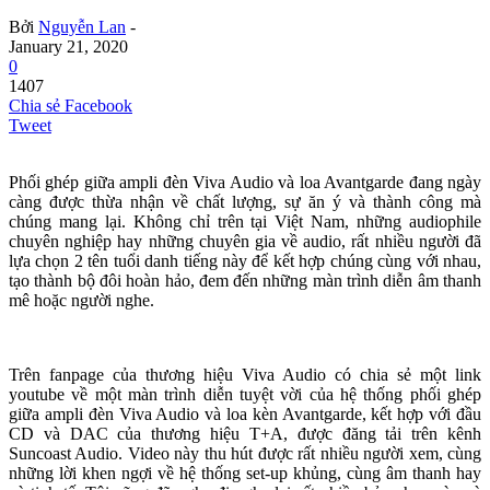
Bởi
Nguyễn Lan
-
January 21, 2020
0
1407
Chia sẻ Facebook
Tweet
Phối ghép giữa ampli đèn Viva Audio và loa Avantgarde đang ngày
càng được thừa nhận về chất lượng, sự ăn ý và thành công mà
chúng mang lại. Không chỉ trên tại Việt Nam, những audiophile
chuyên nghiệp hay những chuyên gia về audio, rất nhiều người đã
lựa chọn 2 tên tuổi danh tiếng này để kết hợp chúng cùng với nhau,
tạo thành bộ đôi hoàn hảo, đem đến những màn trình diễn âm thanh
mê hoặc người nghe.
Trên fanpage của thương hiệu Viva Audio có chia sẻ một link
youtube về một màn trình diễn tuyệt vời của hệ thống phối ghép
giữa ampli đèn Viva Audio và loa kèn Avantgarde, kết hợp với đầu
CD và DAC của thương hiệu T+A, được đăng tải trên kênh
Suncoast Audio. Video này thu hút được rất nhiều người xem, cùng
những lời khen ngợi về hệ thống set-up khủng, cùng âm thanh hay