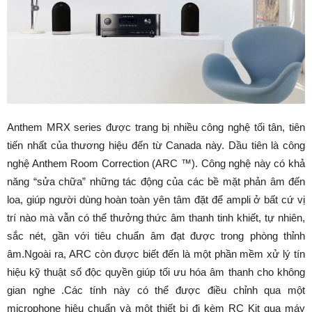
Anthem MRX series được trang bị nhiều công nghệ tối tân, tiên
tiến nhất của thương hiệu đến từ Canada này. Dầu tiên là công
nghệ Anthem Room Correction (ARC ™). Công nghệ này có khả
năng “sửa chữa” những tác động của các bề mặt phản âm đến
loa, giúp người dùng hoàn toàn yên tâm đặt để ampli ở bất cứ vị
trí nào mà vẫn có thể thưởng thức âm thanh tinh khiết, tự nhiên,
sắc nét, gần với tiêu chuẩn âm đạt được trong phòng thỉnh
âm.Ngoài ra, ARC còn được biết đến là một phần mềm xử lý tín
hiệu kỹ thuật số độc quyền giúp tối ưu hóa âm thanh cho không
gian nghe .Các tính này có thể được điều chỉnh qua một
microphone hiệu chuẩn và một thiết bị đi kèm RC Kit qua máy