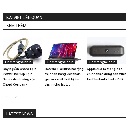
BÀI VIẾT LIÊN QUAN
XEM THÊM
Tin tức nghe nhìn
Tin tức nghe nhìn
Tin tức nghe nhìn
Dây nguồn Chord Epic
Bowers & Wilkins mở rộng
Apple đưa ra thông báo
Power: nối tiếp Epic
thị phần bằng việc tham
chính thức dừng sản xuất
Series danh tiếng của
gia sản xuất thiết bị âm
loa Bluetooth Beats Pill+
Chord Company
thanh cho laptop
LATEST NEWS