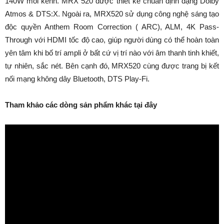
140W mỗi kênh. MRX 520 được thiết kế chuẩn định dạng Dolby
Atmos & DTS:X. Ngoài ra, MRX520 sử dụng công nghệ sáng tạo
độc quyền Anthem Room Correction ( ARC), ALM, 4K Pass-
Through với HDMI tốc độ cao, giúp người dùng có thể hoàn toàn
yên tâm khi bố trí ampli ở bất cứ vị trí nào với âm thanh tinh khiết,
tự nhiên, sắc nét. Bên cạnh đó, MRX520 cùng được trang bị kết
nối mạng không dây Bluetooth, DTS Play-Fi.
Tham khảo các dòng sản phẩm khác tại đây