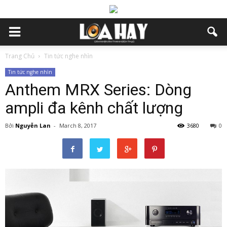
Trang Chủ
Tin tức nghe nhìn
Tin tức nghe nhìn
Anthem MRX Series: Dòng
ampli đa kênh chất lượng
Bởi
Nguyễn Lan
-
March 8, 2017
3680
0