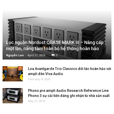
Lọc nguồn Nordost QBASE MARK III – Nâng cấp
một lần, nâng tầm toàn bộ hệ thống hoàn hảo
Nguyễn Lan
-
April 21, 2026
0
Loa Avantgarde Trio Classico đối tác hoàn hảo với
ampli đèn Viva Audio
February 4, 2020
Phono pre ampli Audio Research Reference Line
Phono 3 sự cải tiến đáng ghi nhận từ nhà sản xuất
May 27, 2019