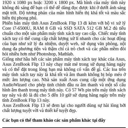
1920 x 1080 px hoặc 3200 x 1800 px. Mà hình của máy tính này
không đủ sáng để bạn có thể dễ dàng đọc được khi ở dưới ánh sáng
mặt trời. Độ tương phản của màn hình hiển thị khá tốt và màu sắc
hiển thị phong phú.
Phiên bản máy tính Asus ZenBook Flip 13 đi kèm với bộ vi xử lý
Core i7-6500U, RAM 8 GB và SSD SATA 512 GB M.2 đủ tiêu
chuẩn cho một sản phẩm máy tính xách tay cao cấp. Chiếc máy tính
xách tay có thể cung cấp chất lượng xử lí nhanh cho các hoạt động
của bạn như xử lý đa nhiệm, duyệt web, sử dụng văn phòng, nội
dung đa phương tiện và thậm chí cả trò chơi và các phần mềm đòi
hỏi nhiều hơn như Photoshop, Mathlab.
Giống như hầu hết các sản phẩm máy tính xách tay khác của Asus,
Asus ZenBook Flip 13 này chạy mát mẻ trong sử dụng hàng ngày
và có thể đặt trong lòng bạn mà không có vấn đề gì. Các loa trên
máy tính xách tay này là khá tốt và âm thanh không bị bóp méo ở
mức âm lượng cao. Nhà sản xuất Asus cung cấp một ứng dụng
AudioWizard cho phép tinh chỉnh đầu ra âm thanh và một số cấu
hình âm thanh trong máy tính này. Có 57 Wh pin trên máy tính xách
tay này và đó là đủ cho 5 đến 10 giờ sử dụng hàng ngày trên máy
tính ZenBook Flip 13 này.
Asus ZenBook Flip 13 sẽ đem lại cho người dùng sự hài lòng bởi
chất lượng tuyệt vời và thiết kế tuyệt đẹp.
Các bạn có thể tham khảo các sản phẩm khác tại đây