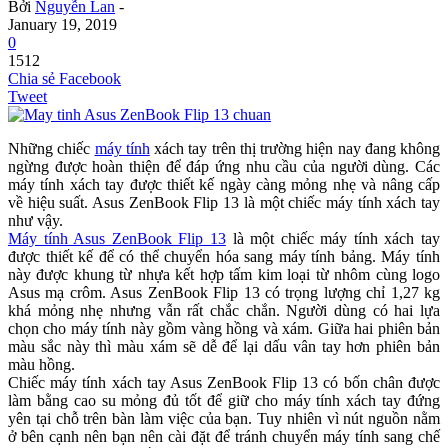
Bởi
Nguyễn Lan
-
January 19, 2019
0
1512
Chia sẻ Facebook
Tweet
Những chiếc
máy tính
xách tay trên thị trường hiện nay đang không
ngừng được hoàn thiện để đáp ứng nhu cầu của người dùng. Các
máy tính xách tay được thiết kế ngày càng mỏng nhẹ và nâng cấp
về hiệu suất. Asus ZenBook Flip 13 là một chiếc máy tính xách tay
như vậy.
Máy tính Asus ZenBook Flip 13
là một chiếc máy tính xách tay
được thiết kế để có thể chuyển hóa sang máy tính bảng. Máy tính
này được khung từ nhựa kết hợp tấm kim loại từ nhôm cùng logo
Asus mạ crôm. Asus ZenBook Flip 13 có trọng lượng chỉ 1,27 kg
khá mỏng nhẹ nhưng vẫn rất chắc chắn. Người dùng có hai lựa
chọn cho máy tính này gồm vàng hồng và xám. Giữa hai phiên bản
màu sắc này thì màu xám sẽ dễ để lại dấu vân tay hơn phiên bản
màu hồng.
Chiếc máy tính xách tay Asus ZenBook Flip 13 có bốn chân được
làm bằng cao su mỏng đủ tốt để giữ cho máy tính xách tay đứng
yên tại chỗ trên bàn làm việc của bạn. Tuy nhiên vì nút nguồn nằm
ở bên cạnh nên bạn nên cài đặt để tránh chuyển máy tính sang chế