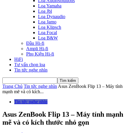
Loa Audiosolutions
Loa Yamaha
Loa Jbl
Loa Dynaudio
Loa Jamo
Loa Klipsch
Loa Focal
Loa B&W
Đầu Hi-fi
Ampli Hi-fi
Phụ Kiện Hi-fi
HiFi
Tư vấn chọn loa
Tin tức nghe nhìn
Trang Chủ
Tin tức nghe nhìn
Asus ZenBook Flip 13 – Máy tính
mạnh mẽ và có kích...
Tin tức nghe nhìn
Asus ZenBook Flip 13 – Máy tính mạnh
mẽ và có kích thước nhỏ gọn