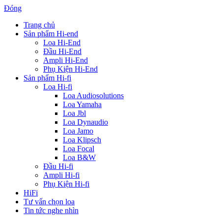
Đóng
Trang chủ
Sản phẩm Hi-end
Loa Hi-End
Đầu Hi-End
Ampli Hi-End
Phụ Kiện Hi-End
Sản phẩm Hi-fi
Loa Hi-fi
Loa Audiosolutions
Loa Yamaha
Loa Jbl
Loa Dynaudio
Loa Jamo
Loa Klipsch
Loa Focal
Loa B&W
Đầu Hi-fi
Ampli Hi-fi
Phụ Kiện Hi-fi
HiFi
Tư vấn chọn loa
Tin tức nghe nhìn