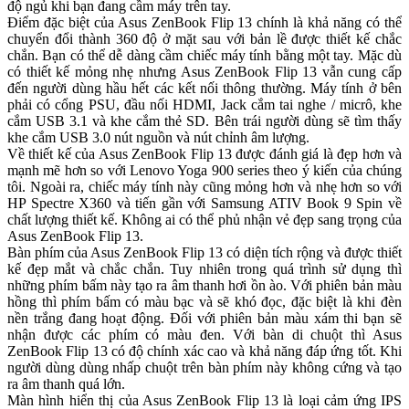
độ ngủ khi bạn đang cầm máy trên tay.
Điểm đặc biệt của Asus ZenBook Flip 13 chính là khả năng có thể
chuyển đổi thành 360 độ ở mặt sau với bản lề được thiết kế chắc
chắn. Bạn có thể dễ dàng cầm chiếc máy tính bằng một tay. Mặc dù
có thiết kế mỏng nhẹ nhưng Asus ZenBook Flip 13 vẫn cung cấp
đến người dùng hầu hết các kết nối thông thường. Máy tính ở bên
phải có cổng PSU, đầu nối HDMI, Jack cắm tai nghe / micrô, khe
cắm USB 3.1 và khe cắm thẻ SD. Bên trái người dùng sẽ tìm thấy
khe cắm USB 3.0 nút nguồn và nút chỉnh âm lượng.
Về thiết kế của Asus ZenBook Flip 13 được đánh giá là đẹp hơn và
mạnh mẽ hơn so với Lenovo Yoga 900 series theo ý kiến của chúng
tôi. Ngoài ra, chiếc máy tính này cũng mỏng hơn và nhẹ hơn so với
HP Spectre X360 và tiến gần với Samsung ATIV Book 9 Spin về
chất lượng thiết kế. Không ai có thể phủ nhận vẻ đẹp sang trọng của
Asus ZenBook Flip 13.
Bàn phím của Asus ZenBook Flip 13 có diện tích rộng và được thiết
kế đẹp mắt và chắc chắn. Tuy nhiên trong quá trình sử dụng thì
những phím bấm này tạo ra âm thanh hơi ồn ào. Với phiên bản màu
hồng thì phím bấm có màu bạc và sẽ khó đọc, đặc biệt là khi đèn
nền trắng đang hoạt động. Đối với phiên bản màu xám thi bạn sẽ
nhận được các phím có màu đen. Với bàn di chuột thì Asus
ZenBook Flip 13 có độ chính xác cao và khả năng đáp ứng tốt. Khi
người dùng dùng nhấp chuột trên bàn phím này không cứng và tạo
ra âm thanh quá lớn.
Màn hình hiển thị của Asus ZenBook Flip 13 là loại cảm ứng IPS