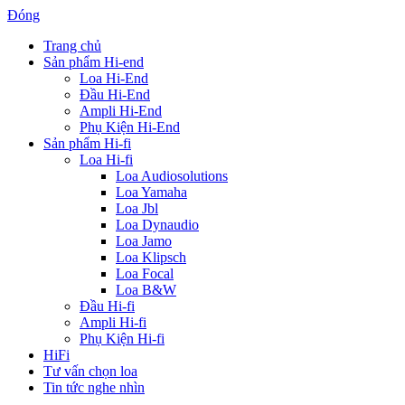
Đóng
Trang chủ
Sản phẩm Hi-end
Loa Hi-End
Đầu Hi-End
Ampli Hi-End
Phụ Kiện Hi-End
Sản phẩm Hi-fi
Loa Hi-fi
Loa Audiosolutions
Loa Yamaha
Loa Jbl
Loa Dynaudio
Loa Jamo
Loa Klipsch
Loa Focal
Loa B&W
Đầu Hi-fi
Ampli Hi-fi
Phụ Kiện Hi-fi
HiFi
Tư vấn chọn loa
Tin tức nghe nhìn