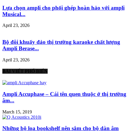
Lựa chọn ampli cho phối ghép hoàn hảo với ampli
Musical...
April 23, 2026
Bộ đôi khuấy đảo thị trường karaoke chất lượng
Ampli Berase...
April 23, 2026
BÀI VIẾT PHỔ BIẾN
Ampli Accuphase – Cái tên quen thuộc ở thị trường
âm...
March 15, 2019
Những bộ loa bookshelf nên sắm cho bộ dàn âm