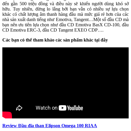
đến gần 500 triệu đồng và điều này sẽ khiến người dùng khó sở
hữu. Tuy nhiên, đừng lo lắng bởi bạn vẫn có nhiều sự lựa chọn
khác có chất lượng âm thanh hàng đầu mà mức giá rẻ hơn của các
nhà sản xuất danh tiếng như Emotiva, Tangent…Một số đầu CD mà
bạn nên ưu tiên lựa chọn như đầu CD Emotiva BasX CD-100, đầu
CD Emotiva ERC-3, đầu CD Tangent EXEO CDP….
Các bạn có thể tham khảo các sản phẩm khác tại đây
Review Đầu đĩa than Elipson Omega 100 RIAA