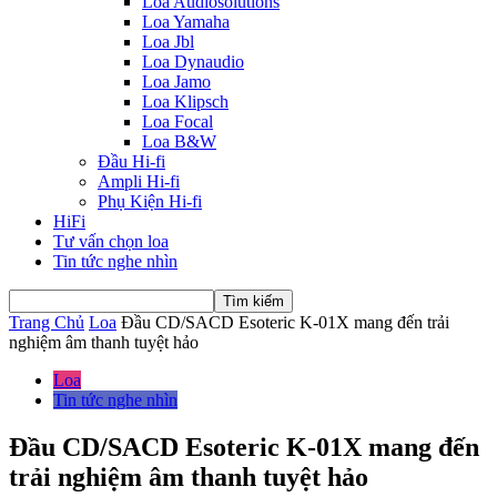
Loa Audiosolutions
Loa Yamaha
Loa Jbl
Loa Dynaudio
Loa Jamo
Loa Klipsch
Loa Focal
Loa B&W
Đầu Hi-fi
Ampli Hi-fi
Phụ Kiện Hi-fi
HiFi
Tư vấn chọn loa
Tin tức nghe nhìn
Trang Chủ
Loa
Đầu CD/SACD Esoteric K-01X mang đến trải
nghiệm âm thanh tuyệt hảo
Loa
Tin tức nghe nhìn
Đầu CD/SACD Esoteric K-01X mang đến
trải nghiệm âm thanh tuyệt hảo