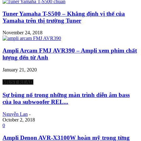
Tuner Yamaha T-S500 – Khẳng định vị thể của
Yamaha trên thị trường Tuner
November 24, 2018
Ampli Arcam FMJ AVR390 – Ampli xem phim chất
lượng đến từ Anh
January 21, 2020
MUST READ
Sự bùng nổ trong những màn trình diễn âm bass
của loa subwoofer REL...
Nguyễn Lan
-
October 2, 2018
0
Ampli Denon AVR-X3100W hoàn mỹ trong từng