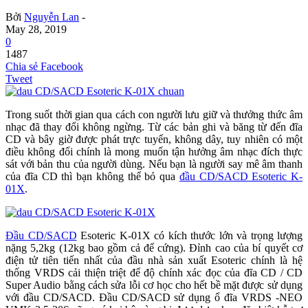
Bởi
Nguyễn Lan
-
May 28, 2019
0
1487
Chia sẻ Facebook
Tweet
Trong suốt thời gian qua cách con người lưu giữ và thưởng thức âm
nhạc đã thay đổi không ngừng. Từ các bản ghi và băng từ đến đĩa
CD và bây giờ được phát trực tuyến, không dây, tuy nhiên có một
điều không đổi chính là mong muốn tận hưởng âm nhạc đích thực
sát với bản thu của người dùng. Nếu bạn là người say mê âm thanh
của đĩa CD thì bạn không thể bỏ qua
đầu CD/SACD Esoteric K-
01X
.
Đầu CD/SACD
Esoteric K-01X có kích thước lớn và trọng lượng
nặng 5,2kg (12kg bao gồm cả đế cứng). Đỉnh cao của bí quyết cơ
điện tử tiên tiến nhất của đầu nhà sản xuất Esoteric chính là hệ
thống VRDS cải thiện triệt để độ chính xác đọc của đĩa CD / CD
Super Audio bằng cách sửa lỗi cơ học cho hết bề mặt được sử dụng
với đầu CD/SACD. Đầu CD/SACD sử dụng ổ đĩa VRDS -NEO