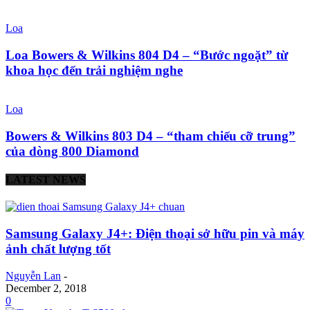
Loa
Loa Bowers & Wilkins 804 D4 – “Bước ngoặt” từ
khoa học đến trải nghiệm nghe
Loa
Bowers & Wilkins 803 D4 – “tham chiếu cỡ trung”
của dòng 800 Diamond
LATEST NEWS
Samsung Galaxy J4+: Điện thoại sở hữu pin và máy
ảnh chất lượng tốt
Nguyễn Lan
-
December 2, 2018
0