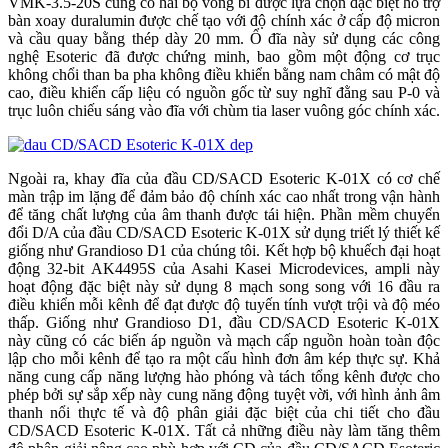
VMK-3.5-20S cũng có hai bộ vòng bi được lựa chọn đặc biệt hỗ trợ
bàn xoay duralumin được chế tạo với độ chính xác ở cấp độ micron
và cầu quay bằng thép dày 20 mm. Ổ đĩa này sử dụng các công
nghệ Esoteric đã được chứng minh, bao gồm một động cơ trục
không chổi than ba pha không điều khiển bằng nam châm có mật độ
cao, điều khiển cấp liệu có nguồn gốc từ suy nghĩ đằng sau P-0 và
trục luôn chiếu sáng vào đĩa với chùm tia laser vuông góc chính xác.
Ngoài ra, khay đĩa của đầu CD/SACD Esoteric K-01X có cơ chế
màn trập im lặng để đảm bảo độ chính xác cao nhất trong vận hành
để tăng chất lượng của âm thanh được tái hiện. Phần mềm chuyển
đổi D/A của đầu CD/SACD Esoteric K-01X sử dụng triết lý thiết kế
giống như Grandioso D1 của chúng tôi. Kết hợp bộ khuếch đại hoạt
động 32-bit AK4495S của Asahi Kasei Microdevices, ampli này
hoạt động đặc biệt này sử dụng 8 mạch song song với 16 đầu ra
điều khiển mỗi kênh để đạt được độ tuyến tính vượt trội và độ méo
thấp. Giống như Grandioso D1, đầu CD/SACD Esoteric K-01X
này cũng có các biến áp nguồn và mạch cấp nguồn hoàn toàn độc
lập cho mỗi kênh để tạo ra một cấu hình đơn âm kép thực sự. Khả
năng cung cấp năng lượng hào phóng và tách tổng kênh được cho
phép bởi sự sắp xếp này cung năng động tuyệt vời, với hình ảnh âm
thanh nổi thực tế và độ phân giải đặc biệt của chi tiết cho đầu
CD/SACD Esoteric K-01X. Tất cả những điều này làm tăng thêm