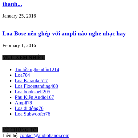
thanh...
January 25, 2016
Loa Bose nên ghép với ampli nào nghe nhạc hay
February 1, 2016
MỤC XEM NHIỀU
Tin tức nghe nhìn
1214
Loa
704
Loa Karaoke
517
Loa Floorstanding
408
Loa bookshelf
205
Phụ Kiện Audio
167
Ampli
78
Loa di động
76
Loa Subwoofer
76
VỀ CHÚNG TÔI
Liên hệ:
contact@audiohanoi.com