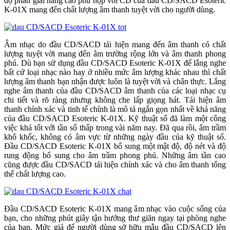
độ phân giải nâng cao phù hợp với CD của đầu CD/SACD Esoteric
K-01X mang đến chất lượng âm thanh tuyệt vời cho người dùng.
Âm nhạc do đầu CD/SACD tái hiện mang đến âm thanh có chất
lượng tuyệt vời mang đến âm trường rộng lớn và âm thanh phong
phú. Dù bạn sử dụng đầu CD/SACD Esoteric K-01X để lắng nghe
bất cứ loại nhạc nào hay ở nhiều mức âm lượng khác nhau thì chất
lượng âm thanh bạn nhận được luôn là tuyệt vời và chân thực. Lắng
nghe âm thanh của đầu CD/SACD âm thanh của các loại nhạc cụ
chi tiết và rõ ràng nhưng không che lấp giọng hát. Tái hiện âm
thanh chính xác và tinh tế chính là mô tả ngắn gọn nhất về khả năng
của đầu CD/SACD Esoteric K-01X. Kỹ thuật số đã làm một công
việc khá tốt với tần số thấp trong vài năm nay. Đã qua rồi, âm trầm
khô khốc, không có âm vực từ những ngày đầu của kỹ thuật số.
Đầu CD/SACD Esoteric K-01X bổ sung một mật độ, độ nét và độ
rung động bổ sung cho âm trầm phong phú. Những âm tần cao
cũng được đầu CD/SACD tái hiện chính xác và cho âm thanh tổng
thể chất lượng cao.
Đầu CD/SACD Esoteric K-01X mang âm nhạc vào cuộc sống của
bạn, cho những phút giây tận hưởng thư giãn ngay tại phòng nghe
của bạn. Mức giá để người dùng sở hữu mẫu đầu CD/SACD lên