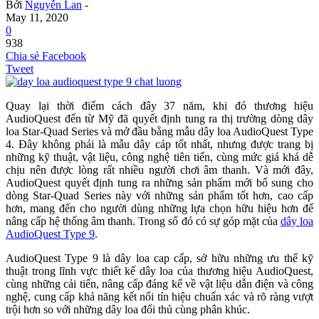
Bởi
Nguyễn Lan
-
May 11, 2020
0
938
Chia sẻ Facebook
Tweet
Quay lại thời điểm cách đây 37 năm, khi đó thương hiệu
AudioQuest đến từ Mỹ đã quyết định tung ra thị trường dòng dây
loa Star-Quad Series và mở đầu bằng mẫu dây loa AudioQuest Type
4. Đây không phải là mẫu dây cáp tốt nhất, nhưng được trang bị
những kỹ thuật, vật liệu, công nghệ tiên tiến, cùng mức giá khá dễ
chịu nên được lòng rất nhiều người chơi âm thanh. Và mới đây,
AudioQuest quyết định tung ra những sản phẩm mới bổ sung cho
dòng Star-Quad Series này với những sản phẩm tốt hơn, cao cấp
hơn, mang đến cho người dùng những lựa chọn hữu hiệu hơn để
nâng cấp hệ thống âm thanh. Trong số đó có sự góp mặt của
dây loa
AudioQuest Type 9
.
AudioQuest Type 9 là dây loa cap cấp, sở hữu những ưu thế kỹ
thuật trong lĩnh vực thiết kế dây loa của thương hiệu AudioQuest,
cùng những cải tiến, nâng cấp đáng kể về vật liệu dẫn điện và công
nghệ, cung cấp khả năng kết nối tín hiệu chuẩn xác và rõ ràng vượt
trội hơn so với những dây loa đối thủ cùng phân khúc.