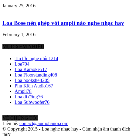
January 25, 2016
Loa Bose nên ghép với ampli nào nghe nhạc hay
February 1, 2016
MỤC XEM NHIỀU
Tin tức nghe nhìn
1214
Loa
704
Loa Karaoke
517
Loa Floorstanding
408
Loa bookshelf
205
Phụ Kiện Audio
167
Ampli
78
Loa di động
76
Loa Subwoofer
76
VỀ CHÚNG TÔI
Liên hệ:
contact@audiohanoi.com
© Copyright 2015 - Loa nghe nhạc hay - Cảm nhận âm thanh đích
thực