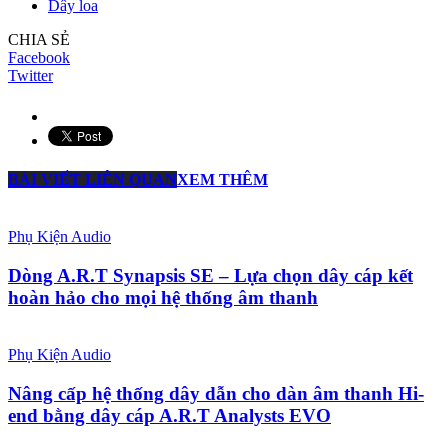
Dây loa
CHIA SẺ
Facebook
Twitter
BÀI VIẾT LIÊN QUAN
XEM THÊM
Phụ Kiện Audio
Dòng A.R.T Synapsis SE – Lựa chọn dây cáp kết
hoàn hảo cho mọi hệ thống âm thanh
Phụ Kiện Audio
Nâng cấp hệ thống dây dẫn cho dàn âm thanh Hi-
end bằng dây cáp A.R.T Analysts EVO