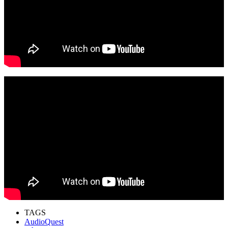
TAGS
AudioQuest