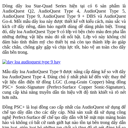
Dòng dây loa Star-Quad Series hiện tại có 6 sản phẩm là
AudioQuest Q2, AudioQuest Type 4, AudioQuest Type 5,
AudioQuest Type 9, AudioQuest Type 9 + DBS và AudioQuest
Go-4. Mỗi mẫu dây loa này được thiết kế với kiểu cách, màu sắc và
kích cỡ dây riêng, đảm bảo người dùng dễ dàng phân biệt. Trong
đó, dây loa AudioQuest Type 9 có lớp vỏ bện chéo màu đen pha lẫn
những đường vật liệu màu đỏ rất nổi bật. Lớp vỏ này không chỉ
đảm bảo tính thẩm mỹ cho thiết bị mà còn tạo thành lớp áo giáp
chắc chắn, chống gãy gập và chịu lực tốt, bảo vệ an toàn cho dây
dẫn bên trong.
Mẫu dây loa AudioQuest Type 9 được nâng cấp đáng kể so với dây
loa AudioQuest Type 4. Đáng chú ý nhất phải kể đến việc thay thế
vật liệu dẫn điện từ đồng LGC (Long-Grain Copper) bằng đồng
PSC+ Sonic-Signature (Perfect-Surface Copper Sonic-Signature),
cung cấp khả năng truyền dẫn tín hiệu với độ tinh khiết và rõ nét
hơn nữa.
Đồng PSC+ là loại đồng cao cấp nhất của AudioQuest sử dụng để
chế tạo dây dẫn cho các dây cáp. Nhà sản xuất đã sử dụng công
nghệ Perfect-Surface để chế tạo dây dẫn với bề mặt mịn màng hoàn
hảo và không có bất cứ ranh giới hạt nào tồn tại bên trong dây dẫn
kim loại, giúp loại bỏ những tạp chất và tăng độ rõ nét đáng kể so