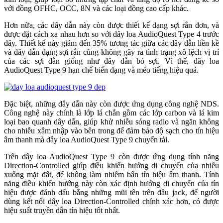
với đồng OFHC, OCC, 8N và các loại đồng cao cấp khác.
Hơn nữa, các dây dẫn này còn được thiết kế dạng sợi rắn đơn, và
được đặt cách xa nhau hơn so với dây loa AudioQuest Type 4 trước
dây. Thiết kế này giảm đến 35% tương tác giữa các dây dẫn liền kề
và dây dẫn dạng sợi rắn cũng không gây ra tình trạng xô lệch vị trí
của các sợi dẫn giống như dây dẫn bó sợi. Vì thế, dây loa
AudioQuest Type 9 hạn chế biến dạng và méo tiếng hiệu quả.
Đặc biệt, những dây dẫn này còn được ứng dụng công nghệ NDS.
Công nghệ này chính là lớp lá chắn gồm các lớp carbon và lá kim
loại bao quanh dây dẫn, giúp khử nhiễu sóng radio và ngăn không
cho nhiễu xâm nhập vào bên trong để đảm bảo độ sạch cho tín hiệu
âm thanh mà dây loa AudioQuest Type 9 chuyển tải.
Trên dây loa AudioQuest Type 9 còn được ứng dụng tính năng
Direction-Controlled giúp điều khiển hướng di chuyển của nhiễu
xuống mặt đất, để không làm nhiễm bẩn tín hiệu âm thanh. Tính
năng điều khiển hướng này còn xác định hướng di chuyển của tín
hiệu được đánh dấu bằng những mũi tên trên đầu jack, để người
dùng kết nối dây loa Direction-Controlled chính xác hơn, có được
hiệu suất truyền dẫn tín hiệu tốt nhất.