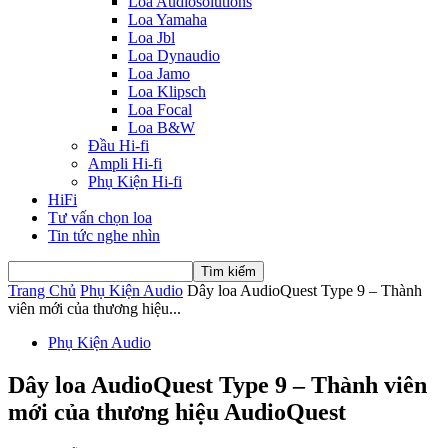
Loa Audiosolutions
Loa Yamaha
Loa Jbl
Loa Dynaudio
Loa Jamo
Loa Klipsch
Loa Focal
Loa B&W
Đầu Hi-fi
Ampli Hi-fi
Phụ Kiện Hi-fi
HiFi
Tư vấn chọn loa
Tin tức nghe nhìn
Trang Chủ
Phụ Kiện Audio
Dây loa AudioQuest Type 9 – Thành
viên mới của thương hiệu...
Phụ Kiện Audio
Dây loa AudioQuest Type 9 – Thành viên
mới của thương hiệu AudioQuest