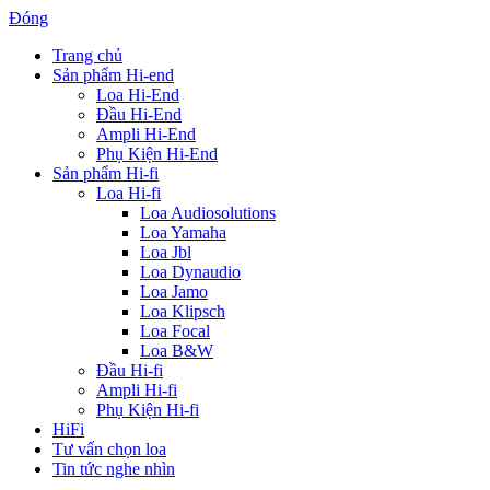
Đóng
Trang chủ
Sản phẩm Hi-end
Loa Hi-End
Đầu Hi-End
Ampli Hi-End
Phụ Kiện Hi-End
Sản phẩm Hi-fi
Loa Hi-fi
Loa Audiosolutions
Loa Yamaha
Loa Jbl
Loa Dynaudio
Loa Jamo
Loa Klipsch
Loa Focal
Loa B&W
Đầu Hi-fi
Ampli Hi-fi
Phụ Kiện Hi-fi
HiFi
Tư vấn chọn loa
Tin tức nghe nhìn