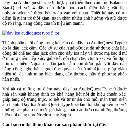
Dây loa AudioQuest Type 9 được phát triển theo cấu trúc Balanced
Star-Quad với 4 dây dẫn được bọc cách điện bằng vật liệu
polypropylen và được bện xoắn vào với nhau. Thiết kế này có ưu
điểm là giảm trễ thời gian, ngăn chặn nhiễu ảnh hưởng và giữ được
độ rõ ràng, năng động của tín hiệu âm thanh.
Thành phần cuối cùng trong kết cấu của dây loa AudioQuest Type 9
đó là đầu jack cắm. Các kỹ sư của AudioQuest đã sử dụng chất liệu
đồng để chế tạo đầu jack cắm cho dây loa này và được mạ bạc tỉ mỉ
ở những điểm tiếp xúc, giúp kết nối chặt chẽ, chính xác và ổn định
hơn rất nhiều. Ngoài ra, đầu jack cắm còn được gắn với dây dẫn
bằng công nghệ hàn nguội độc quyền của AudioQuest, giúp giảm
thiểu tối đa tình trạng biến dạng dây thường thấy ở phương pháp
hàn nhiệt.
Với tất cả những ưu điểm này, dây loa AudioQuest Type 9 được
nhà sản xuất khẳng định có khả năng kết nối tín hiệu chuẩn xác,
giúp tăng độ trung thực, rõ nét và tự nhiên cho mỗi màn trình diễn
âm thanh. Dây loa AudioQuest Type 9 sẽ làm tốt không kém so với
những sản phẩm có mức giá bằng, hoặc cao hơn của những thương
hiệu nổi tiếng như Nordost hay Supra.
Các bạn có thể tham khảo các sản phẩm khác tại đây