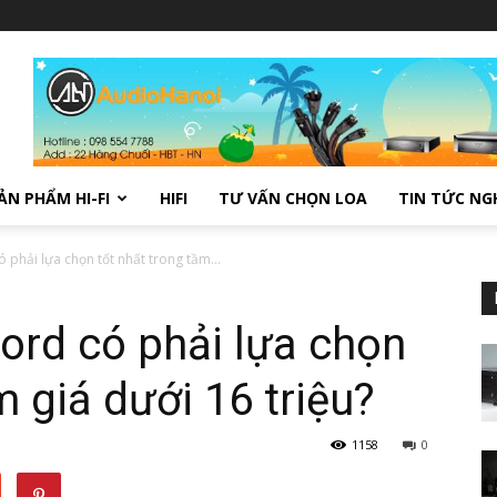
ẢN PHẨM HI-FI
HIFI
TƯ VẤN CHỌN LOA
TIN TỨC NG
 phải lựa chọn tốt nhất trong tầm...
ord có phải lựa chọn
m giá dưới 16 triệu?
1158
0