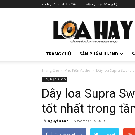
Friday, August 7, 2026
Đăng nhập/Đăng ký
TRANG CHỦ
SẢN PHẨM HI-END
S
Trang Chủ
Phụ Kiện Audio
Dây loa Supra Sword có
Phụ Kiện Audio
Dây loa Supra Sw
tốt nhất trong tầ
Bởi
Nguyễn Lan
-
November 15, 2019
Chia sẻ Facebook
Tweet