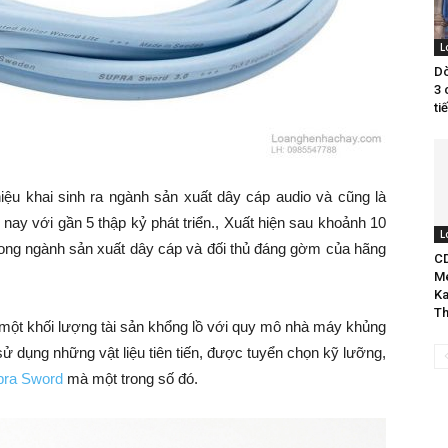
L
Dò
3 
ti
ệu khai sinh ra ngành sản xuất dây cáp audio và cũng là
 nay với gần 5 thập kỷ phát triển., Xuất hiện sau khoảnh 10
L
trong ngành sản xuất dây cáp và đối thủ đáng gờm của hãng
C
M
Ka
Th
 một khối lượng tài sản khổng lồ với quy mô nhà máy khủng
sử dụng những vật liệu tiên tiến, được tuyển chọn kỹ lưỡng,
pra Sword
mà một trong số đó.