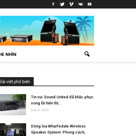
HE NHÌN
Bài viết phổ biến
Tin vui: Sound United đã khắc phục
xong lỗi hiển thị...
July 4, 2024
Dòng loa Wharfedale Wireless
Speaker System: Phong cách,