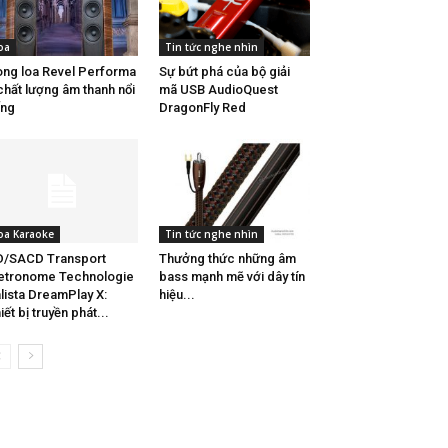
oa
Tin tức nghe nhìn
ng loa Revel Performa
Sự bứt phá của bộ giải
chất lượng âm thanh nổi
mã USB AudioQuest
ếng
DragonFly Red
oa Karaoke
Tin tức nghe nhìn
D/SACD Transport
Thưởng thức những âm
etronome Technologie
bass mạnh mẽ với dây tín
lista DreamPlay X:
hiệu...
iết bị truyền phát...