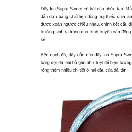
Dây loa Supra Sword có kết cấu phức tạp. Mỗi
dẫn đơn bằng chất liệu đồng mạ thiếc chia 
được xoắn ngược chiều nhau, chính kết cấu đi 
trường sinh ra trong quá trình truyền dẫn đồn
kể.
Bên cạnh đó, dây dẫn của dây loa Supra Swor
từng sợi đã loại bỏ gần như triệt để hiện tượ
rộng thêm nhiều chi tiết ở hai đầu của dải tần.