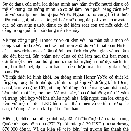
Sự đa dạng của mẫu loa thông minh này nằm ở việc người dùng có
thể sử dụng loa thông minh YoYo để làm loa ngoài bằng cách kết
nối với smartphone thông qua Wi-Fi. Ngoài ra, nó cũng hỗ trợ thực
hiện cuộc gọi, nhận cuộc gọi hoặc sử dụng để gọi vào smartwatch
của trẻ em giúp người dùng có thể kiểm soát con trẻ một cách dễ
dàng trong quá trình sử dụng mẫu loa này.
Về mặt công nghệ, Honor YoYo đi kèm với loa toàn dải 2 inch có
công suất tối đa 3W, thiết kế hình nón 360 độ với thuật toán Histen
của Huaweicho mọi dải âm được bóc tách chuyên ngiệp và mọi âm
sắc đều bắt tai. Sản phẩm này cũng có thể làm mọi thứ bạn mong
đợi từ một chiếc loa thông minh, mọi trải nghiệm như đọc sách, tin
tức, hỏi thời tiết, dịch văn bản, …đều được mẫu loa này đáp ứng
toàn diện.
Về mặt thiết kế hình khối, loa thông minh Honor YoYo có thiết kế
tối giản, ngoại hình nhỏ gọn, hình tròn phẳng với đường kính 10cm,
cao 4,5cm và nặng 165g nên người dùng có thể mang sản phẩm này
bên mình mọi lúc, mọi nơi. Về màu sắc, loa có hai tông màu là xám
và trắng, phù hợp với khá nhiều ngôi nhà. Mặt ngoài của loa cũng đi
kèm với một dải đèn LED hình tròn, thân thiện và có tính tương tác
cao, tự động sáng lên khi phát ra âm thanh.
Hiện tại, chiếc loa thông minh này đã bắt đầu được bán ra tại Trung
Quốc từ ngày hôm qua (27/12) với mức giá 29 USD (tương đương
670.000 đồng). Và dự kiến sẽ “cập bến” thị trường âm thanh thế