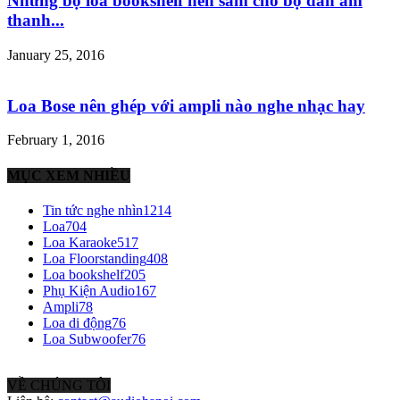
Những bộ loa bookshelf nên sắm cho bộ dàn âm
thanh...
January 25, 2016
Loa Bose nên ghép với ampli nào nghe nhạc hay
February 1, 2016
MỤC XEM NHIỀU
Tin tức nghe nhìn
1214
Loa
704
Loa Karaoke
517
Loa Floorstanding
408
Loa bookshelf
205
Phụ Kiện Audio
167
Ampli
78
Loa di động
76
Loa Subwoofer
76
VỀ CHÚNG TÔI