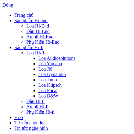
Đóng
Trang chủ
Sản phẩm Hi-end
Loa Hi-End
Đầu Hi-End
Ampli Hi-End
Phụ Kiện Hi-End
Sản phẩm Hi-fi
Loa Hi-fi
Loa Audiosolutions
Loa Yamaha
Loa Jbl
Loa Dynaudio
Loa Jamo
Loa Klipsch
Loa Focal
Loa B&W
Đầu Hi-fi
Ampli Hi-fi
Phụ Kiện Hi-fi
HiFi
Tư vấn chọn loa
Tin tức nghe nhìn