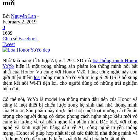
mới
Bởi
Nguyễn Lan
-
February 2, 2019
0
1639
Chia sẻ Facebook
Tweet
Nhờ khả năng tích hợp AI, giá 29 USD mà
loa thông minh Honor
YoYo
hiện là một trong những sản phẩm loa thông minh nổi bật
nhất của Honor. Và cùng với Honor V20, hãng công nghệ này còn
giới thiệu thêm
loa
thông minh YoYo với mức giá 29 USD bổ sung
thêm kết nối Wi-Fi tiện lợi, cho người dùng có những trải nghiệm
hiện đại.
Có thể nói, YoYo là model loa thông minh đầu tiên của Honor và
cũng là một thiết bị chiến lược trong hệ sinh thái nhà thông minh
của Honor. Sản phẩm này được tích hợp một loạt những cải tiến ấn
tượng cho người dùng có được phong cách nghe nhạc kiểu mới vô
cùng ấn tượng về cả phần nghe lẫn phần nhìn. Đặc biệt, với công
nghệ và kinh nghiệm hàng đầu về AI, công nghệ truyền thông
mạng, Honor sẽ giúp hợp nhất tất cả các thiết bị nhà thông minh và
sử dụng YoYo để quản lý kiểm soát đơn giản hóa hơn rất nhiều.