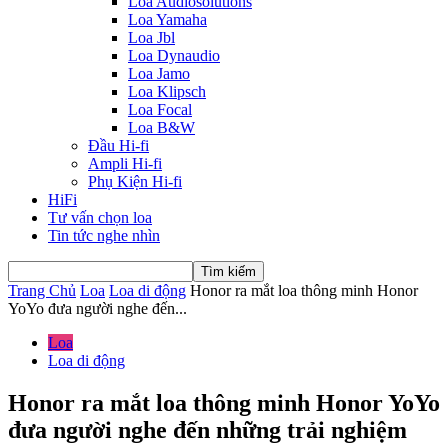
Loa Audiosolutions
Loa Yamaha
Loa Jbl
Loa Dynaudio
Loa Jamo
Loa Klipsch
Loa Focal
Loa B&W
Đầu Hi-fi
Ampli Hi-fi
Phụ Kiện Hi-fi
HiFi
Tư vấn chọn loa
Tin tức nghe nhìn
Trang Chủ
Loa
Loa di động
Honor ra mắt loa thông minh Honor
YoYo đưa người nghe đến...
Loa
Loa di động
Honor ra mắt loa thông minh Honor YoYo
đưa người nghe đến những trải nghiệm