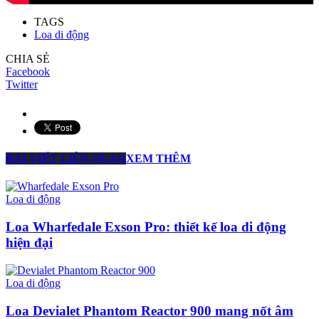
TAGS
Loa di động
CHIA SẺ
Facebook
Twitter
BÀI VIẾT LIÊN QUAN
XEM THÊM
Loa di động
Loa Wharfedale Exson Pro: thiết kế loa di động
hiện đại
Loa di động
Loa Devialet Phantom Reactor 900 mang nốt âm