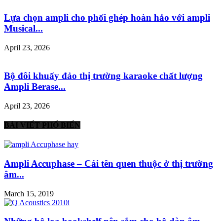
Lựa chọn ampli cho phối ghép hoàn hảo với ampli
Musical...
April 23, 2026
Bộ đôi khuấy đảo thị trường karaoke chất lượng
Ampli Berase...
April 23, 2026
BÀI VIẾT PHỔ BIẾN
Ampli Accuphase – Cái tên quen thuộc ở thị trường
âm...
March 15, 2019