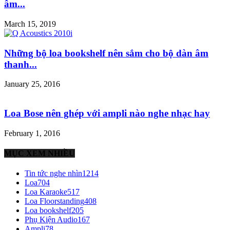
âm...
March 15, 2019
Những bộ loa bookshelf nên sắm cho bộ dàn âm
thanh...
January 25, 2016
Loa Bose nên ghép với ampli nào nghe nhạc hay
February 1, 2016
MỤC XEM NHIỀU
Tin tức nghe nhìn
1214
Loa
704
Loa Karaoke
517
Loa Floorstanding
408
Loa bookshelf
205
Phụ Kiện Audio
167
Ampli
78