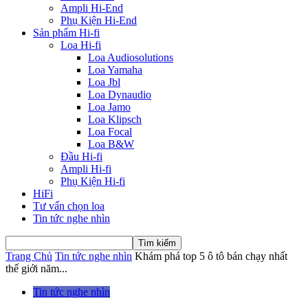
Ampli Hi-End
Phụ Kiện Hi-End
Sản phẩm Hi-fi
Loa Hi-fi
Loa Audiosolutions
Loa Yamaha
Loa Jbl
Loa Dynaudio
Loa Jamo
Loa Klipsch
Loa Focal
Loa B&W
Đầu Hi-fi
Ampli Hi-fi
Phụ Kiện Hi-fi
HiFi
Tư vấn chọn loa
Tin tức nghe nhìn
Trang Chủ
Tin tức nghe nhìn
Khám phá top 5 ô tô bán chạy nhất
thế giới năm...
Tin tức nghe nhìn