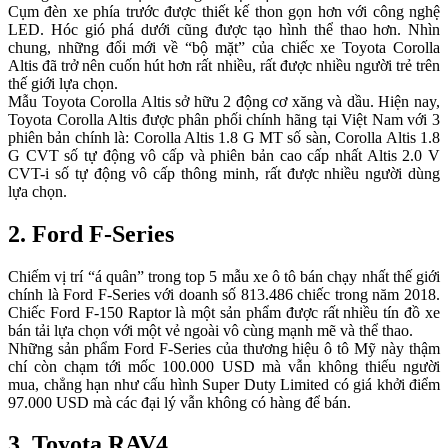
Cụm đèn xe phía trước được thiết kế thon gọn hơn với công nghệ
LED. Hóc gió phá dưới cũng được tạo hình thể thao hơn. Nhìn
chung, những đổi mới về “bộ mặt” của chiếc xe Toyota Corolla
Altis đã trở nên cuốn hút hơn rất nhiều, rất được nhiều người trẻ trên
thế giới lựa chọn.
Mẫu Toyota Corolla Altis sở hữu 2 động cơ xăng và dầu. Hiện nay,
Toyota Corolla Altis được phân phối chính hãng tại Việt Nam với 3
phiên bản chính là: Corolla Altis 1.8 G MT số sàn, Corolla Altis 1.8
G CVT số tự động vô cấp và phiên bản cao cấp nhất Altis 2.0 V
CVT-i số tự động vô cấp thông minh, rất được nhiều người dùng
lựa chọn.
2. Ford F-Series
Chiếm vị trí “á quân” trong top 5 mẫu xe ô tô bán chạy nhất thế giới
chính là Ford F-Series với doanh số 813.486 chiếc trong năm 2018.
Chiếc Ford F-150 Raptor là một sản phẩm được rất nhiều tín đồ xe
bán tải lựa chọn với một vẻ ngoài vô cùng mạnh mẽ và thể thao.
Những sản phẩm Ford F-Series của thương hiệu ô tô Mỹ này thậm
chí còn chạm tới mốc 100.000 USD mà vẫn không thiếu người
mua, chẳng hạn như cấu hình Super Duty Limited có giá khởi điểm
97.000 USD mà các đại lý vẫn không có hàng để bán.
3. Toyota RAV4