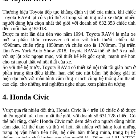
Thương hiệu Toyota tiếp tục khẳng định vị thế của mình, khi chiếc
Toyota RAV4 lọt có vị trí thứ 3 trong số những mẫu xe được nhiều
người dùng lựa chọn nhất thế giới với doanh số 632.353 chiếc tính
đến cuối tháng 9/2018.
Được ra mắt lần đầu tiên vào năm 1994, Toyota RAV4 là mẫu xe
mở ra phân khúc crossover cỡ nhỏ với kích thước chiều dài
4590mm, chiều rộng 1850mm và chiều cao là 1700mm. Tại triển
lãm New York Auto Show 2018, Toyota RAV4 thế hệ thứ 5 ra mắt
với sự lột xác ngoạn mục, với thiết kế kết góc cạnh, mạnh mẽ hơn
cho cả ngoại thất và nội thất của xe.
So với thế hệ trước, Toyota RAV4 có thiết kế nội thất tối giản hơn ở
phần trung tâm điều khiển, hạn chế các nút bấm. hệ thống giải trí
hiện đại mới với màn hình cảm ứng 7 inch cùng hệ thống âm thanh
cao cấp, cho những trải nghiệm nghe nhạc, xem phim ấn tượng.
4. Honda Civic
Vượt qua rất nhiều đối thủ, Honda Civic là 4 trên 10 chiếc ô tô được
nhiều người lựa chọn nhất thế giới, với doanh số 631.728 chiếc. Có
thể nói rằng, chiếc Honda Civic mới đem đến cho người dùng nhữn
cảm giác lái thể thao và thú vị hơn rất nhiều với hàng loạt những
trang bị vận hành tiên tiến, hệ điều hàn thông minh, trang bị hệ
thống an toàn chất lượng cao cho người lái. Động cơ 1.5L VTEC