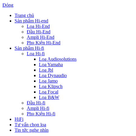
Đóng
Trang chủ
Sản phẩm Hi-end
Loa Hi-End
Đầu Hi-End
Ampli Hi-End
Phụ Kiện Hi-End
Sản phẩm Hi-fi
Loa Hi-fi
Loa Audiosolutions
Loa Yamaha
Loa Jbl
Loa Dynaudio
Loa Jamo
Loa Klipsch
Loa Focal
Loa B&W
Đầu Hi-fi
Ampli Hi-fi
Phụ Kiện Hi-fi
HiFi
Tư vấn chọn loa
Tin tức nghe nhìn