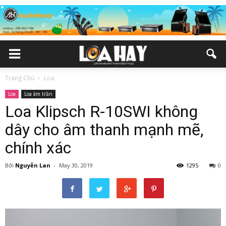
Trang Chủ
Loa
Loa
Loa âm trần
Loa Klipsch R-10SWI không
dây cho âm thanh mạnh mẽ,
chính xác
Bởi
Nguyễn Lan
-
May 30, 2019
1295
0