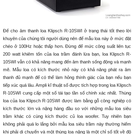
Để cho âm thanh loa Klipsch R-10SWI ở trạng thái tốt theo lời
khuyên của chúng tôi người dùng nên để mẫu loa này ở mức đặt
chéo ở 100Hz hoặc thấp hơn. Đừng để mức công suất liên tục
200 watt khiêm tốn của loa trầm đánh lừa bạn, loa Klipsch R-
10SWI vẫn có khả năng mang đến âm thanh sống động và mạnh
mẽ. Mẫu loa có kích thước nhỏ này có khả năng phát ra âm
thanh đủ mạnh để có thể làm hỏng thính giác của bạn nếu bạn
tiếp xúc quá lâu. Ampli kĩ thuật số được tích hợp trong loa Klipsch
R-10SWI cung cấp một số tái tạo tần số chính xác nhất. Thùng
loa của loa Klipsch R-10SWI được làm bằng gỗ công nghiệp có
kích thước lớn và nặng hàng đầu so với những mẫu loa siêu
trầm khác có cùng kích thước củ loa woofer. Tuy nhiên bạn
không phải quá lo lắng bởi mẫu loa siêu trầm này thường hiếm
khi phải di chuyển và một thùng loa nặng là một chỉ số tốt về độ