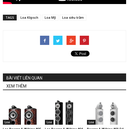
TAGS
Loa Klipsch
Loa Mỹ
Loa siêu trầm
BÀI VIẾT LIÊN QUAN
XEM THÊM
Loa
Loa
Loa