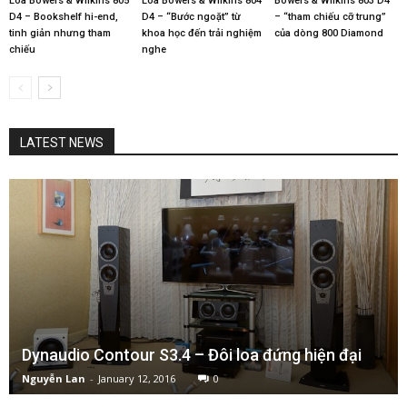
Loa Bowers & Wilkins 805
Loa Bowers & Wilkins 804
Bowers & Wilkins 803 D4
D4 – Bookshelf hi-end,
D4 – “Bước ngoặt” từ
– “tham chiếu cỡ trung”
tinh giản nhưng tham
khoa học đến trải nghiệm
của dòng 800 Diamond
chiếu
nghe
LATEST NEWS
Dynaudio Contour S3.4 – Đôi loa đứng hiện đại
Nguyễn Lan
-
January 12, 2016
0