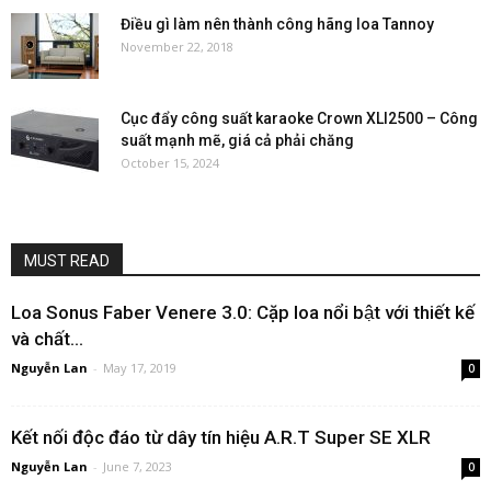
Điều gì làm nên thành công hãng loa Tannoy
November 22, 2018
Cục đẩy công suất karaoke Crown XLI2500 – Công
suất mạnh mẽ, giá cả phải chăng
October 15, 2024
MUST READ
Loa Sonus Faber Venere 3.0: Cặp loa nổi bật với thiết kế
và chất...
Nguyễn Lan
-
May 17, 2019
0
Kết nối độc đáo từ dây tín hiệu A.R.T Super SE XLR
Nguyễn Lan
-
June 7, 2023
0