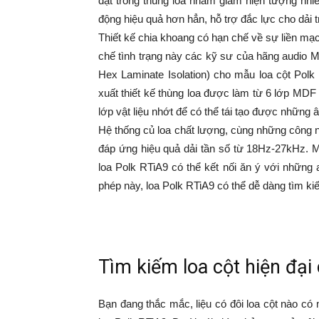
đặt trong thùng loa nhằm giảm hiện tượng nhi
động hiệu quả hơn hẳn, hỗ trợ đắc lực cho dải 
Thiết kế chia khoang có hạn chế về sự liền mạ
chế tình trạng này các kỹ sư của hãng audi
Hex Laminate Isolation) cho mẫu loa cột Polk
xuất thiết kế thùng loa được làm từ 6 lớp MD
lớp vật liệu nhớt để có thể tái tạo được những
Hệ thống củ loa chất lượng, cùng những công
đáp ứng hiệu quả dải tần số từ 18Hz-27kHz. 
loa Polk RTiA9 có thể kết nối ăn ý với nhữn
phép này, loa Polk RTiA9 có thể dễ dàng tìm k
Tìm kiếm loa cột hiện đại
Bạn đang thắc mắc, liệu có đôi loa cột nào c