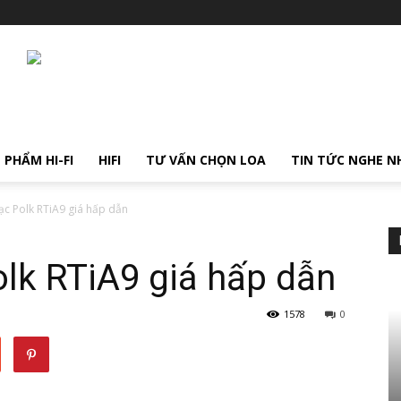
 PHẨM HI-FI
HIFI
TƯ VẤN CHỌN LOA
TIN TỨC NGHE N
ạc Polk RTiA9 giá hấp dẫn
lk RTiA9 giá hấp dẫn
1578
0