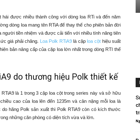
 hái được nhiều thành công với dòng loa RTi và đến năm
trường dòng loa mang tên RTiA để thay thế cho phiên bản đời
người tiền nhiệm và được cải tiến với nhiều tính năng tiên
mức giá phải chăng.
Loa Polk RTiA9
là cặp
loa cột
hiệu suất
hiên bản nâng cấp của cặp loa lớn nhất trong dòng RTI thế
iA9 do thương hiệu Polk thiết kế
 RTiA9 là 1 trong 3 cặp loa cột trong series này và sở hữu
S
chiều cao của loa lên đến 1235m và cân nặng mỗi loa là
c
 do hãng Polk sản xuất thì Polk RTiA9 còn có kích thước
tr
trong những căn phòng có diện tích vừa và lớn.
Ng