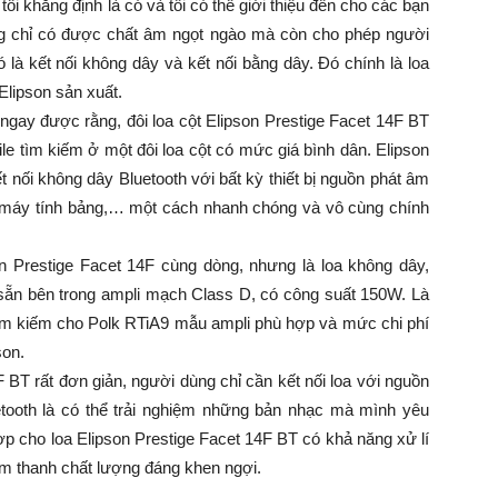
tôi khẳng định là có và tôi có thể giới thiệu đến cho các bạn
ông chỉ có được chất âm ngọt ngào mà còn cho phép người
ó là kết nối không dây và kết nối bằng dây. Đó chính là loa
Elipson sản xuất.
ngay được rằng, đôi loa cột Elipson Prestige Facet 14F BT
ile tìm kiếm ở một đôi loa cột có mức giá bình dân. Elipson
 nối không dây Bluetooth với bất kỳ thiết bị nguồn phát âm
nh, máy tính bảng,… một cách nhanh chóng và vô cùng chính
n Prestige Facet 14F cùng dòng, nhưng là loa không dây,
sẵn bên trong ampli mạch Class D, có công suất 150W. Là
 tìm kiếm cho Polk RTiA9 mẫu ampli phù hợp và mức chi phí
son.
F BT rất đơn giản, người dùng chỉ cần kết nối loa với nguồn
etooth là có thể trải nghiệm những bản nhạc mà mình yêu
hợp cho loa Elipson Prestige Facet 14F BT có khả năng xử lí
o âm thanh chất lượng đáng khen ngợi.