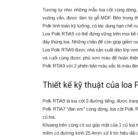
Tương tự như những mẫu loa cột cùng dòng, 
vuông vắn, được làm từ gỗ MDF. Bên trong th
Polk tính toán kỹ lưỡng, có tác dụng hạn chế ru
Loa Polk RTiA9 có thể đứng vững trên mọi bề 
đáy thùng loa. Những chân đế còn giúp giảm r
Loa Polk RTiA9 được nhà sản xuất dán lớp vene
và cuối cùng được phủ sơn màu để hoàn thiện
Polk RTiA9 với 2 phiên bản màu sắc là màu đe
Thiết kế kỹ thuật của loa 
Polk RTiA9 là loa cột 3 đường tiếng, được tran
Polk RTiA7 “đàn em” cùng dòng, loa cột Polk R
củ loa.
Khoang trên cùng có sự góp mặt của 1 củ loa t
mềm có đường kính 25.4mm xử lí tín hiệu dải 