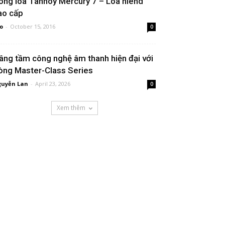
òng loa Tannoy Mercury 7 – Loa hiend
ao cấp
o
-
October 15, 2016
0
âng tầm công nghệ âm thanh hiện đại với
òng Master-Class Series
uyễn Lan
-
April 23, 2026
0
Xem thêm