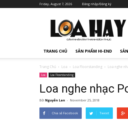
Friday, August 7, 2026
Đăng nhập/Đăng ký
TRANG CHỦ
SẢN PHẨM HI-END
SẢN
Trang Chủ
Loa
Loa Floorstanding
Loa nghe nh
Loa
Loa Floorstanding
Loa nghe nhạc Po
Bởi
Nguyễn Lan
-
November 25, 2018
Chia sẻ Facebook
Tweet