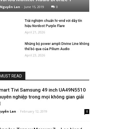
Nguyễn Lan
-
June 15, 2019
0
Trải nghiệm chuẩn hi-end với dây tín
hiệu Nordost Purple Flare
April 21, 2026
Những bộ power ampli Divine Line không
thể bỏ qua của Pilium Audio
April 23, 2026
MUST READ
mart Tivi Samsung 49 inch UA49N5510
huyên nghiệp trong mọi không gian giải
í
uyễn Lan
-
February 12, 2019
0