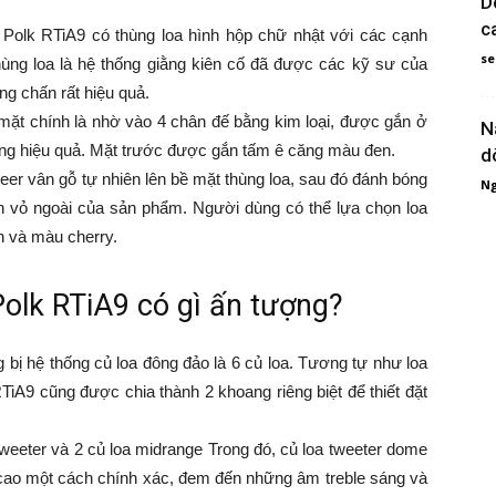
D
c
Polk RTiA9 có thùng loa hình hộp chữ nhật với các cạnh
se
ùng loa là hệ thống giằng kiên cố đã được các kỹ sư của
ng chấn rất hiệu quả.
mặt chính là nhờ vào 4 chân đế bằng kim loại, được gắn ở
N
ung hiệu quả. Mặt trước được gắn tấm ê căng màu đen.
d
er vân gỗ tự nhiên lên bề mặt thùng loa, sau đó đánh bóng
Ng
 vỏ ngoài của sản phẩm. Người dùng có thể lựa chọn loa
n và màu cherry.
Polk RTiA9 có gì ấn tượng?
g bị hệ thống củ loa đông đảo là 6 củ loa. Tương tự như loa
TiA9 cũng được chia thành 2 khoang riêng biệt để thiết đặt
weeter và 2 củ loa midrange Trong đó, củ loa tweeter dome
cao một cách chính xác, đem đến những âm treble sáng và