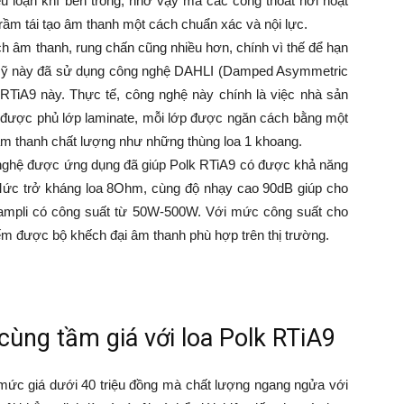
ễu loạn khí bên trong, nhờ vậy mà các cổng thoát hơi hoạt
trầm tái tạo âm thanh một cách chuẩn xác và nội lực.
ch âm thanh, rung chấn cũng nhiều hơn, chính vì thế để hạn
o Mỹ này đã sử dụng công nghệ DAHLI (Damped Asymmetric
 RTiA9 này. Thực tế, công nghệ này chính là việc nhà sản
F được phủ lớp laminate, mỗi lớp được ngăn cách bằng một
 âm thanh chất lượng như những thùng loa 1 khoang.
 nghệ được ứng dụng đã giúp Polk RTiA9 có được khả năng
Mức trở kháng loa 8Ohm, cùng độ nhạy cao 90dB giúp cho
g ampli có công suất từ 50W-500W. Với mức công suất cho
iếm được bộ khếch đại âm thanh phù hợp trên thị trường.
 cùng tầm giá với loa Polk RTiA9
ó mức giá dưới 40 triệu đồng mà chất lượng ngang ngửa với