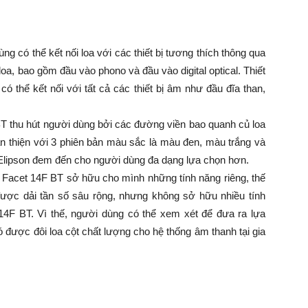
g có thể kết nối loa với các thiết bị tương thích thông qua
oa, bao gồm đầu vào phono và đầu vào digital optical. Thiết
có thể kết nối với tất cả các thiết bị âm như đầu đĩa than,
BT thu hút người dùng bởi các đường viền bao quanh củ loa
n thiện với 3 phiên bản màu sắc là màu đen, màu trắng và
a Elipson đem đến cho người dùng đa dạng lựa chọn hơn.
e Facet 14F BT sở hữu cho mình những tính năng riêng, thế
ược dải tần số sâu rộng, nhưng không sở hữu nhiều tính
 14F BT. Vì thế, người dùng có thể xem xét để đưa ra lựa
 được đôi loa cột chất lượng cho hệ thống âm thanh tại gia