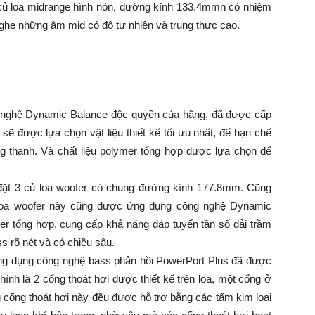
 củ loa midrange hình nón, đường kính 133.4mmn có nhiệm
 nghe những âm mid có độ tự nhiên và trung thực cao.
g nghệ Dynamic Balance độc quyền của hãng, đã được cấp
sẽ được lựa chọn vật liệu thiết kế tối ưu nhất, để hạn chế
ng thanh. Và chất liệu polymer tổng hợp được lựa chọn để
đặt 3 củ loa woofer có chung đường kính 177.8mm. Cũng
ủ loa woofer này cũng được ứng dụng công nghệ Dynamic
r tổng hợp, cung cấp khả năng đáp tuyến tần số dải trầm
 rõ nét và có chiều sâu.
ứng dụng công nghệ bass phản hồi PowerPort Plus đã được
nh là 2 cổng thoát hơi được thiết kế trên loa, một cổng ở
 cổng thoát hơi này đều được hỗ trợ bằng các tấm kim loại