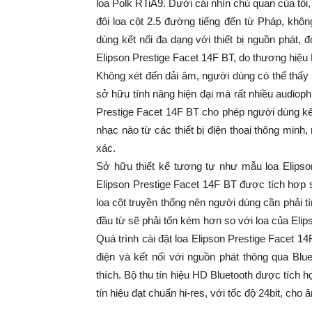
loa Polk RTiA9. Dưới cái nhìn chủ quan của tôi, 
đôi loa cột 2.5 đường tiếng đến từ Pháp, kh
dùng kết nối đa dạng với thiết bị nguồn phát, đ
Elipson Prestige Facet 14F BT, do thương hiệu 
Không xét đến dải âm, người dùng có thể thấy 
sở hữu tính năng hiện đại mà rất nhiều audioph
Prestige Facet 14F BT cho phép người dùng kết
nhạc nào từ các thiết bị điện thoại thông mi
xác.
Sở hữu thiết kế tương tự như mẫu loa Elipso
Elipson Prestige Facet 14F BT được tích hợp 
loa cột truyền thống nên người dùng cần phải
đầu từ sẽ phải tốn kém hơn so với loa của Elip
Quá trình cài đặt loa Elipson Prestige Facet 14
điện và kết nối với nguồn phát thông qua Blu
thích. Bộ thu tín hiệu HD Bluetooth được tích 
tín hiệu đạt chuẩn hi-res, với tốc độ 24bit, ch