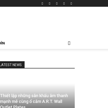
HÌN
LATEST NEWS
Thiết lập những sân khấu âm thanh
mạnh mẽ cùng ổ cắm A.R.T. Wall
Outlet Plates