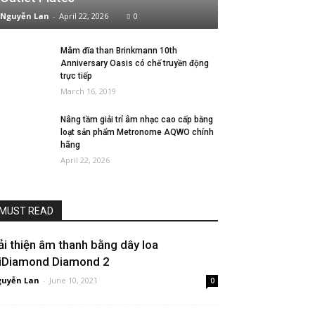
Nguyễn Lan
-
April 22, 2026
0
Mâm đĩa than Brinkmann 10th
Anniversary Oasis có chế truyền động
trực tiếp
March 16, 2019
Nâng tầm giải trí âm nhạc cao cấp bằng
loạt sản phẩm Metronome AQWO chính
hãng
April 22, 2026
MUST READ
ải thiện âm thanh bằng dây loa
iDiamond Diamond 2
uyễn Lan
-
June 10, 2021
0