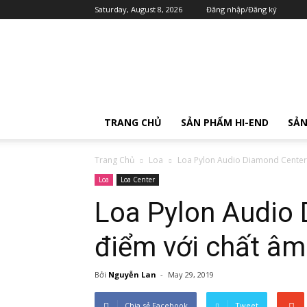
Saturday, August 8, 2026
Đăng nhập/Đăng ký
TRANG CHỦ
SẢN PHẨM HI-END
SẢN
Trang Chủ
Loa
Loa Pylon Audio Diamond Center 
Loa
Loa Center
Loa Pylon Audio 
điểm với chất âm
Bởi
Nguyễn Lan
-
May 29, 2019
Chia sẻ Facebook
Tweet