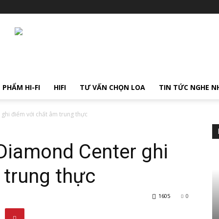
 PHẨM HI-FI
HIFI
TƯ VẤN CHỌN LOA
TIN TỨC NGHE N
ghi điểm với chất âm trung thực
Diamond Center ghi
 trung thực
1605
0