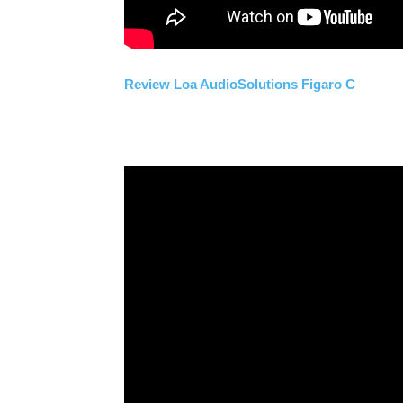
Review Loa AudioSolutions Figaro C