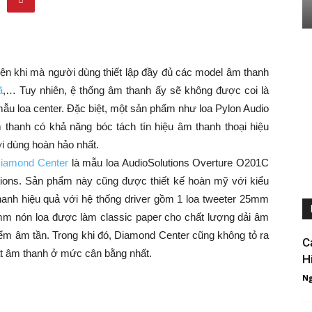
iện khi mà người dùng thiết lập đầy đủ các model âm thanh
ã
,… Tuy nhiên, ệ thống âm thanh ấy sẽ không được coi là
ẫu loa center. Đặc biệt, một sản phẩm như loa Pylon Audio
thanh có khả năng bóc tách tín hiệu âm thanh thoại hiệu
i dùng hoàn hảo nhất.
Diamond Center
là mẫu loa AudioSolutions Overture O201C
tions. Sản phẩm này cũng được thiết kế hoàn mỹ với kiểu
hanh hiệu quả với hệ thống driver gồm 1 loa tweeter 25mm
m nón loa được làm classic paper cho chất lượng dải âm
iểm âm tần. Trong khi đó, Diamond Center cũng không tỏ ra
C
t âm thanh ở mức cân bằng nhất.
H
Ng