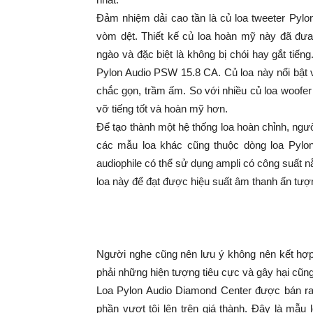
Đảm nhiệm dải cao tần là củ loa tweeter Py
vòm dệt. Thiết kế củ loa hoàn mỹ này đã đưa
ngào và đặc biệt là không bị chói hay gắt tiếng
Pylon Audio PSW 15.8 CA. Củ loa này nổi bật
chắc gọn, trầm ấm. So với nhiều củ loa woofer
vỡ tiếng tốt và hoàn mỹ hơn.
Để tạo thành một hệ thống loa hoàn chỉnh, ngư
các mẫu loa khác cũng thuộc dòng loa Pylon
audiophile có thể sử dụng ampli có công suấ
loa này để đạt được hiệu suất âm thanh ấn tượ
Người nghe cũng nên lưu ý không nên kết hợp 
phải những hiện tượng tiêu cực và gây hại cũng
Loa Pylon Audio Diamond Center được bán ra
phần vượt tội lên trên giá thành. Đây là mẫu