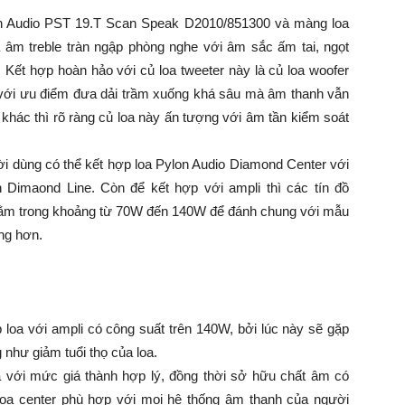
lon Audio PST 19.T Scan Speak D2010/851300 và màng loa
 âm treble tràn ngập phòng nghe với âm sắc ấm tai, ngọt
. Kết hợp hoàn hảo với củ loa tweeter này là củ loa woofer
 với ưu điểm đưa dải trầm xuống khá sâu mà âm thanh vẫn
 khác thì rõ ràng củ loa này ấn tượng với âm tần kiểm soát
ời dùng có thể kết hợp loa Pylon Audio Diamond Center với
 Dimaond Line. Còn để kết hợp với ampli thì các tín đồ
t nằm trong khoảng từ 70W đến 140W để đánh chung với mẫu
ng hơn.
loa với ampli có công suất trên 140W, bởi lúc này sẽ gặp
 như giảm tuổi thọ của loa.
 với mức giá thành hợp lý, đồng thời sở hữu chất âm có
 loa center phù hợp với mọi hệ thống âm thanh của người