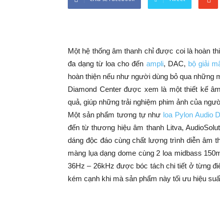
Một hệ thống âm thanh chỉ được coi là hoàn th
đa dạng từ loa cho đến
ampli
, DAC,
bộ giải m
hoàn thiện nếu như người dùng bỏ qua những m
Diamond Center được xem là một thiết kế âm 
quả, giúp những trải nghiệm phim ảnh của ngườ
Một sản phẩm tương tự như
loa Pylon Audio 
đến từ thương hiệu âm thanh Litva, AudioSolu
dáng độc đáo cùng chất lượng trình diễn âm t
màng lụa dạng dome cùng 2 loa midbass 150m
36Hz – 26kHz được bóc tách chi tiết ở từng đ
kém cạnh khi mà sản phẩm này tối ưu hiệu suấ