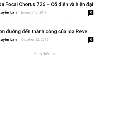
oa Focal Chorus 726 – Cổ điển và hiện đại
uyễn Lan
-
January 12, 2018
0
on đường đến thành công của loa Revel
uyễn Lan
-
October 12, 2016
0
Xem thêm