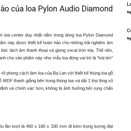
L
ngào của loa Pylon Audio Diamond
Ng
C
m loa center duy nhất nằm trong dòng loa Pylon Diamond
Ng
hẩm này được thiết kế hoàn hảo cho những trải nghiệm âm
óc tách âm thanh thoại và giọng vocal tròn trịa. Thế nên,
nh cho sản phẩm này như mẫu loa đóng vai trò là “trái tim”
 phong cách làm loa của Ba Lan với thiết kế thùng loa gỗ
 MDF thanh giằng bên trong thùng loa và dải 1 lớp lông vũ
n định và chính xác hơn, không bị ảnh hưởng bởi rung chấn
lần lượt là 460 x 180 x 330 mm đi kèm trọng lượng đạt