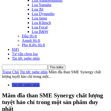
Loa Audiosolutions
Loa Yamaha
Loa Jbl
Loa Dynaudio
Loa Jamo
Loa Klipsch
Loa Focal
Loa B&W
Đầu Hi-fi
Ampli Hi-fi
Phụ Kiện Hi-fi
HiFi
Tư vấn chọn loa
Tin tức nghe nhìn
Trang Chủ
Tin tức nghe nhìn
Mâm đĩa than SME Synergy chất
lượng tuyệt hảo chỉ trong một...
Tin tức nghe nhìn
Mâm đĩa than SME Synergy chất lượng
tuyệt hảo chỉ trong một sản phẩm duy
nhất