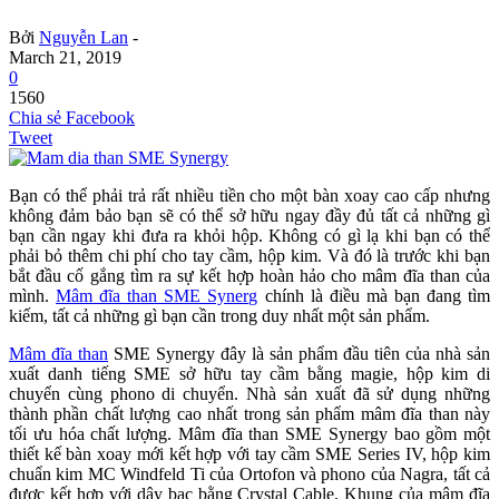
Bởi
Nguyễn Lan
-
March 21, 2019
0
1560
Chia sẻ Facebook
Tweet
Bạn có thể phải trả rất nhiều tiền cho một bàn xoay cao cấp nhưng
không đảm bảo bạn sẽ có thể sở hữu ngay đầy đủ tất cả những gì
bạn cần ngay khi đưa ra khỏi hộp. Không có gì lạ khi bạn có thể
phải bỏ thêm chi phí cho tay cầm, hộp kim. Và đó là trước khi bạn
bắt đầu cố gắng tìm ra sự kết hợp hoàn hảo cho mâm đĩa than của
mình.
Mâm đĩa than SME Synerg
chính là điều mà bạn đang tìm
kiếm, tất cả những gì bạn cần trong duy nhất một sản phẩm.
Mâm đĩa than
SME Synergy đây là sản phẩm đầu tiên của nhà sản
xuất danh tiếng SME sở hữu tay cầm bằng magie, hộp kim di
chuyển cùng phono di chuyển. Nhà sản xuất đã sử dụng những
thành phần chất lượng cao nhất trong sản phẩm mâm đĩa than này
tối ưu hóa chất lượng. Mâm đĩa than SME Synergy bao gồm một
thiết kế bàn xoay mới kết hợp với tay cầm SME Series IV, hộp kim
chuẩn kim MC Windfeld Ti của Ortofon và phono của Nagra, tất cả
được kết hợp với dây bạc bằng Crystal Cable. Khung của mâm đĩa