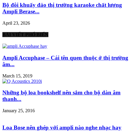
Bộ đôi khuấy đảo thị trường karaoke chất lượng
Ampli Berase...
April 23, 2026
BÀI VIẾT PHỔ BIẾN
Ampli Accuphase – Cái tên quen thuộc ở thị trường
âm...
March 15, 2019
Những bộ loa bookshelf nên sắm cho bộ dàn âm
thanh...
January 25, 2016
Loa Bose nên ghép với ampli nào nghe nhạc hay