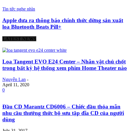
Tin tức nghe nhìn
Apple đưa ra thông báo chính thức dừng sản xuất
loa Bluetooth Beats Pill+
LATEST NEWS
Loa Tangent EVO E24 Center – Nhân vật chủ chốt
trong bất kỳ hệ thống xem phim Home Theater nào
Nguyễn Lan
-
April 11, 2020
0
Đầu CD Marantz CD6006 – Chiếc đầu thỏa mãn
nhu cầu thưởng thức bộ sưu tập đĩa CD của người
dùng
July 31, 2017