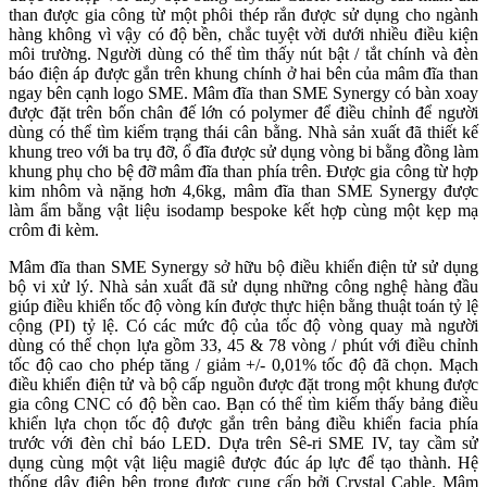
than được gia công từ một phôi thép rắn được sử dụng cho ngành
hàng không vì vậy có độ bền, chắc tuyệt vời dưới nhiều điều kiện
môi trường. Người dùng có thể tìm thấy nút bật / tắt chính và đèn
báo điện áp được gắn trên khung chính ở hai bên của mâm đĩa than
ngay bên cạnh logo SME. Mâm đĩa than SME Synergy có bàn xoay
được đặt trên bốn chân đế lớn có polymer để điều chỉnh để người
dùng có thể tìm kiếm trạng thái cân bằng. Nhà sản xuất đã thiết kế
khung treo với ba trụ đỡ, ổ đĩa được sử dụng vòng bi bằng đồng làm
khung phụ cho bệ đỡ mâm đĩa than phía trên. Được gia công từ hợp
kim nhôm và nặng hơn 4,6kg, mâm đĩa than SME Synergy được
làm ẩm bằng vật liệu isodamp bespoke kết hợp cùng một kẹp mạ
crôm đi kèm.
Mâm đĩa than SME Synergy sở hữu bộ điều khiển điện tử sử dụng
bộ vi xử lý. Nhà sản xuất đã sử dụng những công nghệ hàng đầu
giúp điều khiển tốc độ vòng kín được thực hiện bằng thuật toán tỷ lệ
cộng (PI) tỷ lệ. Có các mức độ của tốc độ vòng quay mà người
dùng có thể chọn lựa gồm 33, 45 & 78 vòng / phút với điều chỉnh
tốc độ cao cho phép tăng / giảm +/- 0,01% tốc độ đã chọn. Mạch
điều khiển điện tử và bộ cấp nguồn được đặt trong một khung được
gia công CNC có độ bền cao. Bạn có thể tìm kiếm thấy bảng điều
khiển lựa chọn tốc độ được gắn trên bảng điều khiển facia phía
trước với đèn chỉ báo LED. Dựa trên Sê-ri SME IV, tay cầm sử
dụng cùng một vật liệu magiê được đúc áp lực để tạo thành. Hệ
thống dây điện bên trong được cung cấp bởi Crystal Cable. Mâm