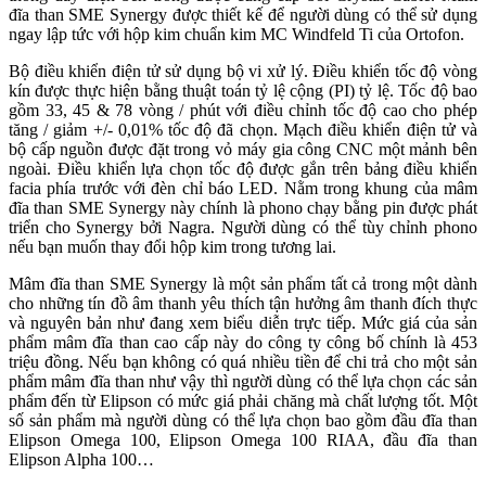
đĩa than SME Synergy được thiết kế để người dùng có thể sử dụng
ngay lập tức với hộp kim chuẩn kim MC Windfeld Ti của Ortofon.
Bộ điều khiển điện tử sử dụng bộ vi xử lý. Điều khiển tốc độ vòng
kín được thực hiện bằng thuật toán tỷ lệ cộng (PI) tỷ lệ. Tốc độ bao
gồm 33, 45 & 78 vòng / phút với điều chỉnh tốc độ cao cho phép
tăng / giảm +/- 0,01% tốc độ đã chọn. Mạch điều khiển điện tử và
bộ cấp nguồn được đặt trong vỏ máy gia công CNC một mảnh bên
ngoài. Điều khiển lựa chọn tốc độ được gắn trên bảng điều khiển
facia phía trước với đèn chỉ báo LED. Nằm trong khung của mâm
đĩa than SME Synergy này chính là phono chạy bằng pin được phát
triển cho Synergy bởi Nagra. Người dùng có thể tùy chỉnh phono
nếu bạn muốn thay đổi hộp kim trong tương lai.
Mâm đĩa than SME Synergy là một sản phẩm tất cả trong một dành
cho những tín đồ âm thanh yêu thích tận hưởng âm thanh đích thực
và nguyên bản như đang xem biểu diễn trực tiếp. Mức giá của sản
phẩm mâm đĩa than cao cấp này do công ty công bố chính là 453
triệu đồng. Nếu bạn không có quá nhiều tiền để chi trả cho một sản
phẩm mâm đĩa than như vậy thì người dùng có thể lựa chọn các sản
phẩm đến từ Elipson có mức giá phải chăng mà chất lượng tốt. Một
số sản phẩm mà người dùng có thể lựa chọn bao gồm đầu đĩa than
Elipson Omega 100, Elipson Omega 100 RIAA, đầu đĩa than
Elipson Alpha 100…