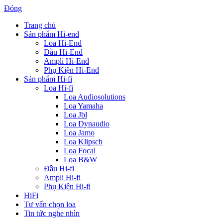
Đóng
Trang chủ
Sản phẩm Hi-end
Loa Hi-End
Đầu Hi-End
Ampli Hi-End
Phụ Kiện Hi-End
Sản phẩm Hi-fi
Loa Hi-fi
Loa Audiosolutions
Loa Yamaha
Loa Jbl
Loa Dynaudio
Loa Jamo
Loa Klipsch
Loa Focal
Loa B&W
Đầu Hi-fi
Ampli Hi-fi
Phụ Kiện Hi-fi
HiFi
Tư vấn chọn loa
Tin tức nghe nhìn