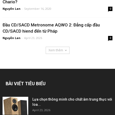
Chario?
Nguyễn Lan
-
September 16, 2020
0
Đầu CD/SACD Metronome AQWO 2: Đẳng cấp đầu
CD/SACD hiend đến từ Pháp
Nguyễn Lan
-
April 23, 2026
0
Xem thêm
BÀI VIẾT TIÊU BIỂU
Lựa chọn thông minh cho chất âm trung thực với
loa...
April 23, 2026