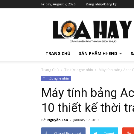
Friday, August 7, 2026
Đăng nhập/Đăng ký
TRANG CHỦ
SẢN PHẨM HI-END
S
Trang Chủ
Tin tức nghe nhìn
Máy tính bảng Acer C
Tin tức nghe nhìn
Máy tính bảng A
10 thiết kế thời t
Bởi
Nguyễn Lan
-
January 17, 2019
Chia sẻ Facebook
Tweet