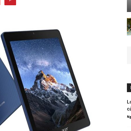
L
c
Ng