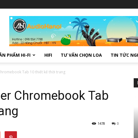
ẢN PHẨM HI-FI
HIFI
TƯ VẤN CHỌN LOA
TIN TỨC NG
hromebook Tab 10 thiết kế thời trang
cer Chromebook Tab
rang
1478
0