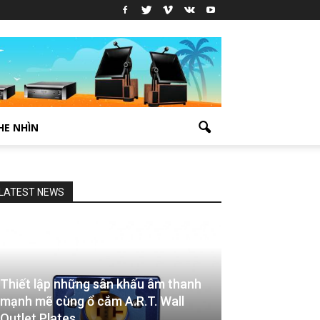
HE NHÌN
LATEST NEWS
Thiết lập những sân khấu âm thanh
mạnh mẽ cùng ổ cắm A.R.T. Wall
Outlet Plates