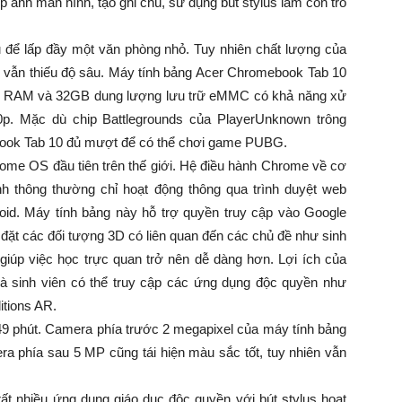
 ảnh màn hình, tạo ghi chú, sử dụng bút stylus làm con trỏ
để lấp đầy một văn phòng nhỏ. Tuy nhiên chất lượng của
 vẫn thiếu độ sâu. Máy tính bảng Acer Chromebook Tab 10
GB RAM và 32GB dung lượng lưu trữ eMMC có khả năng xử
0p. Mặc dù chip Battlegrounds của PlayerUnknown trông
ebook Tab 10 đủ mượt để có thể chơi game PUBG.
me OS đầu tiên trên thế giới. Hệ điều hành Chrome về cơ
nh thông thường chỉ hoạt động thông qua trình duyệt web
d. Máy tính bảng này hỗ trợ quyền truy cập vào Google
 đặt các đối tượng 3D có liên quan đến các chủ đề như sinh
 giúp việc học trực quan trở nên dễ dàng hơn. Lợi ích của
à sinh viên có thể truy cập các ứng dụng độc quyền như
tions AR.
49 phút. Camera phía trước 2 megapixel của máy tính bảng
ra phía sau 5 MP cũng tái hiện màu sắc tốt, tuy nhiên vẫn
t nhiều ứng dụng giáo dục độc quyền với bút stylus hoạt