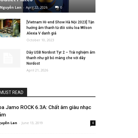
Nguyễn Lan
-
April 22, 2026
0
[Vietnam Hi-end Show Hà Nội 2023] Tận
hưởng âm thanh từ đôi siêu loa Wilson
Alexia V danh giá
October 10, 2023
Dây USB Nordost Tyr 2 – Trải nghiệm âm
thanh như gỡ bỏ màng che với dây
Nordost
April 21, 2026
MUST READ
oa Jamo ROCK 6.3A: Chất âm giàu nhạc
ảm
uyễn Lan
-
June 13, 2019
0