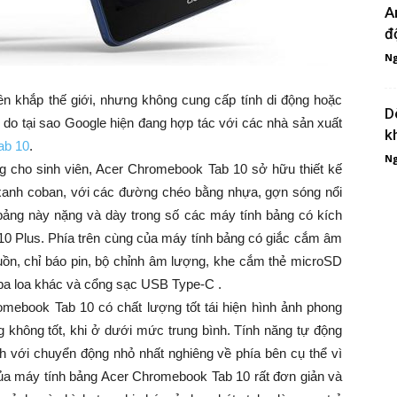
A
đ
Ng
ên khắp thế giới, nhưng không cung cấp tính di động hoặc
D
 lý do tại sao Google hiện đang hợp tác với các nhà sản xuất
k
ab 10
.
Ng
ng cho sinh viên, Acer Chromebook Tab 10 sở hữu thiết kế
xanh coban, với các đường chéo bằng nhựa, gợn sóng nổi
bảng này nặng và dày trong số các máy tính bảng có kích
10 Plus. Phía trên cùng của máy tính bảng có giắc cắm âm
nguồn, chỉ báo pin, bộ chỉnh âm lượng, khe cắm thẻ microSD
 ba loa khác và cổng sạc USB Type-C .
mebook Tab 10 có chất lượng tốt tái hiện hình ảnh phong
g không tốt, khi ở dưới mức trung bình. Tính năng tự động
nh với chuyển động nhỏ nhất nghiêng về phía bên cụ thể vì
ủa máy tính bảng Acer Chromebook Tab 10 rất đơn giản và