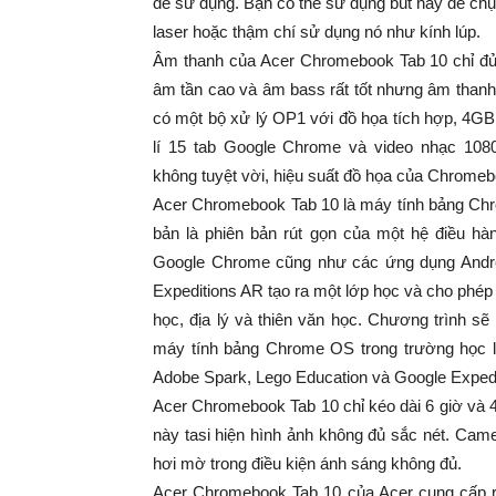
dễ sử dụng. Bạn có thể sử dụng bút này để chụp
laser hoặc thậm chí sử dụng nó như kính lúp.
Âm thanh của Acer Chromebook Tab 10 chỉ đủ 
âm tần cao và âm bass rất tốt nhưng âm thanh
có một bộ xử lý OP1 với đồ họa tích hợp, 4
lí 15 tab Google Chrome và video nhạc 108
không tuyệt vời, hiệu suất đồ họa của Chrom
Acer Chromebook Tab 10 là máy tính bảng Chro
bản là phiên bản rút gọn của một hệ điều hà
Google Chrome cũng như các ứng dụng Androi
Expeditions AR tạo ra một lớp học và cho phép
học, địa lý và thiên văn học. Chương trình sẽ
máy tính bảng Chrome OS trong trường học l
Adobe Spark, Lego Education và Google Expedi
Acer Chromebook Tab 10 chỉ kéo dài 6 giờ và 
này tasi hiện hình ảnh không đủ sắc nét. Came
hơi mờ trong điều kiện ánh sáng không đủ.
Acer Chromebook Tab 10 của Acer cung cấp rấ