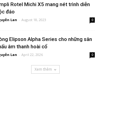
mpli Rotel Michi X5 mang nét trình diễn
ộc đáo
uyễn Lan
-
August 18, 2023
0
òng Elipson Alpha Series cho những sân
hấu âm thanh hoài cổ
uyễn Lan
-
April 22, 2026
0
Xem thêm