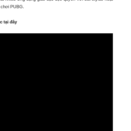
ò chơi PUBG.
 tại đây