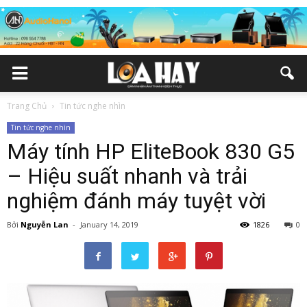
Trang Chủ
Tin tức nghe nhìn
Tin tức nghe nhìn
Máy tính HP EliteBook 830 G5
– Hiệu suất nhanh và trải
nghiệm đánh máy tuyệt vời
Bởi
Nguyễn Lan
-
January 14, 2019
1826
0