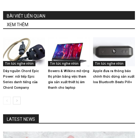
BÀI VIẾT LIÊN QUAN
XEM THÊM
Tin tức nghe nhìn
Tin tức nghe nhìn
Tin tức nghe nhìn
Dây nguồn Chord Epic
Bowers & Wilkins mở rộng
Apple đưa ra thông báo
Power: nối tiếp Epic
thị phần bằng việc tham
chính thức dừng sản xuất
Series danh tiếng của
gia sản xuất thiết bị âm
loa Bluetooth Beats Pill+
Chord Company
thanh cho laptop
LATEST NEWS