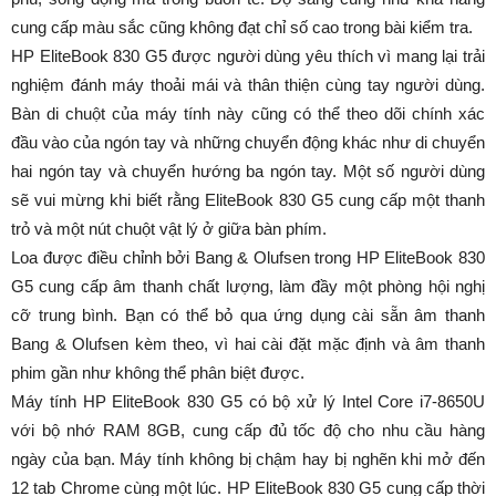
cung cấp màu sắc cũng không đạt chỉ số cao trong bài kiểm tra.
HP EliteBook 830 G5 được người dùng yêu thích vì mang lại trải
nghiệm đánh máy thoải mái và thân thiện cùng tay người dùng.
Bàn di chuột của máy tính này cũng có thể theo dõi chính xác
đầu vào của ngón tay và những chuyển động khác như di chuyển
hai ngón tay và chuyển hướng ba ngón tay. Một số người dùng
sẽ vui mừng khi biết rằng EliteBook 830 G5 cung cấp một thanh
trỏ và một nút chuột vật lý ở giữa bàn phím.
Loa được điều chỉnh bởi Bang & Olufsen trong HP EliteBook 830
G5 cung cấp âm thanh chất lượng, làm đầy một phòng hội nghị
cỡ trung bình. Bạn có thể bỏ qua ứng dụng cài sẵn âm thanh
Bang & Olufsen kèm theo, vì hai cài đặt mặc định và âm thanh
phim gần như không thể phân biệt được.
Máy tính HP EliteBook 830 G5 có bộ xử lý Intel Core i7-8650U
với bộ nhớ RAM 8GB, cung cấp đủ tốc độ cho nhu cầu hàng
ngày của bạn. Máy tính không bị chậm hay bị nghẽn khi mở đến
12 tab Chrome cùng một lúc. HP EliteBook 830 G5 cung cấp thời