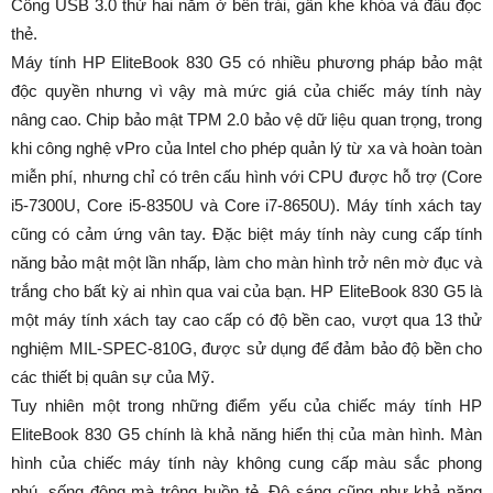
Cổng USB 3.0 thứ hai nằm ở bên trái, gần khe khóa và đầu đọc
thẻ.
Máy tính HP EliteBook 830 G5 có nhiều phương pháp bảo mật
độc quyền nhưng vì vậy mà mức giá của chiếc máy tính này
nâng cao. Chip bảo mật TPM 2.0 bảo vệ dữ liệu quan trọng, trong
khi công nghệ vPro của Intel cho phép quản lý từ xa và hoàn toàn
miễn phí, nhưng chỉ có trên cấu hình với CPU được hỗ trợ (Core
i5-7300U, Core i5-8350U và Core i7-8650U). Máy tính xách tay
cũng có cảm ứng vân tay. Đặc biệt máy tính này cung cấp tính
năng bảo mật một lần nhấp, làm cho màn hình trở nên mờ đục và
trắng cho bất kỳ ai nhìn qua vai của bạn. HP EliteBook 830 G5 là
một máy tính xách tay cao cấp có độ bền cao, vượt qua 13 thử
nghiệm MIL-SPEC-810G, được sử dụng để đảm bảo độ bền cho
các thiết bị quân sự của Mỹ.
Tuy nhiên một trong những điểm yếu của chiếc máy tính HP
EliteBook 830 G5 chính là khả năng hiển thị của màn hình. Màn
hình của chiếc máy tính này không cung cấp màu sắc phong
phú, sống động mà trông buồn tẻ. Độ sáng cũng như khả năng