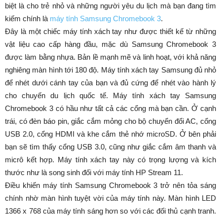
biệt là cho trẻ nhỏ và những người yêu du lịch mà bạn đang tìm
kiếm chính là
máy tính Samsung Chromebook 3
.
Đây là một chiếc máy tính xách tay như được thiết kế từ những
vật liệu cao cấp hàng đầu, mặc dù Samsung Chromebook 3
được làm bằng nhựa. Bản lề mạnh mẽ và linh hoạt, với khả năng
nghiêng màn hình tới 180 độ. Máy tính xách tay Samsung đủ nhỏ
để nhét dưới cánh tay của bạn và đủ cứng để nhét vào hành lý
cho chuyến du lịch quốc tế. Máy tính xách tay Samsung
Chromebook 3 có hầu như tất cả các cổng mà bạn cần. Ở cạnh
trái, có đèn báo pin, giắc cắm mỏng cho bộ chuyển đổi AC, cổng
USB 2.0, cổng HDMI và khe cắm thẻ nhớ microSD. Ở bên phải
bạn sẽ tìm thấy cổng USB 3.0, cũng như giắc cắm âm thanh và
micrô kết hợp. Máy tính xách tay này có trọng lượng và kích
thước như là song sinh đối với máy tính HP Stream 11.
Điều khiến máy tính Samsung Chromebook 3 trở nên tỏa sáng
chính nhờ màn hình tuyệt vời của máy tính này. Màn hình LED
1366 x 768 của máy tính sáng hơn so với các đối thủ cạnh tranh.