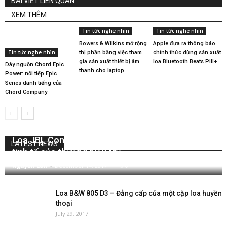
BÀI VIẾT LIÊN QUAN
XEM THÊM
Tin tức nghe nhìn
Tin tức nghe nhìn
Bowers & Wilkins mở rộng
Apple đưa ra thông báo
Tin tức nghe nhìn
thị phần bằng việc tham
chính thức dừng sản xuất
gia sản xuất thiết bị âm
loa Bluetooth Beats Pill+
Dây nguồn Chord Epic
thanh cho laptop
Power: nối tiếp Epic
Series danh tiếng của
Chord Company
Loa JBL Control X Wireless – Mẫu loa Bluetooth
LATEST NEWS
tinh tế của thương hiệu Mỹ
Nguyễn Lan
-
December 14, 2017
0
Loa B&W 805 D3 – Đẳng cấp của một cặp loa huyền
thoại
July 29, 2017