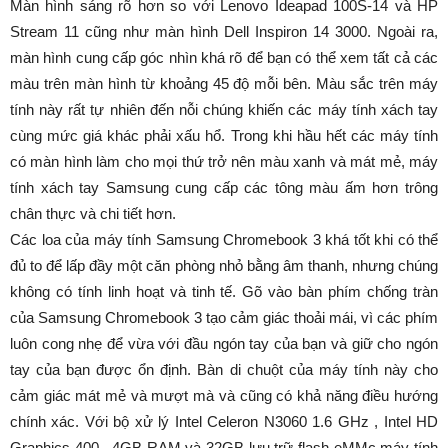
Màn hình sáng rõ hơn so với Lenovo Ideapad 100S-14 và HP
Stream 11 cũng như màn hình Dell Inspiron 14 3000. Ngoài ra,
màn hình cung cấp góc nhìn khá rõ để bạn có thể xem tất cả các
màu trên màn hình từ khoảng 45 độ mỗi bên. Màu sắc trên máy
tính này rất tự nhiên đến nỗi chúng khiến các máy tính xách tay
cùng mức giá khác phải xấu hổ. Trong khi hầu hết các máy tính
có màn hình làm cho mọi thứ trở nên màu xanh và mát mẻ, máy
tính xách tay Samsung cung cấp các tông màu ấm hơn trông
chân thực và chi tiết hơn.
Các loa của máy tính Samsung Chromebook 3 khá tốt khi có thể
đủ to để lấp đầy một căn phòng nhỏ bằng âm thanh, nhưng chúng
không có tính linh hoạt và tinh tế. Gõ vào bàn phím chống tràn
của Samsung Chromebook 3 tạo cảm giác thoải mái, vì các phím
luôn cong nhẹ để vừa với đầu ngón tay của bạn và giữ cho ngón
tay của bạn được ổn định. Bàn di chuột của máy tính này cho
cảm giác mát mẻ và mượt mà và cũng có khả năng điều hướng
chính xác. Với bộ xử lý Intel Celeron N3060 1.6 GHz , Intel HD
Graphics 400 , 4GB RAM và 32GB lưu trữ flash eMMc máy tính