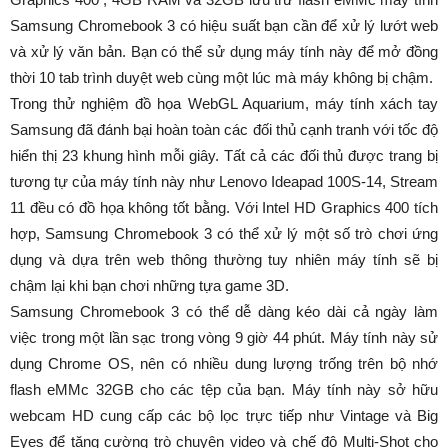
Samsung Chromebook 3 có hiệu suất bạn cần để xử lý lướt web
và xử lý văn bản. Bạn có thể sử dụng máy tính này để mở đồng
thời 10 tab trình duyệt web cùng một lúc mà máy không bị chậm.
Trong thử nghiệm đồ họa WebGL Aquarium, máy tính xách tay
Samsung đã đánh bại hoàn toàn các đối thủ cạnh tranh với tốc độ
hiển thị 23 khung hình mỗi giây. Tất cả các đối thủ được trang bị
tương tự của máy tính này như Lenovo Ideapad 100S-14, Stream
11 đều có đồ họa không tốt bằng. Với Intel HD Graphics 400 tích
hợp, Samsung Chromebook 3 có thể xử lý một số trò chơi ứng
dụng và dựa trên web thông thường tuy nhiên máy tính sẽ bị
chậm lại khi bạn chơi những tựa game 3D.
Samsung Chromebook 3 có thể dễ dàng kéo dài cả ngày làm
việc trong một lần sạc trong vòng 9 giờ 44 phút. Máy tính này sử
dụng Chrome OS, nên có nhiều dung lượng trống trên bộ nhớ
flash eMMc 32GB cho các tệp của bạn. Máy tính này sở hữu
webcam HD cung cấp các bộ lọc trực tiếp như Vintage và Big
Eyes để tăng cường trò chuyện video và chế độ Multi-Shot cho