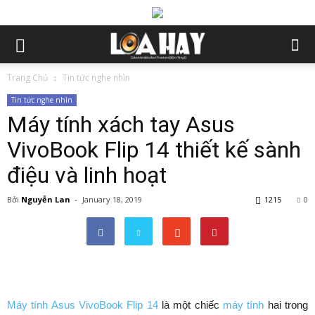
Trang Chủ
Tin tức nghe nhìn
Tin tức nghe nhìn
Máy tính xách tay Asus
VivoBook Flip 14 thiết kế sành
điệu và linh hoạt
Bởi
Nguyễn Lan
-
January 18, 2019
1215
0
Máy tính Asus VivoBook Flip 14
là một chiếc
máy tính
hai trong