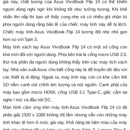
giá này, chất lượng của Asus VivoBook Flip 14 có thể khiến
người dùng nghi ngờ khi không tốt như tưởng tượng. Khi khẽ
nhấn lên nắp thì bạn sẽ thấy cong nhẹ và có nhiều ghi nhận từ
phía người dùng rằng bản lề của chiếc máy tính này dễ bị lệch.
Chiếc máy tính Asus VivoBook Flip 14 tương đối nhẹ nhỏ gọn
hơn so với Spin 3.
Máy tính xách tay Asus VivoBook Flip 14 có một số cổng còn
khá mới đối với người dùng. Phía bên trái là cổng micro USB 2.0,
thứ mà phần đa người dùng không thấy trên các máy tích xách
tay. Nhà sản xuất Asus cho biết cổng này là để truyền dữ liệu với
các thiết bị di động. Ngoài ra, máy tính này còn có khe cắm thẻ
SD nằm cạnh nút chỉnh âm lượng và nút nguồn. Cạnh phải của
máy bao gồm micro HDMI, cổng USB 3.1 Type-C, giắc cắm tai
nghe / mic và đầu nối DC.
Màn hình cảm ứng trên máy tính Asus VivoBook Flip 14 có độ
phân giải 1920 x 1080 không tốt lắm nhưng vẫn còn những máy
tính khác tệ hơn ở mức giá này. Khả năng tái hiện màu của máy
tính này không tốt và kém so với Acer Spin 3, Lenovo Flex 6.