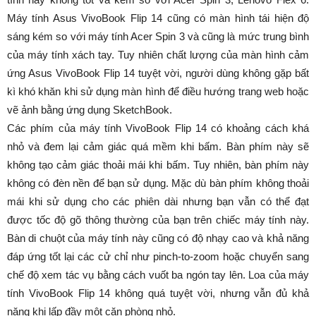
Máy tính Asus VivoBook Flip 14 cũng có màn hình tái hiện độ
sáng kém so với máy tính Acer Spin 3 và cũng là mức trung bình
của máy tính xách tay. Tuy nhiên chất lượng của màn hình cảm
ứng Asus VivoBook Flip 14 tuyệt vời, người dùng không gặp bất
kì khó khăn khi sử dụng màn hình để điều hướng trang web hoặc
vẽ ảnh bằng ứng dụng SketchBook.
Các phím của máy tính VivoBook Flip 14 có khoảng cách khá
nhỏ và đem lại cảm giác quá mềm khi bấm. Bàn phím này sẽ
không tạo cảm giác thoải mái khi bấm. Tuy nhiên, bàn phím này
không có đèn nền để bạn sử dụng. Mặc dù bàn phím không thoải
mái khi sử dụng cho các phiên dài nhưng bạn vẫn có thể đạt
được tốc độ gõ thông thường của bạn trên chiếc máy tính này.
Bàn di chuột của máy tính này cũng có độ nhạy cao và khả năng
đáp ứng tốt lại các cử chỉ như pinch-to-zoom hoặc chuyển sang
chế độ xem tác vụ bằng cách vuốt ba ngón tay lên. Loa của máy
tính VivoBook Flip 14 không quá tuyệt vời, nhưng vẫn đủ khả
năng khi lấp đầy một căn phòng nhỏ.