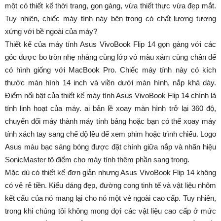
một có thiết kế thời trang, gọn gàng, vừa thiết thực vừa đẹp mắt.
Tuy nhiên, chiếc máy tính này bên trong có chất lượng tương
xứng với bề ngoài của máy?
Thiết kế của máy tính Asus VivoBook Flip 14 gọn gàng với các
góc được bo tròn nhẹ nhàng cùng lớp vỏ màu xám cùng chân đế
có hình giống với MacBook Pro. Chiếc máy tính này có kích
thước màn hình 14 inch và viền dưới màn hình, nắp khá dày.
Điểm nổi bật của thiết kế máy tính Asus VivoBook Flip 14 chính là
tính linh hoạt của máy. ai bản lề xoay màn hình trở lại 360 độ,
chuyển đổi máy thành máy tính bảng hoặc bạn có thể xoay máy
tính xách tay sang chế độ lều để xem phim hoặc trình chiếu. Logo
Asus màu bạc sáng bóng được đặt chính giữa nắp và nhãn hiệu
SonicMaster tô điểm cho máy tính thêm phần sang trọng.
Mặc dù có thiết kế đơn giản nhưng Asus VivoBook Flip 14 không
có vẻ rẻ tiền. Kiểu dáng đẹp, đường cong tinh tế và vật liệu nhôm
kết cấu của nó mang lại cho nó một vẻ ngoài cao cấp. Tuy nhiên,
trong khi chúng tôi không mong đợi các vật liệu cao cấp ở mức