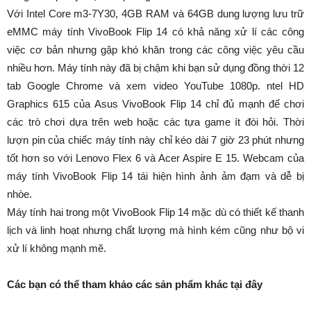
Với Intel Core m3-7Y30, 4GB RAM và 64GB dung lượng lưu trữ
eMMC máy tính VivoBook Flip 14 có khả năng xử lí các công
việc cơ bản nhưng gặp khó khăn trong các công việc yêu cầu
nhiều hơn. Máy tính này đã bị chậm khi bạn sử dụng đồng thời 12
tab Google Chrome và xem video YouTube 1080p. ntel HD
Graphics 615 của Asus VivoBook Flip 14 chỉ đủ mạnh để chơi
các trò chơi dựa trên web hoặc các tựa game ít đòi hỏi. Thời
lượn pin của chiếc máy tính này chỉ kéo dài 7 giờ 23 phút nhưng
tốt hơn so với Lenovo Flex 6 và Acer Aspire E 15. Webcam của
máy tính VivoBook Flip 14 tái hiện hình ảnh ảm đạm và dễ bị
nhòe.
Máy tính hai trong một VivoBook Flip 14 mặc dù có thiết kế thanh
lịch và linh hoạt nhưng chất lượng mà hình kém cũng như bộ vi
xử lí không mạnh mẽ.
Các bạn có thể tham khảo các sản phẩm khác tại đây