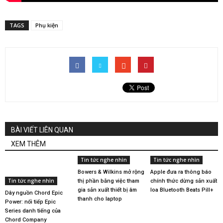
TAGS
Phụ kiện
BÀI VIẾT LIÊN QUAN
XEM THÊM
Tin tức nghe nhìn
Tin tức nghe nhìn
Bowers & Wilkins mở rộng
Apple đưa ra thông báo
Tin tức nghe nhìn
thị phần bằng việc tham
chính thức dừng sản xuất
gia sản xuất thiết bị âm
loa Bluetooth Beats Pill+
Dây nguồn Chord Epic
thanh cho laptop
Power: nối tiếp Epic
Series danh tiếng của
Chord Company