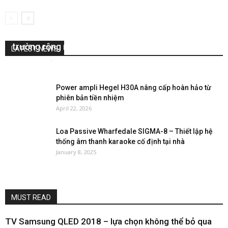
Khám phá dây loa Nordost Red Dawn 3 – Âm
trường rộng mở, chi tiết tinh tế
LATEST NEWS
Nguyễn Lan
-
April 21, 2026
0
Power ampli Hegel H30A nâng cấp hoàn hảo từ
phiên bản tiền nhiệm
April 22, 2026
Loa Passive Wharfedale SIGMA-8 – Thiết lập hệ
thống âm thanh karaoke cố định tại nhà
January 8, 2025
MUST READ
TV Samsung QLED 2018 – lựa chọn không thể bỏ qua