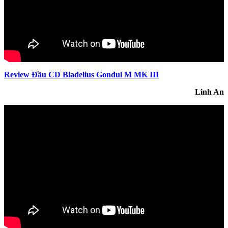
Review Đầu CD Bladelius Gondul M MK III
Linh An