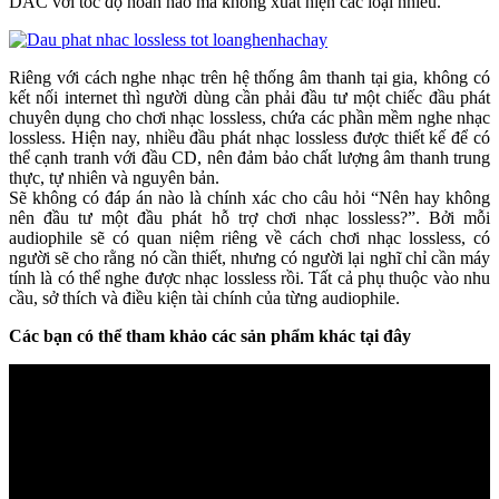
DAC với tốc độ hoàn hảo mà không xuất hiện các loại nhiễu.
Riêng với cách nghe nhạc trên hệ thống âm thanh tại gia, không có
kết nối internet thì người dùng cần phải đầu tư một chiếc đầu phát
chuyên dụng cho chơi nhạc lossless, chứa các phần mềm nghe nhạc
lossless. Hiện nay, nhiều đầu phát nhạc lossless được thiết kế để có
thể cạnh tranh với đầu CD, nên đảm bảo chất lượng âm thanh trung
thực, tự nhiên và nguyên bản.
Sẽ không có đáp án nào là chính xác cho câu hỏi “Nên hay không
nên đầu tư một đầu phát hỗ trợ chơi nhạc lossless?”. Bởi mỗi
audiophile sẽ có quan niệm riêng về cách chơi nhạc lossless, có
người sẽ cho rằng nó cần thiết, nhưng có người lại nghĩ chỉ cần máy
tính là có thể nghe được nhạc lossless rồi. Tất cả phụ thuộc vào nhu
cầu, sở thích và điều kiện tài chính của từng audiophile.
Các bạn có thể tham khảo các sản phẩm khác tại đây