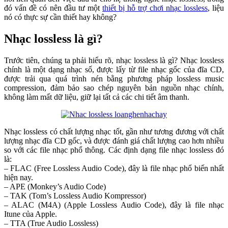
đó vấn đề có nên đầu tư một
thiết bị hỗ trợ chơi nhạc lossless
, liệu
nó có thực sự cần thiết hay không?
Nhạc lossless là gì?
Trước tiên, chúng ta phải hiểu rõ, nhạc lossless là gì? Nhạc lossless
chính là một dạng nhạc số, được lấy từ file nhạc gốc của đĩa CD,
được trải qua quá trình nén bằng phương pháp lossless music
compression, đảm bảo sao chép nguyên bản nguồn nhạc chính,
không làm mất dữ liệu, giữ lại tất cả các chi tiết âm thanh.
Nhạc lossless có chất lượng nhạc tốt, gần như tương đương với chất
lượng nhạc đĩa CD gốc, và được đánh giá chất lượng cao hơn nhiều
so với các file nhạc phổ thông. Các định dạng file nhạc lossless đó
là:
– FLAC (Free Lossless Audio Code), đây là file nhạc phổ biến nhất
hiện nay.
– APE (Monkey’s Audio Code)
– TAK (Tom’s Lossless Audio Kompressor)
– ALAC (M4A) (Apple Lossless Audio Code), đây là file nhạc
Itune của Apple.
– TTA (True Audio Lossless)