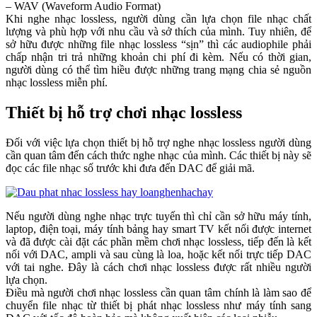
– WAV (Waveform Audio Format)
Khi nghe nhạc lossless, người dùng cần lựa chọn file nhạc chất
lượng và phù hợp với nhu cầu và sở thích của mình. Tuy nhiên, để
sở hữu được những file nhạc lossless “sịn” thì các audiophile phải
chấp nhận tri trả những khoản chi phí đi kèm. Nếu có thời gian,
người dùng có thể tìm hiều được những trang mạng chia sẻ nguồn
nhạc lossless miễn phí.
Thiết bị hỗ trợ chơi nhạc lossless
Đối với việc lựa chọn thiết bị hỗ trợ nghe nhạc lossless người dùng
cần quan tâm đến cách thức nghe nhạc của mình. Các thiết bị này sẽ
đọc các file nhạc số trước khi đưa đến DAC để giải mã.
Nếu người dùng nghe nhạc trực tuyến thì chỉ cần sở hữu máy tính,
laptop, điện toại, máy tính bảng hay smart TV kết nối được internet
và đã được cài đặt các phần mềm chơi nhạc lossless, tiếp đến là kết
nối với DAC, ampli và sau cùng là loa, hoặc kết nối trực tiếp DAC
với tai nghe. Đây là cách chơi nhạc lossless được rất nhiều người
lựa chọn.
Điều mà người chơi nhạc lossless cần quan tâm chính là làm sao để
chuyển file nhạc từ thiết bị phát nhạc lossless như máy tính sang