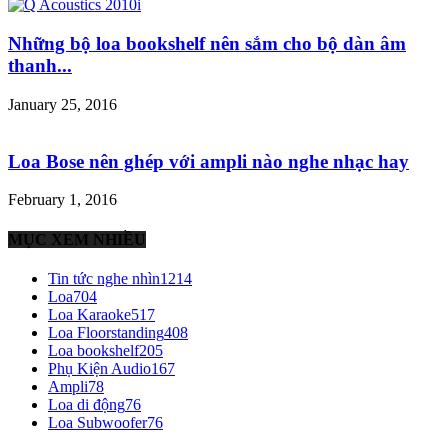
Những bộ loa bookshelf nên sắm cho bộ dàn âm
thanh...
January 25, 2016
Loa Bose nên ghép với ampli nào nghe nhạc hay
February 1, 2016
MỤC XEM NHIỀU
Tin tức nghe nhìn
1214
Loa
704
Loa Karaoke
517
Loa Floorstanding
408
Loa bookshelf
205
Phụ Kiện Audio
167
Ampli
78
Loa di động
76
Loa Subwoofer
76