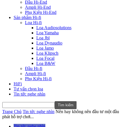
Đầu Hi-End
Ampli Hi-End
Phụ Kiện Hi-End
Sản phẩm Hi-fi
Loa Hi-fi
Loa Audiosolutions
Loa Yamaha
Loa Jbl
Loa Dynaudio
Loa Jamo
Loa Klipsch
Loa Focal
Loa B&W
Đầu Hi-fi
Ampli Hi-fi
Phụ Kiện Hi-fi
HiFi
Tư vấn chọn loa
Tin tức nghe nhìn
Trang Chủ
Tin tức nghe nhìn
Nên hay không nên đầu tư một đầu
phát hỗ trợ chơi...
Tin tức nghe nhìn