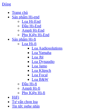
Đóng
Trang chủ
Sản phẩm Hi-end
Loa Hi-End
Đầu Hi-End
Ampli Hi-End
Phụ Kiện Hi-End
Sản phẩm Hi-fi
Loa Hi-fi
Loa Audiosolutions
Loa Yamaha
Loa Jbl
Loa Dynaudio
Loa Jamo
Loa Klipsch
Loa Focal
Loa B&W
Đầu Hi-fi
Ampli Hi-fi
Phụ Kiện Hi-fi
HiFi
Tư vấn chọn loa
Tin tức nghe nhìn