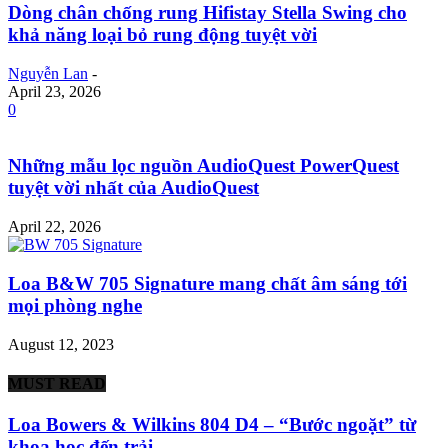
Dòng chân chống rung Hifistay Stella Swing cho
khả năng loại bỏ rung động tuyệt vời
Nguyễn Lan
-
April 23, 2026
0
Những mẫu lọc nguồn AudioQuest PowerQuest
tuyệt vời nhất của AudioQuest
April 22, 2026
Loa B&W 705 Signature mang chất âm sáng tới
mọi phòng nghe
August 12, 2023
MUST READ
Loa Bowers & Wilkins 804 D4 – “Bước ngoặt” từ
khoa học đến trải...