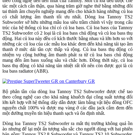
theo công nghệ tiên tiến nhất của Tannoy. Mỗi củ loa đều được chế
tác một cách cẩn thận, qua hàng trăm giờ nghe thử bằng những đôi
tai thỉnh âm chuyên nghiệp mang đến cho khách hàng những củ loa
có chất lượng âm thanh tối ưu nhất. Dòng loa Tannoy TS2
Subwoofer sở hữu những mẫu loa siêu trầm chính vì vậy trong cấu
trúc của hệ thống củ loa chỉ có củ loa bass. Củ loa bass của Tannoy
TS2 Subwoofer có 2 loại là củ loa bass chủ động và củ loa bass thụ
động. Hai củ loa này đều có kích thước bằng nhau và lớn hơn so với
những các củ loa của các mẫu loa khác đem đến khả năng tái tạo âm
thanh ở mức dải tần cực thấp và rộng. Củ loa bass thụ động có
nhiệm vụ cộng hưởng âm thanh phát ra từ củ loa bass chủ động
mang đến âm bass xuống sâu và chắc hơn. Đồng thời này, củ loa
bass thụ động có khả năng tản nhiệt rất tốt nên còn được gọi là củ
loa bass radiator (ABR).
Bộ phân tần của dòng loa Tannoy TS2 Subwoofer được chế tao
theo công nghệ cao cho khả năng khuếch đại công suất tương đối
lớn kết hợp với hệ thống dây dẫn được làm bằng vật liệu đồng OFC
nguyên chất 100% và được mạ vàng ở các đầu jack cắm đem đến
một đường truyền tín hiệu thanh sạch và ổn định nhất.
Dòng loa Tannoy TS2 Subwoofer ra mắt thị trường không quá ồn
ào nhưng để lại một ấn tượng sâu sắc cho người dùng với hai phiên
bản gồm: Tannoy TS2.8 Subwoofer và Tannoy TS2.10 Subwoofer.