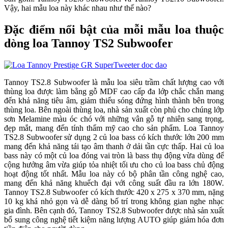
Vậy, hai mẫu loa này khác nhau như thế nào?
Đặc điểm nổi bật của mỗi mẫu loa thuộc
dòng loa Tannoy TS2 Subwoofer
Tannoy TS2.8 Subwoofer là mẫu loa siêu trầm chất lượng cao với
thùng loa được làm bằng gỗ MDF cao cấp đa lớp chắc chắn mang
đến khả năng tiêu âm, giảm thiểu sóng đứng hình thành bên trong
thùng loa. Bên ngoài thùng loa, nhà sản xuất còn phủ cho chúng lớp
sơn Melamine màu óc chó với những vân gỗ tự nhiên sang trọng,
đẹp mắt, mang đến tính thẩm mỹ cao cho sản phẩm. Loa Tannoy
TS2.8 Subwoofer sử dụng 2 củ loa bass có kích thước lớn 200 mm
mang đến khả năng tái tạo âm thanh ở dải tần cực thấp. Hai củ loa
bass này có một củ loa đóng vai tròn là bass thụ động vừa dùng để
cộng hưởng âm vừa giúp tỏa nhiệt tối ưu cho củ loa bass chủ động
hoạt động tốt nhất. Mẫu loa này có bộ phân tần công nghệ cao,
mang đến khả năng khuếch đại với công suất đầu ra lớn 180W.
Tannoy TS2.8 Subwoofer có kích thước 420 x 275 x 370 mm, nặng
10 kg khá nhỏ gọn và dễ dàng bố trí trong không gian nghe nhạc
gia đình. Bên cạnh đó, Tannoy TS2.8 Subwoofer được nhà sản xuất
bổ sung công nghệ tiết kiệm năng lượng AUTO giúp giảm hóa đơn