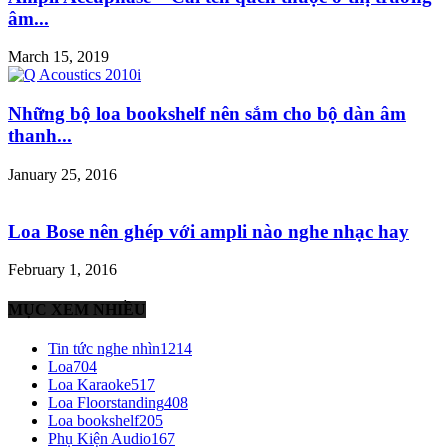
âm...
March 15, 2019
Những bộ loa bookshelf nên sắm cho bộ dàn âm
thanh...
January 25, 2016
Loa Bose nên ghép với ampli nào nghe nhạc hay
February 1, 2016
MỤC XEM NHIỀU
Tin tức nghe nhìn
1214
Loa
704
Loa Karaoke
517
Loa Floorstanding
408
Loa bookshelf
205
Phụ Kiện Audio
167