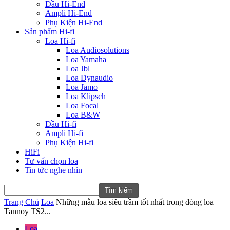
Đầu Hi-End
Ampli Hi-End
Phụ Kiện Hi-End
Sản phẩm Hi-fi
Loa Hi-fi
Loa Audiosolutions
Loa Yamaha
Loa Jbl
Loa Dynaudio
Loa Jamo
Loa Klipsch
Loa Focal
Loa B&W
Đầu Hi-fi
Ampli Hi-fi
Phụ Kiện Hi-fi
HiFi
Tư vấn chọn loa
Tin tức nghe nhìn
Trang Chủ
Loa
Những mẫu loa siêu trầm tốt nhất trong dòng loa
Tannoy TS2...
Loa