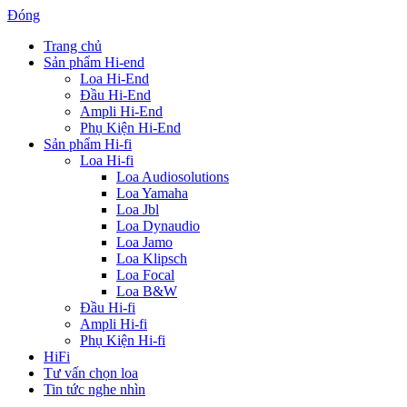
Đóng
Trang chủ
Sản phẩm Hi-end
Loa Hi-End
Đầu Hi-End
Ampli Hi-End
Phụ Kiện Hi-End
Sản phẩm Hi-fi
Loa Hi-fi
Loa Audiosolutions
Loa Yamaha
Loa Jbl
Loa Dynaudio
Loa Jamo
Loa Klipsch
Loa Focal
Loa B&W
Đầu Hi-fi
Ampli Hi-fi
Phụ Kiện Hi-fi
HiFi
Tư vấn chọn loa
Tin tức nghe nhìn