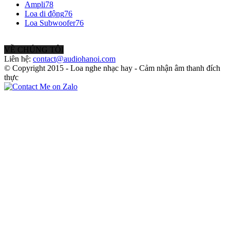
Ampli
78
Loa di động
76
Loa Subwoofer
76
VỀ CHÚNG TÔI
Liên hệ:
contact@audiohanoi.com
© Copyright 2015 - Loa nghe nhạc hay - Cảm nhận âm thanh đích
thực