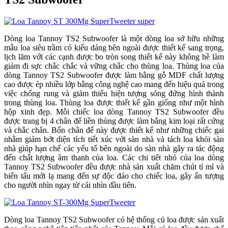
Dòng loa Tannoy TS2 Subwoofer là một dòng loa sở hữu những
mẫu loa siêu trầm có kiểu dáng bên ngoài được thiết kế sang trọng,
lịch lãm với các cạnh được bo tròn song thiết kế này không hề làm
giảm đi sực chắc chắc và vững chắc cho thùng loa. Thùng loa của
dòng Tannoy TS2 Subwoofer được làm bằng gỗ MDF chất lượng
cao được ép nhiều lớp bằng công nghệ cao mang đến hiệu quả trong
việc chống rung và giảm thiểu hiện tượng sóng đứng hình thành
trong thùng loa. Thùng loa được thiết kế gần giống như một hình
hộp xinh đẹp. Mỗi chiếc loa dòng Tannoy TS2 Subwoofer đều
được trang bị 4 chân đế liền thùng được làm bằng kim loại rất cứng
và chắc chắn. Bốn chân đế này được thiết kế như những chiếc gai
nhằm giảm bớt diện tích tiết xúc với sàn nhà và tách loa khỏi sàn
nhà giúp hạn chế các yếu tố bên ngoài do sàn nhà gây ra tác động
đến chất lượng âm thanh của loa. Các chi tiết nhỏ của loa dòng
Tannoy TS2 Subwoofer đều được nhà sản xuất chăm chút tỉ mỉ và
biến tấu mới lạ mang đến sự độc đáo cho chiếc loa, gây ấn tượng
cho người nhìn ngay từ cái nhìn đầu tiên.
Dòng loa Tannoy TS2 Subwoofer có hệ thống củ loa được sản xuất