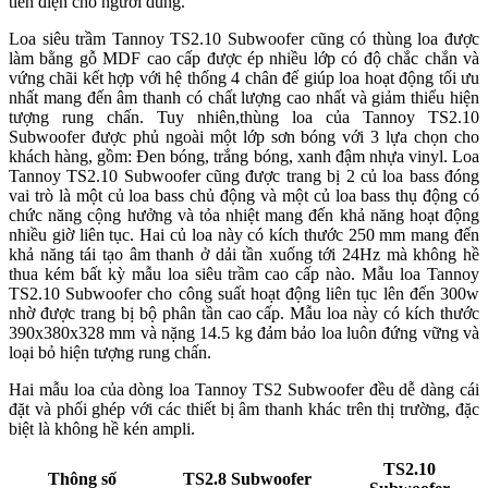
tiền điện cho người dùng.
Loa siêu trầm Tannoy TS2.10 Subwoofer cũng có thùng loa được
làm bằng gỗ MDF cao cấp được ép nhiều lớp có độ chắc chắn và
vứng chãi kết hợp với hệ thống 4 chân đế giúp loa hoạt động tối ưu
nhất mang đến âm thanh có chất lượng cao nhất và giảm thiểu hiện
tượng rung chấn. Tuy nhiên,thùng loa của Tannoy TS2.10
Subwoofer được phủ ngoài một lớp sơn bóng với 3 lựa chọn cho
khách hàng, gồm: Đen bóng, trắng bóng, xanh đậm nhựa vinyl. Loa
Tannoy TS2.10 Subwoofer cũng được trang bị 2 củ loa bass đóng
vai trò là một củ loa bass chủ động và một củ loa bass thụ động có
chức năng cộng hưởng và tỏa nhiệt mang đến khả năng hoạt động
nhiều giờ liên tục. Hai củ loa này có kích thước 250 mm mang đến
khả năng tái tạo âm thanh ở dải tần xuống tới 24Hz mà không hề
thua kém bất kỳ mẫu loa siêu trầm cao cấp nào. Mẫu loa Tannoy
TS2.10 Subwoofer cho công suất hoạt động liên tục lên đến 300w
nhờ được trang bị bộ phân tần cao cấp. Mẫu loa này có kích thước
390x380x328 mm và nặng 14.5 kg đảm bảo loa luôn đứng vững và
loại bỏ hiện tượng rung chấn.
Hai mẫu loa của dòng loa Tannoy TS2 Subwoofer đều dễ dàng cái
đặt và phối ghép với các thiết bị âm thanh khác trên thị trường, đặc
biệt là không hề kén ampli.
TS2.10
Thông số
TS2.8 Subwoofer