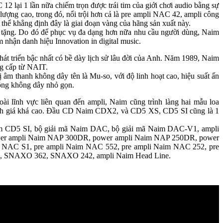
2 lại 1 lần nữa chiếm trọn được trái tim của giới chơi audio bằng sự
 lượng cao, trong đó, nổi trội hơn cả là pre ampli NAC 42, ampli công
 khẳng định đây là giai đoạn vàng của hãng sản xuất này.
 tặng. Do đó để phục vụ đa dạng hơn nữa nhu cầu người dùng, Naim
nhận danh hiệu Innovation in digital music.
phát triển bậc nhất có bề dày lịch sử lâu đời của Anh. Năm 1989, Naim
ng cấp từ NAIT.
 âm thanh không dây tên là Mu-so, với độ linh hoạt cao, hiệu suất ấn
ông không dây nhỏ gọn.
ài lĩnh vực liên quan đến ampli, Naim cũng trình làng hai mẫu loa
nh giá khá cao. Đầu CD Naim CDX2, và CD5 XS, CD5 SI cũng là 1
 CD5 SI, bộ giải mã Naim DAC, bộ giải mã Naim DAC-V1, ampli
er ampli Naim NAP 300DR, power ampli Naim NAP 250DR, power
NAC S1, pre ampli Naim NAC 552, pre ampli Naim NAC 252, pre
ne, SNAXO 362, SNAXO 242, ampli Naim Head Line.