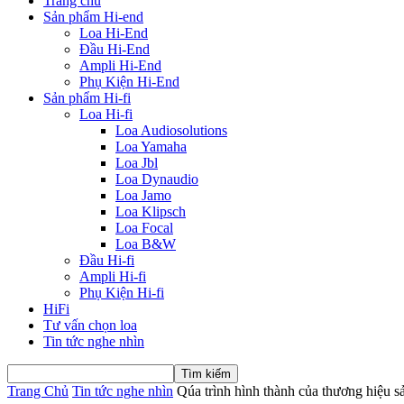
Trang chủ
Sản phẩm Hi-end
Loa Hi-End
Đầu Hi-End
Ampli Hi-End
Phụ Kiện Hi-End
Sản phẩm Hi-fi
Loa Hi-fi
Loa Audiosolutions
Loa Yamaha
Loa Jbl
Loa Dynaudio
Loa Jamo
Loa Klipsch
Loa Focal
Loa B&W
Đầu Hi-fi
Ampli Hi-fi
Phụ Kiện Hi-fi
HiFi
Tư vấn chọn loa
Tin tức nghe nhìn
Trang Chủ
Tin tức nghe nhìn
Qúa trình hình thành của thương hiệu 