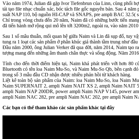
Vào năm 1974, Julian đã gặp Ivor Tiefenbrun của Linn, cùng phối hợp
tái tạo file nhạc chuẩn xác, bóc tách file gốc nguyên bản. Sau 4 năm
suất NAP 110, bộ nguồn HI-CAP và SNAPS, pre ampli BAC 32.5( sau
Chỉ trong vòng chưa đến 20 năm, Naim đã có những bước tiến mang
đã tiến hành mở rộng qui mô lên tới 3200m2, ngoài ra, vào năm 2010
Sau 1 số mâu thuẫn, mối quan hệ giữa Naim và Lin đã sụp đổ, tuy vậy,
tung ra 1 loạt các sản phẩm ở phân khúc giá thành tầm trung như 
Đầu năm 2000, ông Julian Verker đã qua đời, năm 2014, Naim tạo ra đ
tượng mang đến những âm thanh chân thực và sống động. Năm 2016,
Tính cho đến thời điểm hiện tại, Naim khá phát triển với hơn 80 
Bluetooth có tên loa Naim Mu-So, và Naim Mu-So Qb, bên cạnh 
trong số 3 mẫu đầu CD nhận được nhiều phản hồi từ khách hàng.
Liệt kê toàn bộ sản phẩm của Naim: loa Naim Mu-So, loa Nai
Naim SUPERNAIT 2, ampli Naim NAIT XS 2, ampli Naim NAIT 5
ampli Naim NAP 200DR, power ampli Naim NAP V145, power amp
ampli Naim NAC 282, pre ampli Naim NAC 202, pre ampli Naim N
Các bạn có thể tham khảo các sản phẩm khác tại đây