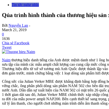
Tin tức nghe nhìn
Qúa trình hình thành của thương hiệu sản
Bởi
Nguyễn Lan
-
March 21, 2019
0
1636
Chia sẻ Facebook
Tweet
Naim
thương hiệu danh tiếng của Anh được mệnh danh như 1 ông 
sưu tập của mình các mẫu ampli chất lượng cao cung cấp mức công su
Thương hiệu đến từ xứ sở xương mù Anh Quốc được thành lập vào n
đơn giản trước, minh chứng bằng việc 1 loạt dòng sản phẩm hifi được 
Công sức của Julian Verker MBE được khẳng định bằng hợp đồng hợp t
vững chắc, ông phân phối dòng sản phẩm NAM 502 cho bên đài truyề
nước Anh. Dần dần sự xuất hiện của NAM 502 có mặt trên 26 quốc gia
1 thời gian dài sau đó, Julian Verker MBE chính thức xáp nhập công t
ra đời của mẫu power ampli NAP200. Bên cạnh thiết kế sang trọng, 
xử lý âm thanh, cho người chơi những màn trình diễn âm thanh sống