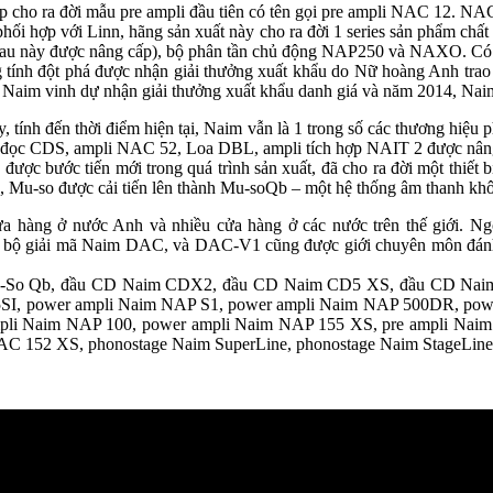
 cho ra đời mẫu pre ampli đầu tiên có tên gọi pre ampli NAC 12. NAC 1
 phối hợp với Linn, hãng sản xuất này cho ra đời 1 series sản phẩm chất
 này được nâng cấp), bộ phân tần chủ động NAP250 và NAXO. Có thể
 tính đột phá được nhận giải thưởng xuất khẩu do Nữ hoàng Anh trao
 Naim vinh dự nhận giải thưởng xuất khẩu danh giá và năm 2014, Naim 
 tính đến thời điểm hiện tại, Naim vẫn là 1 trong số các thương hiệu 
đầu đọc CDS, ampli NAC 52, Loa DBL, ampli tích hợp NAIT 2 được nâ
ược bước tiến mới trong quá trình sản xuất, đã cho ra đời một thiết bị
 Mu-so được cải tiến lên thành Mu-soQb – một hệ thống âm thanh kh
cửa hàng ở nước Anh và nhiều cửa hàng ở các nước trên thế giới. Ngo
đó bộ giải mã Naim DAC, và DAC-V1 cũng được giới chuyên môn đá
m Mu-So Qb, đầu CD Naim CDX2, đầu CD Naim CD5 XS, đầu CD Naim
SI, power ampli Naim NAP S1, power ampli Naim NAP 500DR, pow
li Naim NAP 100, power ampli Naim NAP 155 XS, pre ampli Naim 
AC 152 XS, phonostage Naim SuperLine, phonostage Naim StageLi