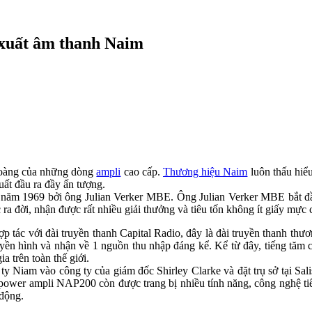
 xuất âm thanh Naim
hoàng của những dòng
ampli
cao cấp.
Thương hiệu Naim
luôn thấu hiểu
ất đầu ra đầy ấn tượng.
ăm 1969 bởi ông Julian Verker MBE. Ông Julian Verker MBE bắt đầu 
ra đời, nhận được rất nhiều giải thưởng và tiêu tốn không ít giấy mực c
ác với đài truyền thanh Capital Radio, đây là đài truyền thanh thươn
n hình và nhận về 1 nguồn thu nhập đáng kể. Kể từ đây, tiếng tăm c
 trên toàn thế giới.
y Niam vào công ty của giám đốc Shirley Clarke và đặt trụ sở tại Sali
power ampli NAP200 còn được trang bị nhiều tính năng, công nghệ tiê
 động.