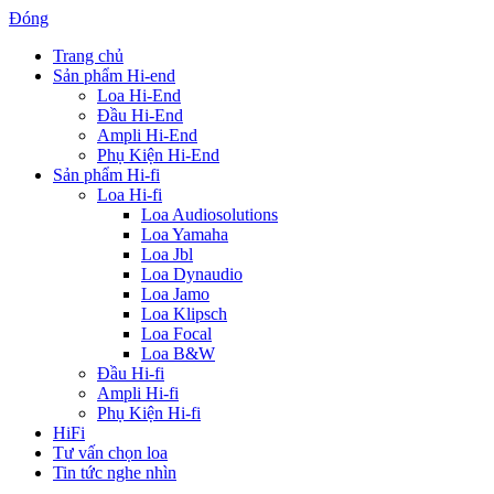
Đóng
Trang chủ
Sản phẩm Hi-end
Loa Hi-End
Đầu Hi-End
Ampli Hi-End
Phụ Kiện Hi-End
Sản phẩm Hi-fi
Loa Hi-fi
Loa Audiosolutions
Loa Yamaha
Loa Jbl
Loa Dynaudio
Loa Jamo
Loa Klipsch
Loa Focal
Loa B&W
Đầu Hi-fi
Ampli Hi-fi
Phụ Kiện Hi-fi
HiFi
Tư vấn chọn loa
Tin tức nghe nhìn