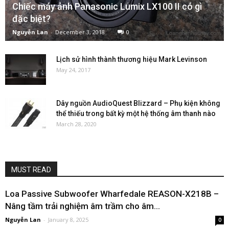
Chiếc máy ảnh Panasonic Lumix LX100 II có gì
đặc biệt?
Nguyễn Lan
-
December 3, 2018
0
Lịch sử hình thành thương hiệu Mark Levinson
May 24, 2017
Dây nguồn AudioQuest Blizzard – Phụ kiện không
thể thiếu trong bất kỳ một hệ thống âm thanh nào
March 28, 2020
MUST READ
Loa Passive Subwoofer Wharfedale REASON-X218B –
Nâng tầm trải nghiệm âm trầm cho âm...
Nguyễn Lan
-
January 8, 2025
0