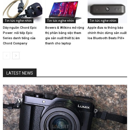
Tin tức nghe nhìn
Tin tức nghe nhìn
Tin tức nghe nhìn
Dây nguồn Chord Epic
Bowers & Wilkins mở rộng
Apple đưa ra thông báo
Power: nối tiếp Epic
thị phần bằng việc tham
chính thức dừng sản xuất
Series danh tiếng của
gia sản xuất thiết bị âm
loa Bluetooth Beats Pill+
Chord Company
thanh cho laptop
LATEST NEWS