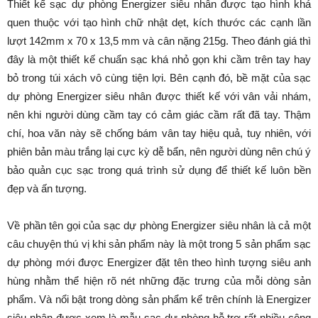
Thiết kế sạc dự phòng Energizer siêu nhân được tạo hình khá
quen thuộc với tạo hình chữ nhật dẹt, kích thước các cạnh lần
lượt 142mm x 70 x 13,5 mm và cân nặng 215g. Theo đánh giá thì
đây là một thiết kế chuẩn sạc khá nhỏ gọn khi cầm trên tay hay
bỏ trong túi xách vô cùng tiện lợi. Bên cạnh đó, bề mặt của sạc
dự phòng Energizer siêu nhân được thiết kế với vân vải nhám,
nên khi người dùng cầm tay có cảm giác cầm rất đã tay. Thậm
chí, hoa văn này sẽ chống bám vân tay hiệu quả, tuy nhiên, với
phiên bản màu trắng lại cực kỳ dễ bẩn, nên người dùng nên chú ý
bảo quản cục sạc trong quá trình sử dụng để thiết kế luôn bền
đẹp và ấn tượng.
Về phần tên gọi của sạc dự phòng Energizer siêu nhân là cả một
câu chuyện thú vị khi sản phẩm này là một trong 5 sản phẩm sạc
dự phòng mới được Energizer đặt tên theo hình tượng siêu anh
hùng nhằm thể hiện rõ nét những đặc trưng của mỗi dòng sản
phẩm. Và nổi bật trong dòng sản phẩm kể trên chính là Energizer
siêu nhân được xem là mẫu sạc dự phòng hỗ trợ rất nhiều công