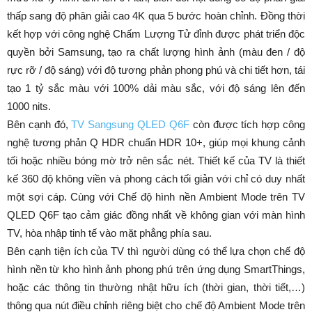
thấp sang độ phân giải cao 4K qua 5 bước hoàn chỉnh. Đồng thời
kết hợp với công nghệ Chấm Lượng Tử đỉnh được phát triển độc
quyền bởi Samsung, tạo ra chất lượng hình ảnh (màu đen / độ
rực rỡ / độ sáng) với độ tương phản phong phú và chi tiết hơn, tái
tạo 1 tỷ sắc màu với 100% dải màu sắc, với độ sáng lên đến
1000 nits.
Bên cạnh đó,
TV Sangsung QLED Q6F
còn được tích hợp công
nghệ tương phản Q HDR chuẩn HDR 10+, giúp mọi khung cảnh
tối hoặc nhiều bóng mờ trở nên sắc nét. Thiết kế của TV là thiết
kế 360 độ không viền và phong cách tối giản với chỉ có duy nhất
một sợi cáp. Cùng với Chế độ hình nền Ambient Mode trên TV
QLED Q6F tạo cảm giác đồng nhất về không gian với màn hình
TV, hòa nhập tinh tế vào mặt phẳng phía sau.
Bên cạnh tiện ích của TV thì người dùng có thể lựa chọn chế độ
hình nền từ kho hình ảnh phong phú trên ứng dụng SmartThings,
hoặc các thông tin thường nhật hữu ích (thời gian, thời tiết,…)
thông qua nút điều chỉnh riêng biệt cho chế độ Ambient Mode trên