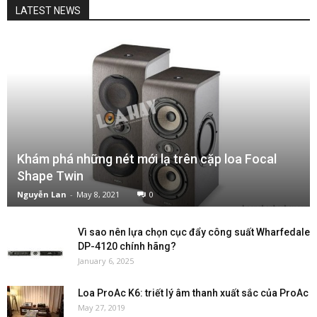
LATEST NEWS
Khám phá những nét mới lạ trên cặp loa Focal
Shape Twin
Nguyễn Lan
-
May 8, 2021
0
Vì sao nên lựa chọn cục đẩy công suất Wharfedale
DP-4120 chính hãng?
January 6, 2025
Loa ProAc K6: triết lý âm thanh xuất sắc của ProAc
May 27, 2019