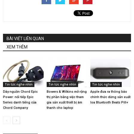
BÀI VIẾT LIÊN QUAN
XEM THÊM
Tin tức nghe nhìn
Tin tức nghe nhìn
Tin tức nghe nhìn
Dây nguồn Chord Epic
Bowers & Wilkins mở rộng
Apple đưa ra thông báo
Power: nối tiếp Epic
thị phần bằng việc tham
chính thức dừng sản xuất
Series danh tiếng của
gia sản xuất thiết bị âm
loa Bluetooth Beats Pill+
Chord Company
thanh cho laptop