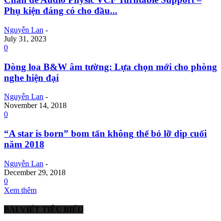
Phụ kiện đáng có cho đầu...
Nguyễn Lan
-
July 31, 2023
0
Dòng loa B&W âm tường: Lựa chọn mới cho phòng
nghe hiện đại
Nguyễn Lan
-
November 14, 2018
0
“A star is born” bom tấn không thể bỏ lỡ dịp cuối
năm 2018
Nguyễn Lan
-
December 29, 2018
0
Xem thêm
BÀI VIẾT TIÊU BIỂU