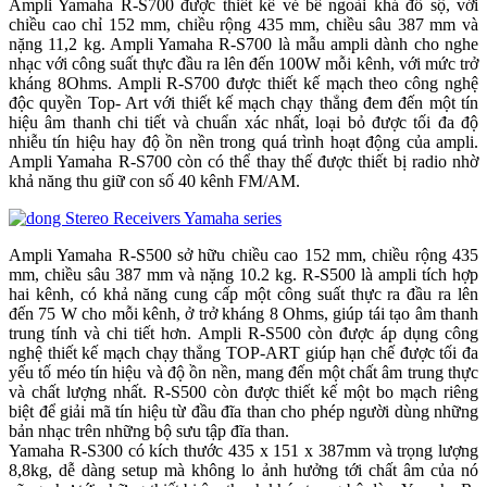
Ampli Yamaha R-S700 được thiết kế vẻ bề ngoài khá đồ sộ, với
chiều cao chỉ 152 mm, chiều rộng 435 mm, chiều sâu 387 mm và
nặng 11,2 kg. Ampli Yamaha R-S700 là mẫu ampli dành cho nghe
nhạc với công suất thực đầu ra lên đến 100W mỗi kênh, với mức trở
kháng 8Ohms. Ampli R-S700 được thiết kế mạch theo công nghệ
độc quyền Top- Art với thiết kế mạch chạy thẳng đem đến một tín
hiệu âm thanh chi tiết và chuẩn xác nhất, loại bỏ được tối đa độ
nhiễu tín hiệu hay độ ồn nền trong quá trình hoạt động của ampli.
Ampli Yamaha R-S700 còn có thể thay thế được thiết bị radio nhờ
khả năng thu giữ con số 40 kênh FM/AM.
Ampli Yamaha R-S500 sở hữu chiều cao 152 mm, chiều rộng 435
mm, chiều sâu 387 mm và nặng 10.2 kg. R-S500 là ampli tích hợp
hai kênh, có khả năng cung cấp một công suất thực ra đầu ra lên
đến 75 W cho mỗi kênh, ở trở kháng 8 Ohms, giúp tái tạo âm thanh
trung tính và chi tiết hơn. Ampli R-S500 còn được áp dụng công
nghệ thiết kế mạch chạy thẳng TOP-ART giúp hạn chế được tối đa
yếu tố méo tín hiệu và độ ồn nền, mang đến một chất âm trung thực
và chất lượng nhất. R-S500 còn được thiết kế một bo mạch riêng
biệt để giải mã tín hiệu từ đầu đĩa than cho phép người dùng những
bản nhạc trên những bộ sưu tập đĩa than.
Yamaha R-S300 có kích thước 435 x 151 x 387mm và trọng lượng
8,8kg, dễ dàng setup mà không lo ảnh hưởng tới chất âm của nó