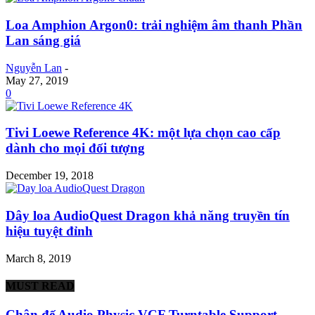
Loa Amphion Argon0: trải nghiệm âm thanh Phần
Lan sáng giá
Nguyễn Lan
-
May 27, 2019
0
Tivi Loewe Reference 4K: một lựa chọn cao cấp
dành cho mọi đối tượng
December 19, 2018
Dây loa AudioQuest Dragon khả năng truyền tín
hiệu tuyệt đỉnh
March 8, 2019
MUST READ
Chân đế Audio Physic VCF Turntable Support –