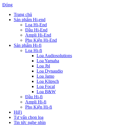
Đóng
Trang chủ
Sản phẩm Hi-end
Loa Hi-End
Đầu Hi-End
Ampli Hi-End
Phụ Kiện Hi-End
Sản phẩm Hi-fi
Loa Hi-fi
Loa Audiosolutions
Loa Yamaha
Loa Jbl
Loa Dynaudio
Loa Jamo
Loa Klipsch
Loa Focal
Loa B&W
Đầu Hi-fi
Ampli Hi-fi
Phụ Kiện Hi-fi
HiFi
Tư vấn chọn loa
Tin tức nghe nhìn