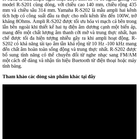
model R-S201 cùng dòng, với chiều cao 140 mm, chiều rộng 435
mm và chiều sâu 314 mm. Yamaha R-S202 là mẫu ampli hai kênh
tích hợp có công suất đầu ra thực cho mỗi kênh lên đến 100W, trở
kháng 8Ohms. Ampli R-S202 được tối ưu hóa vi mạch cả bên trong
lẫn bên ngoài khi thiết kế hai tụ điện âm dương cạnh một biến áp,
mang đến một chất lượng âm thanh cởi mở và trung thực nhất, hạn
chế được tối đa hiện tượng nhiễu gây ra khi ampli hoạt động. R-
S202 có khả năng tái tạo âm tần khá rộng từ 10 Hz -100 kHz mang
đến chất âm hoàn toàn sống động và trung thực nhất. R-S202 được
bổ sung tính năng có thể chuyển đổi từ nghe nhạc sang FM/AM
một cách dễ dàng và nhận tín hiệu Buetooth từ điện thoại hoặc máy
tính bảng.
Tham khảo các dòng sản phẩm khác tại đây