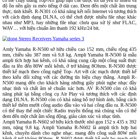
có thể chạy thẳng Top-Art giúp hạn chế được tối đa yếu tố nhiễu và
độ ồn nền gây ra méo tiếng ở dải cao. Đem đến một chất âm trung
thực, tinh khiết. R-N301 có khả năng kết nối Internet và tương thích
với cách định dạng DLNA, có thể chơi được nhiều file nhạc khác
nhau như MP3, hay những file nhạc chưa qua xử lý như FLAC,
WAV… với hiệu chuẩn âm thanh 192 kHz/24 bit.
Amly Yamaha R-N500 sở hữu chiều cao 152 mm, chiều rộng 435
mm, chiều sâu 387 mm và 9,8 kg. Ampli Yamaha R-N500 là mẫu
ampli tích hợp hai kênh, có khả năng cung cấp một công suất thực
đầu ra lên đến 80W mỗi kênh, ở trở kháng 8Ohms. R-N500 được
thiết kế mạch theo công nghệ Top- Art với các mạch được thiết kế
theo kiểu đối xứng với các đường tín hiệu chạy thẳng. Ampli R-
N500 mang đến cho khách hàng những giây phút nghe nhạc đầy
nhạc tính và chất âm sẽ chuẩn xác hơn. AV R-N500 còn có khả
năng phát lại bằng công cụ Air Play và tương thích với các định
dạng DLNA. R-N500 còn có khả năng hỗ trợ hình ảnh, bằng cách
thiết kế thêm mười cổng audio đầu vào và hai cổng đầu ra. R-N500
có thể thay thể một chiếc Radio truyền thống mà chúng vẫn có thể
đem đến một chất âm sống động, giàu cảm xúc và nhạc tính.
Ampli Yamaha R-N602 sở hữu kích thước nhỏ gọn 152 x 435 x 392
mm, nặng 9.8 kg. Ampli Yamaha R-N602 là ampli tích hợp hai
kênh, chuyên dành cho nghe nhạc. mang đến công suất 80W mỗi
kênh ở trở kháng 8Ohms. R-N602 được thiết kế một bo mạch giải