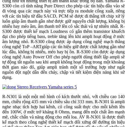
cũng như tới những thiết bị âm thanh khác trong bộ dàn. Yamaha R-
S300 còn có tính năng Pure Direct cho phép các tín hiệu đầu vào sẽ
đi vòng qua các mạch này và trực tiếp ra module cổng xuất, riêng
với các tín hiệu từ đầu SACD, PCM sẽ được đi thẳng tới chip xử lý
luôn giúp âm thanh gần như được giữ nguyên chất lượng, không bị
nhiễu hay méo âm, âm thanh trở lên có sắc thái và tự nhiên nhất. R-
S300 được thiết kế mạch Loudness có gắn thêm transistor khuếch
đại cho phép tiếng bass, treble tăng lên khi ampli hoạt động ở mức
âm lượng nhỏ. R-S300 cũng được áp dụng công nghệ mạch thẳng
công nghệ ToP –ARTgiúp các tín hiệu giữ được chất lượng gần như
lúc đầu, không bị nhiễu, méo hay bị ồn. R-S300 còn được áp dụng
công nghệ Auto Power Off cho phép người dùng thiết lập ampli sẽ
tự động tắt nguồn sau khi ampli không hoạt động trong một khoảng
thời gian nào đó, giúp ampli tránh một số trường hợp như ngắt
nguồn đột ngột dẫn đến cháy, chập và tiết kiệm điện năng khi sử
dụng.
R-N301 là một một mô hình có kích thước nhỏ, với chiều cao 140
mm, chiều rộng 435 mm và chiều sâu chỉ 333 mm. R-N301 là ampli
nghe nhạc tích hợp hai kênh, có công suất thực cho mỗi kênh lên
đến 100W, ở mức trở kháng 8 Ohms, mang đến một chất âm mạnh
mẽ, chắc chắn và năng động cho mỗi loa. AV R-N301 là được thiết
kế mạch theo công nghệ thiết kế mạch đối xứng để đường tín hiệu