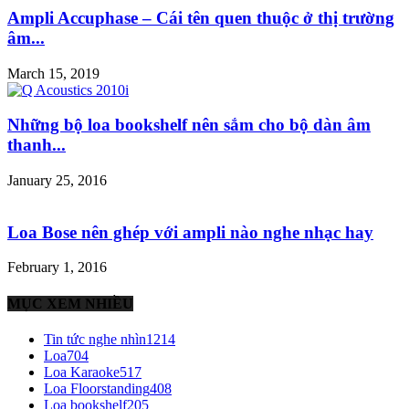
Ampli Accuphase – Cái tên quen thuộc ở thị trường
âm...
March 15, 2019
Những bộ loa bookshelf nên sắm cho bộ dàn âm
thanh...
January 25, 2016
Loa Bose nên ghép với ampli nào nghe nhạc hay
February 1, 2016
MỤC XEM NHIỀU
Tin tức nghe nhìn
1214
Loa
704
Loa Karaoke
517
Loa Floorstanding
408
Loa bookshelf
205