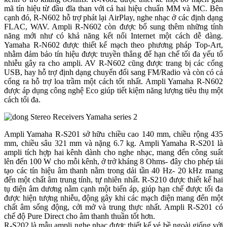
mã tín hiệu từ đầu đĩa than với cả hai hiệu chuẩn MM và MC. Bên
cạnh đó, R-N602 hỗ trợ phát lại AirPlay, nghe nhạc ở các định dạng
FLAC, WAV. Ampli R-N602 còn được bổ sung thêm những tính
năng mới như có khả năng kết nối Internet một cách dễ dàng.
Yamaha R-N602 được thiết kế mạch theo phương pháp Top-Art,
nhằm đảm bảo tín hiệu được truyền thẳng để hạn chế tối đa yếu tố
nhiễu gây ra cho ampli. AV R-N602 cũng được trang bị các cổng
USB, hay hỗ trợ định dạng chuyển đổi sang FM/Radio và còn có cả
cổng ra hỗ trợ loa trầm một cách tốt nhất. Ampli Yamaha R-N602
được áp dụng công nghệ Eco giúp tiết kiệm năng lượng tiêu thụ một
cách tối đa.
Ampli Yamaha R-S201 sở hữu chiều cao 140 mm, chiều rộng 435
mm, chiều sâu 321 mm và nặng 6.7 kg. Ampli Yamaha R-S201 là
ampli tích hợp hai kênh dành cho nghe nhạc, mang đến công suất
lên đến 100 W cho mỗi kênh, ở trở kháng 8 Ohms- đây cho phép tái
tạo các tín hiệu âm thanh nằm trong dải tần 40 Hz- 20 kHz mang
đến một chất âm trung tính, tự nhiên nhất. R-S210 được thiết kế hai
tụ điện âm dương nằm cạnh một biến áp, giúp hạn chế được tối đa
được hiện tượng nhiễu, động gây khi các mạch điện mang đến một
chất âm sống động, cởi mở và trung thực nhất. Ampli R-S201 có
chế độ Pure Direct cho âm thanh thuần tốt hơn.
R-S202 là mẫu ampli nghe nhạc được thiết kế vẻ bề ngoài giống với