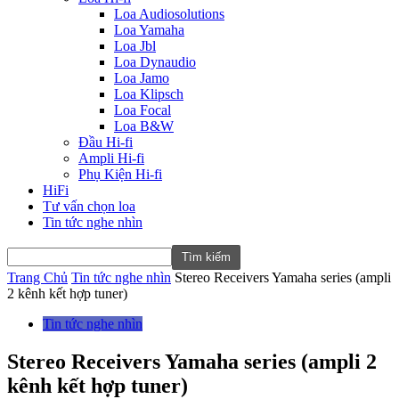
Loa Audiosolutions
Loa Yamaha
Loa Jbl
Loa Dynaudio
Loa Jamo
Loa Klipsch
Loa Focal
Loa B&W
Đầu Hi-fi
Ampli Hi-fi
Phụ Kiện Hi-fi
HiFi
Tư vấn chọn loa
Tin tức nghe nhìn
Trang Chủ
Tin tức nghe nhìn
Stereo Receivers Yamaha series (ampli
2 kênh kết hợp tuner)
Tin tức nghe nhìn
Stereo Receivers Yamaha series (ampli 2
kênh kết hợp tuner)