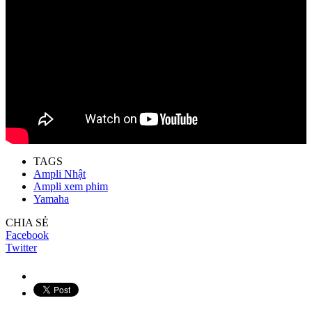
TAGS
Ampli Nhật
Ampli xem phim
Yamaha
CHIA SẺ
Facebook
Twitter