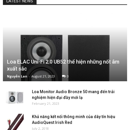
LATEST NEWS
Loa ELAC Uni-Fi 2.0 UB52 thể hiện những nốt âm
xuất sắc
Nguyễn Lan
-
August 21, 2023
0
Loa Monitor Audio Bronze 50 mang đến trải
nghiệm hiện đại đầy mới lạ
February 21, 2023
Khả năng kết nối thông minh của dây tín hiệu
AudioQuest Irish Red
July 2, 2018