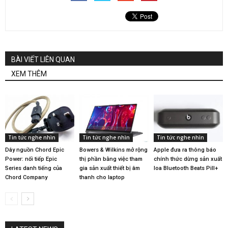
BÀI VIẾT LIÊN QUAN
XEM THÊM
Tin tức nghe nhìn
Tin tức nghe nhìn
Tin tức nghe nhìn
Dây nguồn Chord Epic
Bowers & Wilkins mở rộng
Apple đưa ra thông báo
Power: nối tiếp Epic
thị phần bằng việc tham
chính thức dừng sản xuất
Series danh tiếng của
gia sản xuất thiết bị âm
loa Bluetooth Beats Pill+
Chord Company
thanh cho laptop