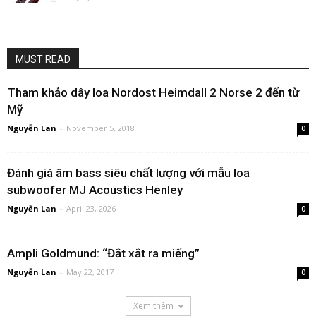
MUST READ
Tham khảo dây loa Nordost Heimdall 2 Norse 2 đến từ
Mỹ
Nguyễn Lan
-
November 5, 2018
0
Đánh giá âm bass siêu chất lượng với mẫu loa
subwoofer MJ Acoustics Henley
Nguyễn Lan
-
April 23, 2026
0
Ampli Goldmund: “Đắt xắt ra miếng”
Nguyễn Lan
-
May 22, 2017
0
Xem thêm