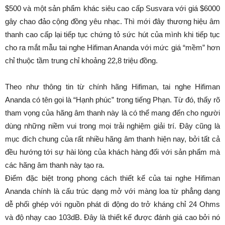
$500 và một sản phẩm khác siêu cao cấp Susvara với giá $6000
gây chao đảo cộng đồng yêu nhạc. Thì mới đây thương hiệu âm
thanh cao cấp lại tiếp tục chứng tỏ sức hút của mình khi tiếp tục
cho ra mắt mẫu tai nghe Hifiman Ananda với mức giá “mềm” hơn
chỉ thuộc tầm trung chỉ khoảng 22,8 triệu đồng.
Theo như thông tin từ chính hãng Hifiman, tai nghe Hifiman
Ananda có tên gọi là “Hạnh phúc” trong tiếng Phạn. Từ đó, thấy rõ
tham vọng của hãng âm thanh này là có thể mang đến cho người
dùng những niềm vui trong mọi trải nghiệm giải trí. Đây cũng là
mục đích chung của rất nhiều hãng âm thanh hiện nay, bởi tất cả
đều hướng tới sự hài lòng của khách hàng đối với sản phẩm mà
các hãng âm thanh này tạo ra.
Điểm đặc biệt trong phong cách thiết kế của tai nghe Hifiman
Ananda chính là cấu trúc dạng mở với màng loa từ phẳng dạng
dễ phối ghép với nguồn phát di động do trở kháng chỉ 24 Ohms
và độ nhạy cao 103dB. Đây là thiết kế được đánh giá cao bởi nó