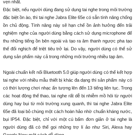
vẹn nhất.
Đặc biệt, nếu người dùng đang sử dụng tai nghe trong môi trường
đặc biệt ồn ào, thì tai nghe Jabra Elite 65e có sẵn tính năng chống
ồn chủ động. Tính năng này sẽ hạn chế ồn ảnh hưởng đến trải
nghiệm nghe của người dùng bằng cách sử dụng microphone để
thu những tiếng ồn bên ngoài và tạo ra âm thanh ngược pha tạo
thế đối nghịch để triệt tiêu trở lại. Do vậy, người dùng có thể sử
dụng sản phẩm này cả trong những môi trường nhiều tạp âm.
Ngoài chuẩn kết nối Bluetooth 5.0 giúp người dùng có thể kết hợp
tai nghe với nhiều mẫu thiết bị khác đa dạng thì sản phẩm này có
có thời lượng chơi nhạc ấn tượng lên đến 13 tiếng liên tục. Trong
các hoạt động thể thao, tai nghe rất dễ bị nhiễm mồ hôi từ người
dùng hay bụi từ môi trường xung quanh, thì tai nghe Jabra Elite
65e đã loại bỏ chúng một cách hoàn hảo nhờ chuẩn kháng nước,
bụi IP54. Đặc biệt, chỉ với một cú bấm đơn giản ở tai nghe là
người dùng đã có thể gọi những trợ lí ảo như Siri, Alexa hay
Google Now một cách dễ dàng.