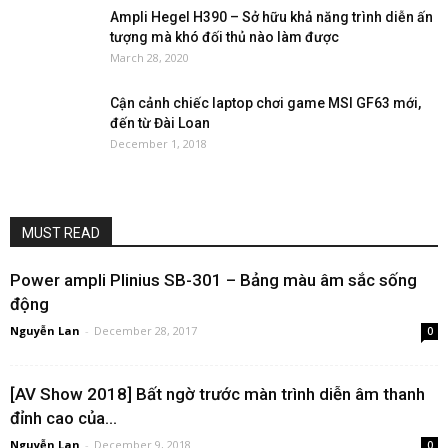
Ampli Hegel H390 – Sở hữu khả năng trình diễn ấn
tượng mà khó đối thủ nào làm được
March 28, 2020
Cận cảnh chiếc laptop chơi game MSI GF63 mới,
đến từ Đài Loan
December 1, 2018
MUST READ
Power ampli Plinius SB-301 – Bảng màu âm sắc sống
động
Nguyễn Lan
-
December 28, 2017
0
[AV Show 2018] Bất ngờ trước màn trình diễn âm thanh
đỉnh cao của...
Nguyễn Lan
-
December 9, 2018
0