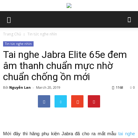
Trang Chủ
Tin tức nghe nhìn
Tin tức nghe nhìn
Tai nghe Jabra Elite 65e đem
âm thanh chuẩn mực nhờ
chuẩn chống ồn mới
Bởi
Nguyễn Lan
-
March 20, 2019
1168
0
Mới đây thì hãng phụ kiện Jabra đã cho ra mắt mẫu
tai nghe