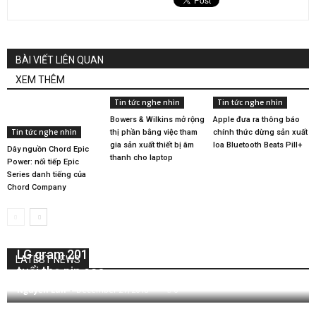
BÀI VIẾT LIÊN QUAN
XEM THÊM
Tin tức nghe nhìn
Tin tức nghe nhìn
Bowers & Wilkins mở rộng
Apple đưa ra thông báo
Tin tức nghe nhìn
thị phần bằng việc tham
chính thức dừng sản xuất
gia sản xuất thiết bị âm
loa Bluetooth Beats Pill+
Dây nguồn Chord Epic
thanh cho laptop
Power: nối tiếp Epic
Series danh tiếng của
Chord Company
LG gram 2018 – Máy tính có màn hình lớn cùng
LATEST NEWS
tuổi thọ pin cao
Nguyễn Lan
-
December 27, 2018
0