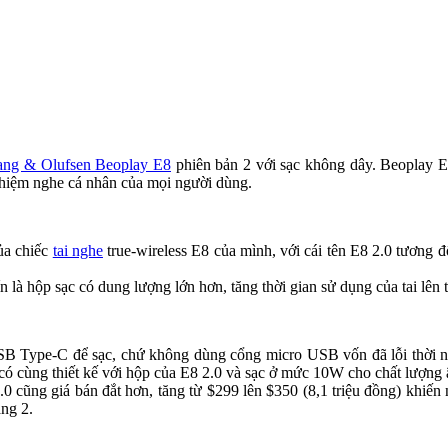
Bang & Olufsen Beoplay E8
phiên bản 2 với sạc không dây. Beoplay E8
nghiệm nghe cá nhân của mọi người dùng.
ủa chiếc
tai nghe
true-wireless E8 của mình, với cái tên E8 2.0 tương 
 hộp sạc có dung lượng lớn hơn, tăng thời gian sử dụng của tai lên từ
 Type-C để sạc, chứ không dùng cổng micro USB vốn đã lỗi thời nhưu 
ó cùng thiết kế với hộp của E8 2.0 và sạc ở mức 10W cho chất lượng 
0 cũng giá bán đắt hơn, tăng từ $299 lên $350 (8,1 triệu đồng) khiế
ng 2.