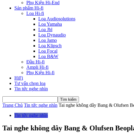
Phụ Kiện Hi-End
Sản phẩm Hi-fi
Loa Hi-fi
Loa Audiosolutions
Loa Yamaha
Loa Jbl
Loa Dynaudio
Loa Jamo
Loa Klipsch
Loa Focal
Loa B&W
Đầu Hi-fi
Ampli Hi-fi
Phụ Kiện Hi-fi
HiFi
Tư vấn chọn loa
Tin tức nghe nhìn
Trang Chủ
Tin tức nghe nhìn
Tai nghe không dây Bang & Olufsen Beo
Tin tức nghe nhìn
Tai nghe không dây Bang & Olufsen Beoplay