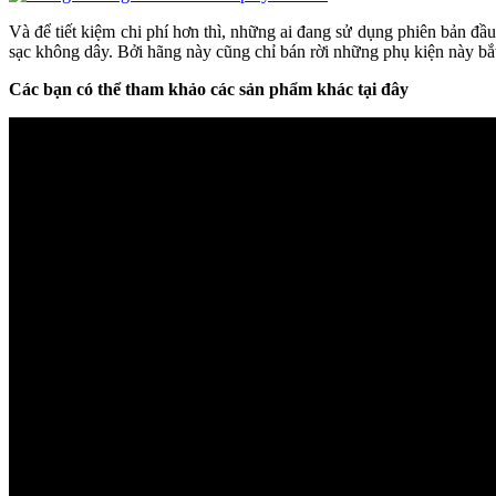
Và để tiết kiệm chi phí hơn thì, những ai đang sử dụng phiên bản đầu
sạc không dây. Bởi hãng này cũng chỉ bán rời những phụ kiện này bắ
Các bạn có thể tham khảo các sản phẩm khác tại đây