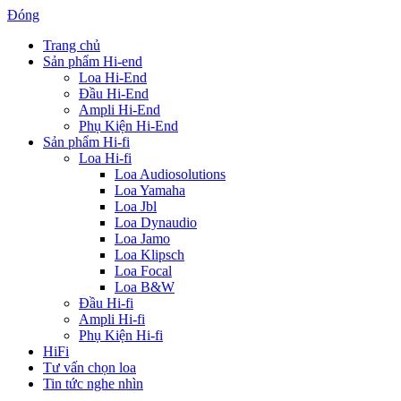
Đóng
Trang chủ
Sản phẩm Hi-end
Loa Hi-End
Đầu Hi-End
Ampli Hi-End
Phụ Kiện Hi-End
Sản phẩm Hi-fi
Loa Hi-fi
Loa Audiosolutions
Loa Yamaha
Loa Jbl
Loa Dynaudio
Loa Jamo
Loa Klipsch
Loa Focal
Loa B&W
Đầu Hi-fi
Ampli Hi-fi
Phụ Kiện Hi-fi
HiFi
Tư vấn chọn loa
Tin tức nghe nhìn