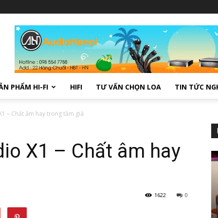
ẢN PHẨM HI-FI
HIFI
TƯ VẤN CHỌN LOA
TIN TỨC NG
X1 – Chất âm hay trong tầm giá
dio X1 – Chất âm hay
1622
0