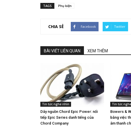
TAGS
Phụ kiện
CHIA SẺ
Facebook
Twitter
BÀI VIẾT LIÊN QUAN
XEM THÊM
Tin tức nghe nhìn
Tin tức ngh
Dây nguồn Chord Epic Power: nối
Bowers & Wi
tiếp Epic Series danh tiếng của
bằng việc th
Chord Company
âm thanh ch