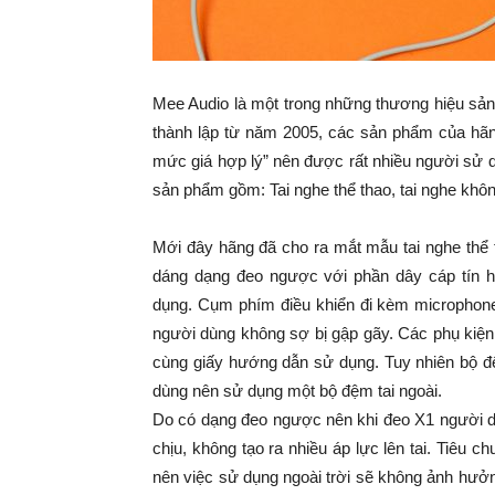
Mee Audio là một trong những thương hiệu sả
thành lập từ năm 2005, các sản phẩm của hãng
mức giá hợp lý” nên được rất nhiều người sử d
sản phẩm gồm: Tai nghe thể thao, tai nghe khôn
Mới đây hãng đã cho ra mắt mẫu tai nghe thể
dáng dạng đeo ngược với phần dây cáp tín hi
dụng. Cụm phím điều khiển đi kèm microphone
người dùng không sợ bị gập gãy. Các phụ kiện
cùng giấy hướng dẫn sử dụng. Tuy nhiên bộ đ
dùng nên sử dụng một bộ đệm tai ngoài.
Do có dạng đeo ngược nên khi đeo X1 người d
chịu, không tạo ra nhiều áp lực lên tai. Tiêu 
nên việc sử dụng ngoài trời sẽ không ảnh hư