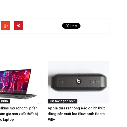
e nhìn
Tin tức nghe nhìn
lkins mở rộng thị phần
Apple đưa ra thông báo chính thức
am gia sản xuất thiết bị
dừng sản xuất loa Bluetooth Beats
o laptop
Pill+