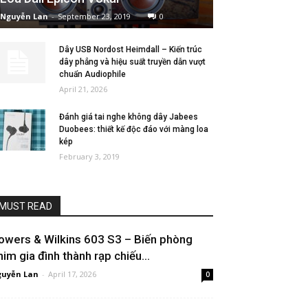
Nguyễn Lan
-
September 23, 2019
0
Dây USB Nordost Heimdall – Kiến trúc
dây phẳng và hiệu suất truyền dẫn vượt
chuẩn Audiophile
April 21, 2026
Đánh giá tai nghe không dây Jabees
Duobees: thiết kế độc đáo với màng loa
kép
February 3, 2019
MUST READ
owers & Wilkins 603 S3 – Biến phòng
him gia đình thành rạp chiếu...
uyễn Lan
-
April 17, 2026
0