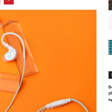
B
p
Ng