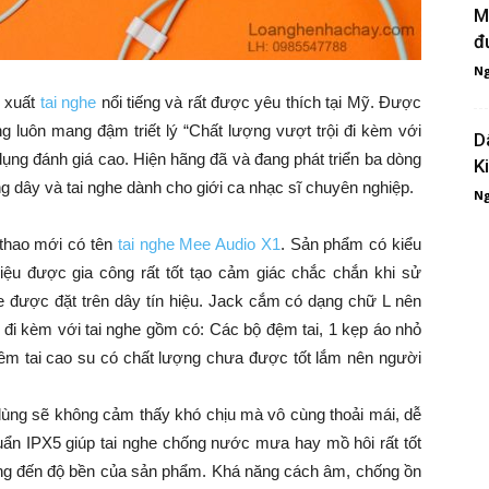
M
đ
Ng
n xuất
tai nghe
nổi tiếng và rất được yêu thích tại Mỹ. Được
 luôn mang đậm triết lý “Chất lượng vượt trội đi kèm với
D
ụng đánh giá cao. Hiện hãng đã và đang phát triển ba dòng
K
g dây và tai nghe dành cho giới ca nhạc sĩ chuyên nghiệp.
Ng
 thao mới có tên
tai nghe Mee Audio X1
. Sản phẩm có kiểu
ệu được gia công rất tốt tạo cảm giác chắc chắn khi sử
 được đặt trên dây tín hiệu. Jack cắm có dạng chữ L nên
 đi kèm với tai nghe gồm có: Các bộ đệm tai, 1 kẹp áo nhỏ
êm tai cao su có chất lượng chưa được tốt lắm nên người
ùng sẽ không cảm thấy khó chịu mà vô cùng thoải mái, dễ
chuẩn IPX5 giúp tai nghe chống nước mưa hay mồ hôi rất tốt
ởng đến độ bền của sản phẩm. Khá năng cách âm, chống ồn