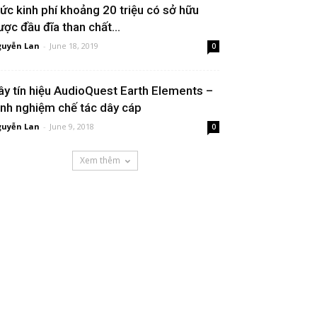
ức kinh phí khoảng 20 triệu có sở hữu
ược đầu đĩa than chất...
uyễn Lan
-
June 18, 2019
0
ây tín hiệu AudioQuest Earth Elements –
inh nghiệm chế tác dây cáp
uyễn Lan
-
June 9, 2018
0
Xem thêm