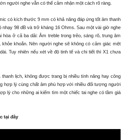
lớn người nghe vẫn có thể cảm nhận một cách rõ ràng.
namic có kích thước 9 mm có khả năng đáp ứng tốt âm thanh
ộ nhạy 98 dB và trở kháng 16 Ohms. Sau một vài giờ nghe
 hòa ở cả ba dải: Âm treble trong trẻo, sáng rõ, trung âm
, khỏe khoắn. Nên người nghe sẽ không có cảm giác mệt
ài. Tuy nhiên nếu xét về độ tinh tế và chi tiết thì X1 chưa
 thanh lịch, không được trang bị nhiều tính năng hay công
cùng hợp lý cùng chất âm phù hợp với nhiều đối tượng người
ợp lý cho những ai kiếm tìm một chiếc tai nghe có tầm giá
 tại đây