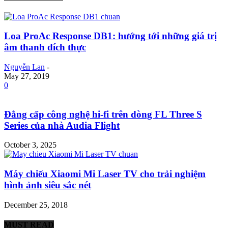
Loa ProAc Response DB1: hướng tới những giá trị
âm thanh đích thực
Nguyễn Lan
-
May 27, 2019
0
Đẳng cấp công nghệ hi-fi trên dòng FL Three S
Series của nhà Audia Flight
October 3, 2025
Máy chiếu Xiaomi Mi Laser TV cho trải nghiệm
hình ảnh siêu sắc nét
December 25, 2018
MUST READ