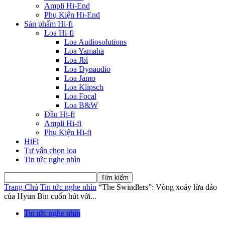
Ampli Hi-End
Phụ Kiện Hi-End
Sản phẩm Hi-fi
Loa Hi-fi
Loa Audiosolutions
Loa Yamaha
Loa Jbl
Loa Dynaudio
Loa Jamo
Loa Klipsch
Loa Focal
Loa B&W
Đầu Hi-fi
Ampli Hi-fi
Phụ Kiện Hi-fi
HiFi
Tư vấn chọn loa
Tin tức nghe nhìn
Trang Chủ
Tin tức nghe nhìn
“The Swindlers”: Vòng xoáy lừa đảo
của Hyun Bin cuốn hút với...
Tin tức nghe nhìn