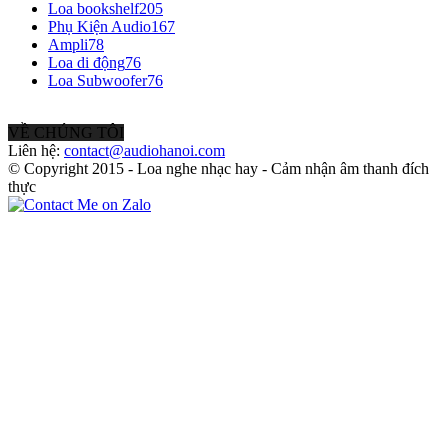
Loa bookshelf
205
Phụ Kiện Audio
167
Ampli
78
Loa di động
76
Loa Subwoofer
76
VỀ CHÚNG TÔI
Liên hệ:
contact@audiohanoi.com
© Copyright 2015 - Loa nghe nhạc hay - Cảm nhận âm thanh đích
thực