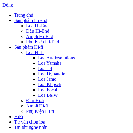
Đóng
Trang chủ
Sản phẩm Hi-end
Loa Hi-End
Đầu Hi-End
Ampli Hi-End
Phụ Kiện Hi-End
Sản phẩm Hi-fi
Loa Hi-fi
Loa Audiosolutions
Loa Yamaha
Loa Jbl
Loa Dynaudio
Loa Jamo
Loa Klipsch
Loa Focal
Loa B&W
Đầu Hi-fi
Ampli Hi-fi
Phụ Kiện Hi-fi
HiFi
Tư vấn chọn loa
Tin tức nghe nhìn