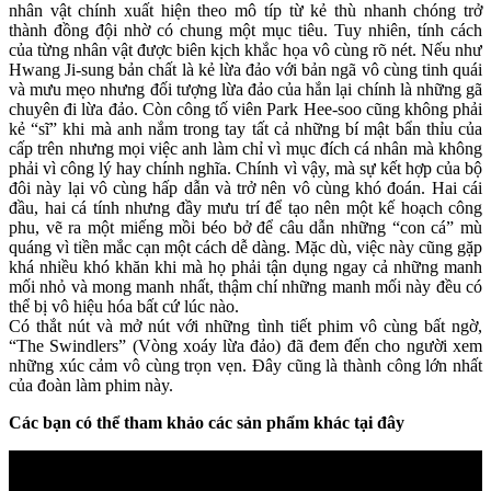
nhân vật chính xuất hiện theo mô típ từ kẻ thù nhanh chóng trở
thành đồng đội nhờ có chung một mục tiêu. Tuy nhiên, tính cách
của từng nhân vật được biên kịch khắc họa vô cùng rõ nét. Nếu như
Hwang Ji-sung bản chất là kẻ lừa đảo với bản ngã vô cùng tinh quái
và mưu mẹo nhưng đối tượng lừa đảo của hắn lại chính là những gã
chuyên đi lừa đảo. Còn công tố viên Park Hee-soo cũng không phải
kẻ “sĩ” khi mà anh nắm trong tay tất cả những bí mật bẩn thỉu của
cấp trên nhưng mọi việc anh làm chỉ vì mục đích cá nhân mà không
phải vì công lý hay chính nghĩa. Chính vì vậy, mà sự kết hợp của bộ
đôi này lại vô cùng hấp dẫn và trở nên vô cùng khó đoán. Hai cái
đầu, hai cá tính nhưng đầy mưu trí để tạo nên một kế hoạch công
phu, vẽ ra một miếng mồi béo bở để câu dẫn những “con cá” mù
quáng vì tiền mắc cạn một cách dễ dàng. Mặc dù, việc này cũng gặp
khá nhiều khó khăn khi mà họ phải tận dụng ngay cả những manh
mối nhỏ và mong manh nhất, thậm chí những manh mối này đều có
thể bị vô hiệu hóa bất cứ lúc nào.
Có thắt nút và mở nút với những tình tiết phim vô cùng bất ngờ,
“The Swindlers” (Vòng xoáy lừa đảo) đã đem đến cho người xem
những xúc cảm vô cùng trọn vẹn. Đây cũng là thành công lớn nhất
của đoàn làm phim này.
Các bạn có thể tham khảo các sản phẩm khác tại đây