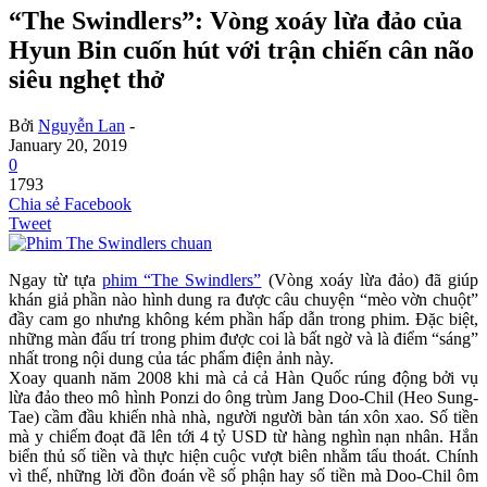
“The Swindlers”: Vòng xoáy lừa đảo của
Hyun Bin cuốn hút với trận chiến cân não
siêu nghẹt thở
Bởi
Nguyễn Lan
-
January 20, 2019
0
1793
Chia sẻ Facebook
Tweet
Ngay từ tựa
phim “The Swindlers”
(Vòng xoáy lừa đảo) đã giúp
khán giả phần nào hình dung ra được câu chuyện “mèo vờn chuột”
đầy cam go nhưng không kém phần hấp dẫn trong phim. Đặc biệt,
những màn đấu trí trong phim được coi là bất ngờ và là điểm “sáng”
nhất trong nội dung của tác phẩm điện ảnh này.
Xoay quanh năm 2008 khi mà cả cả Hàn Quốc rúng động bởi vụ
lừa đảo theo mô hình Ponzi do ông trùm Jang Doo-Chil (Heo Sung-
Tae) cầm đầu khiến nhà nhà, người người bàn tán xôn xao. Số tiền
mà y chiếm đoạt đã lên tới 4 tỷ USD từ hàng nghìn nạn nhân. Hắn
biển thủ số tiền và thực hiện cuộc vượt biên nhằm tẩu thoát. Chính
vì thế, những lời đồn đoán về số phận hay số tiền mà Doo-Chil ôm