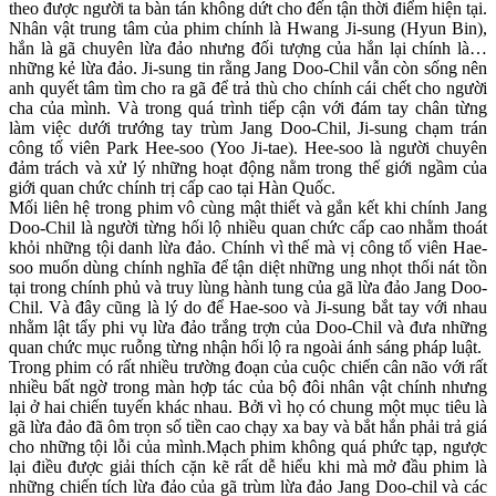
theo được người ta bàn tán không dứt cho đến tận thời điểm hiện tại.
Nhân vật trung tâm của phim chính là Hwang Ji-sung (Hyun Bin),
hắn là gã chuyên lừa đảo nhưng đối tượng của hắn lại chính là…
những kẻ lừa đảo. Ji-sung tin rằng Jang Doo-Chil vẫn còn sống nên
anh quyết tâm tìm cho ra gã để trả thù cho chính cái chết cho người
cha của mình. Và trong quá trình tiếp cận với đám tay chân từng
làm việc dưới trướng tay trùm Jang Doo-Chil, Ji-sung chạm trán
công tố viên Park Hee-soo (Yoo Ji-tae). Hee-soo là người chuyên
đảm trách và xử lý những hoạt động nằm trong thế giới ngầm của
giới quan chức chính trị cấp cao tại Hàn Quốc.
Mối liên hệ trong phim vô cùng mật thiết và gắn kết khi chính Jang
Doo-Chil là người từng hối lộ nhiều quan chức cấp cao nhằm thoát
khỏi những tội danh lừa đảo. Chính vì thế mà vị công tố viên Hae-
soo muốn dùng chính nghĩa để tận diệt những ung nhọt thối nát tồn
tại trong chính phủ và truy lùng hành tung của gã lừa đảo Jang Doo-
Chil. Và đây cũng là lý do để Hae-soo và Ji-sung bắt tay với nhau
nhằm lật tẩy phi vụ lừa đảo trắng trợn của Doo-Chil và đưa những
quan chức mục ruỗng từng nhận hối lộ ra ngoài ánh sáng pháp luật.
Trong phim có rất nhiều trường đoạn của cuộc chiến cân não với rất
nhiều bất ngờ trong màn hợp tác của bộ đôi nhân vật chính nhưng
lại ở hai chiến tuyến khác nhau. Bởi vì họ có chung một mục tiêu là
gã lừa đảo đã ôm trọn số tiền cao chạy xa bay và bắt hắn phải trả giá
cho những tội lỗi của mình.Mạch phim không quá phức tạp, ngược
lại điều được giải thích cặn kẽ rất dễ hiểu khi mà mở đầu phim là
những chiến tích lừa đảo của gã trùm lừa đảo Jang Doo-chil và các