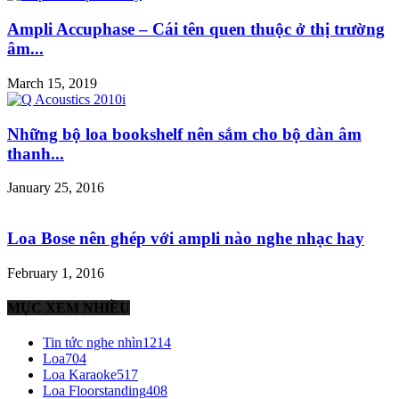
Ampli Accuphase – Cái tên quen thuộc ở thị trường
âm...
March 15, 2019
Những bộ loa bookshelf nên sắm cho bộ dàn âm
thanh...
January 25, 2016
Loa Bose nên ghép với ampli nào nghe nhạc hay
February 1, 2016
MỤC XEM NHIỀU
Tin tức nghe nhìn
1214
Loa
704
Loa Karaoke
517
Loa Floorstanding
408