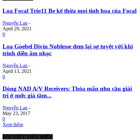
Loa Focal Trio11 Be kế thừa mọi tinh hoa của Focal
Nguyễn Lan
-
April 29, 2021
0
Loa Goebel Divin Noblesse đem lại sự tuyệt vời khi
trình diễn âm nhạc
Nguyễn Lan
-
April 13, 2021
0
Dòng NAD A/V Receivers: Thỏa mãn nhu cầu giải
trí ở mức giá tầm...
Nguyễn Lan
-
May 23, 2017
0
Xem thêm
BÀI VIẾT TIÊU BIỂU