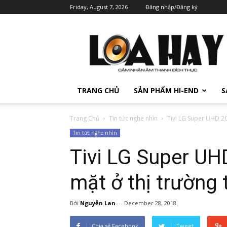
Friday, August 7, 2026
Đăng nhập/Đăng ký
TRANG CHỦ
SẢN PHẨM HI-END
S
Trang Chủ
Tin tức nghe nhìn
Tivi LG Super UHD 201
Tin tức nghe nhìn
Tivi LG Super UH
mặt ở thị trường 
Bởi
Nguyễn Lan
-
December 28, 2018
Chia sẻ Facebook
Tweet