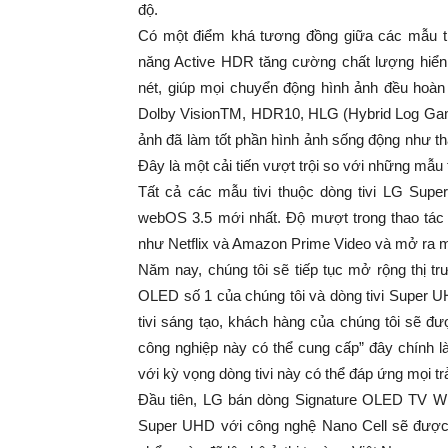
độ.
Có một điểm khá tương đồng giữa các mẫu ti
năng Active HDR tăng cường chất lượng hiển
nét, giúp mọi chuyển động hình ảnh đều hoà
Dolby VisionTM, HDR10, HLG (Hybrid Log Gamm
ảnh đã làm tốt phần hình ảnh sống động như t
Đây là một cải tiến vượt trội so với những mẫu 
Tất cả các mẫu tivi thuộc dòng tivi LG Sup
webOS 3.5 mới nhất. Độ mượt trong thao tác 
như Netflix và Amazon Prime Video và mở ra một
Năm nay, chúng tôi sẽ tiếp tục mở rộng thị tr
OLED số 1 của chúng tôi và dòng tivi Super 
tivi sáng tạo, khách hàng của chúng tôi sẽ đư
công nghiệp này có thể cung cấp” đây chính là
với kỳ vọng dòng tivi này có thể đáp ứng mọi trải
Đầu tiên, LG bán dòng Signature OLED TV W 
Super UHD với công nghệ Nano Cell sẽ được 