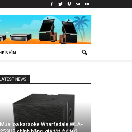
HE NHÌN
LATEST NEWS
Mua loa karaoke Wharfedale WLA-
25SUB chính hãng, giá tốt ở đâu?