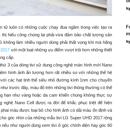
t
Ng
F
iện tử luôn có những cuộc chạy đua ngầm trong việc tạo ra
m
hị hiếu công chúng lại phải vừa đảm bảo chất lượng sản
Ng
G không làm nhiều người dùng phải thất vọng khi mà hãng
 2017
với một loạt những ưu điểm vượt trội hơn những thiết
ẳng cấp.
thứ 3 của dòng tivi sử dụng công nghệ màn hình mới Nano
iệm hình ảnh ấn tượng hơn rất nhiều so với những thế hệ
 với các hạt tinh thể siêu nhỏ đường kính 1nm cho chuyển
u như trước đây, màu đỏ trên những tivi thông thường có thể
ng hạn như vàng hoặc da cam khiến chúng không thực sự
g nghệ Nano Cell được ra đời để khắc phục triệt để hiện
 phai màu được loại bỏ cho hình ảnh có dải màu ổn định và
 cho góc nhìn của những mẫu tivi LG Super UHD 2017 rộng
 nếu như người dùng xem tivi ở góc chính diện hay góc 60