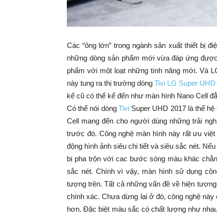
Các “ông lớn” trong ngành sản xuất thiết bị đ
những dòng sản phẩm mới vừa đáp ứng được t
phẩm với một loạt những tính năng mới. Và L
này tung ra thị trường dòng
Tivi LG Super UHD
kế cũ có thể kể đến như màn hình Nano Cell đ
Có thể nói dòng
Tivi
Super UHD 2017 là thế hệ 
Cell mang đến cho người dùng những trải ngh
trước đó. Công nghệ màn hình này rất ưu việt
động hình ảnh siêu chi tiết và siêu sắc nét. Nế
bị pha trộn với cac bước sóng màu khác chẳ
sắc nét. Chính vì vậy, màn hình sử dụng côn
tượng trên. Tất cả những vấn đề về hiện tượng
chính xác. Chưa dừng lại ở đó, công nghệ này
hơn. Đặc biệt màu sắc có chất lượng như nhau