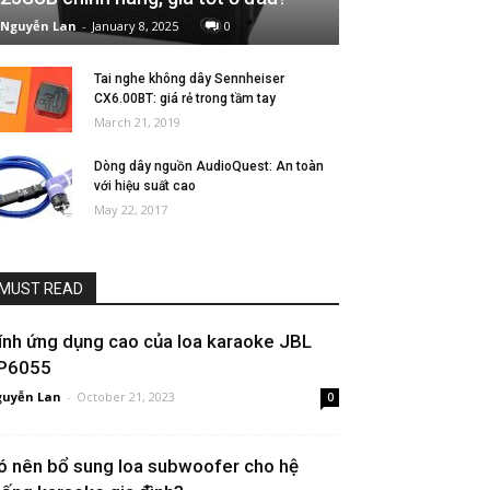
Nguyễn Lan
-
January 8, 2025
0
Tai nghe không dây Sennheiser
CX6.00BT: giá rẻ trong tầm tay
March 21, 2019
Dòng dây nguồn AudioQuest: An toàn
với hiệu suất cao
May 22, 2017
MUST READ
ính ứng dụng cao của loa karaoke JBL
P6055
uyễn Lan
-
October 21, 2023
0
ó nên bổ sung loa subwoofer cho hệ