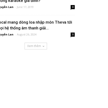
hống karaoke gia đình?
uyễn Lan
-
June 17, 2019
0
ocal mang dòng loa nhập môn Theva tới
ọi hệ thống âm thanh giải...
uyễn Lan
-
August 26, 2024
0
Xem thêm