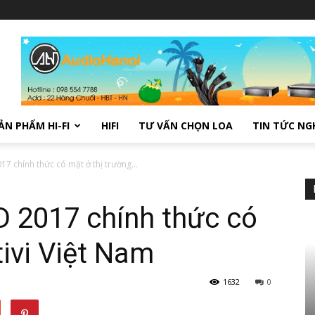
ẢN PHẨM HI-FI
HIFI
TƯ VẤN CHỌN LOA
TIN TỨC NG
7 chính thức có mặt ở thị trường...
D 2017 chính thức có
tivi Việt Nam
1632
0