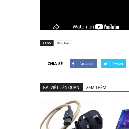
TAGS
Phụ kiện
CHIA SẺ
Facebook
Twitter
BÀI VIẾT LIÊN QUAN
XEM THÊM