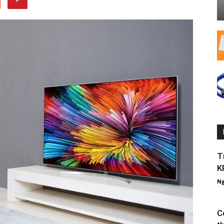
T
K
Ng
C