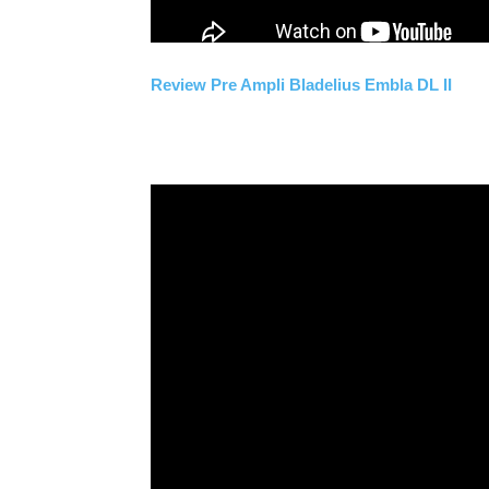
Review Pre Ampli Bladelius Embla DL II