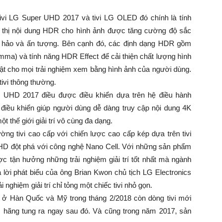
vi LG Super UHD 2017 và tivi LG OLED đó chính là tính
 thị nội dung HDR cho hình ảnh được tăng cường độ sắc
n hảo và ấn tượng. Bên cạnh đó, các định dạng HDR gồm
a) và tính năng HDR Effect để cải thiện chất lượng hình
hật cho mọi trải nghiệm xem bằng hình ảnh của người dùng.
tivi thông thường.
er UHD 2017 điều được điều khiển dựa trên hệ điều hành
điều khiển giúp người dùng dễ dàng truy cập nội dung 4K
 thế giới giải trí vô cùng đa dạng.
ường tivi cao cấp với chiến lược cao cấp kép dựa trên tivi
UHD đột phá với công nghệ Nano Cell. Với những sản phẩm
ợc tận hưởng những trải nghiệm giải trí tốt nhất mà ngành
 lời phát biểu của ông Brian Kwon chủ tịch LG Electronics
 nghiệm giải trí chỉ tỏng một chiếc tivi nhỏ gọn.
ở Hàn Quốc và Mỹ trong tháng 2/2018 còn dòng tivi mới
hãng tung ra ngay sau đó. Và cũng trong năm 2017, sản